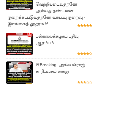
கு
வெற்றியடைவதற்கோ
அல்லது தண்டனை
சிறகூட்டு
குறைக்கப்படுவதற்கோ வாய்ப்பு குறைவு -
இலங்கைத் தூதரகம்!
ம்
“இளஞ்சி
பல்கலைக்கழகப் பதிவு
ஆரம்பம்
றகுகள்” –
சிமாரா
அலியின்
🚨Breaking: அகில விராஜ்
காரியவசம் கைது
சிறுவர்
கதை நூல்
ஆகஸ்ட்
15
வெளியீடு!
மகசின்