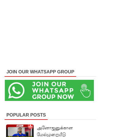
கடும்
போக்குவ
ரத்து!
இந்தியா-
இலங்கை
எரிசக்தித்
துறை
JOIN OUR WHATSAPP GROUP
ஒத்துழைப்
பு குறித்து
ஆய்வு!
சிறுவர்களி
POPULAR POSTS
ன்
அனோஜனுக்கான
கற்பனைக்
மேல்முறையீடு