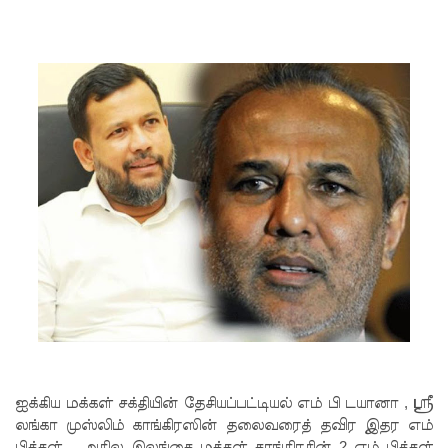
சீர்திருத்த
ம்
சர்வாதிகா
ர
ஆட்சிக்கா
ன
முதற்படி!
நம்பிக்கை
யில்லாப்
பிரேர
ணையைத்
தோற்கடித்
ஐக்கிய மக்கள் சக்தியின் தேசியப்பட்டியல் எம் பி டயானா , ஸ்ரீ
தாலும்
லங்கா முஸ்லிம் காங்கிரஸின் தலைவரைத் தவிர இதர எம்
பிக்கள் , அகில இலங்கை மக்கள் காங்கிரசின் 2 எம் பிக்கள்