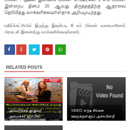
சிறைச்சா
இன்றைய தினம் 20 ஆவது திருத்தத்திற்கு ஆதரவை
லை
தெரிவித்து வாக்களிக்கவுள்ளதாக அறியமுடிந்தது.
மோதல்
எதிர்க்கட்சியில் இருந்து இதன்படி 8 எம் பிக்கள் வரையானோர்
தொடர்கி
அரசுடன் இணைந்து வாக்களிக்கவுள்ளனர்.
ன்றது! -
சஜித்
பிரேமதாச
RELATED POSTS
குற்றச்சாட்
டு
சிறை
மோதல்க
ளுக்கும்
அமெரிக்கத் தூதுவர்
VIDEO: எந்த சிங்கள
அமைச்சர் ஹாபிஸ்
ஊருக்குள்ளும் அச்சமின்றி
ராஜபக்ஷர்
நசீருடன் இருதரப்பு
போகலாம் | முஸ்லிம் MP
இணக்கப்பாடுகள் குறித்து
க்களுக்கு அக்க...
களுக்கும்