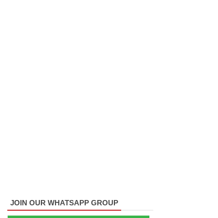
ட்டது!
22ஆவது
அரசியல
மைப்புத்
திருத்தத்தி
ற்கு
எதிராக
வீதியில்
இறங்கத்
தயாராகும்
சட்டத்தர
ணிகள்!
JOIN OUR WHATSAPP GROUP
ஷானி