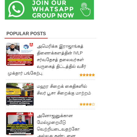
அபேசேக
ர, பிரதிக்
காவல்து
POPULAR POSTS
றை மா
அதிபராக
அமெரிக்க இராஜாங்கத்
திணைக்களத்தின் IVLP
தரமுயர்வு!
சர்வதேசத் தலைவர்கள்
குருவிட்ட
வருகைத் திட்டத்தில் வசீர்
முக்தார் பங்கேற்பு.
மற்றும்
மஹர சிறைக் கைதிகளில்
பல்லன்சே
சிலர் பூசா சிறைக்கு மாற்றம்
ன
சிறைச்சா
அனோஜனுக்கான
லைகளின்
மேல்முறையீடு
நிலைமை
வெற்றியடைவதற்கோ
அல்லது தண்டனை