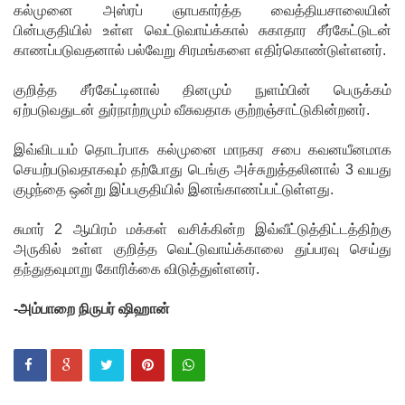
ம்!
கல்முனை அஸ்ரப் ஞாபகார்த்த வைத்தியசாலையின்
பின்பகுதியில் உள்ள வெட்டுவாய்க்கால் சுகாதார சீர்கேட்டுடன்
டெங்கு
காணப்படுவதனால் பல்வேறு சிரமங்களை எதிர்கொண்டுள்ளனர்.
மரணங்க
குறித்த சீர்கேட்டினால் தினமும் நுளம்பின் பெருக்கம்
ளின்
ஏற்படுவதுடன் துர்நாற்றமும் வீசுவதாக குற்றஞ்சாட்டுகின்றனர்.
எண்ணிக்
இவ்விடயம் தொடர்பாக கல்முனை மாநகர சபை கவனயீனமாக
கை 64
செயற்படுவதாகவும் தற்போது டெங்கு அச்சுறுத்தலினால் 3 வயது
ஆக
குழந்தை ஒன்று இப்பகுதியில் இனங்காணப்பட்டுள்ளது.
அதிகரிப்பு!
சுமார் 2 ஆயிரம் மக்கள் வசிக்கின்ற இவ்வீட்டுத்திட்டத்திற்கு
அருகில் உள்ள குறித்த வெட்டுவாய்க்காலை துப்பரவு செய்து
குவைத் -
தந்துதவுமாறு கோரிக்கை விடுத்துள்ளனர்.
கொழும்பு
-அம்பாறை நிருபர் ஷிஹான்
ஸ்ரீலங்கன்
வானூர்தி
சேவைக
ள் இன்று