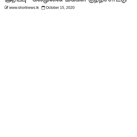
களில்
www.shortnews.lk
October 15, 2020
தரமற்ற
தலைக்கவ
சங்கள் 431
பறிமுதல்!
இலங்கை
யர்களை
இலக்கு
வைத்து
இணைய
வழிப் பண
மோசடி -
எச்சரிக்