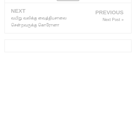
நாடாளும
NEXT
PREVIOUS
ன்ற
வயிறு வலிக்கு வைத்தியசாலை
Next Post »
சென்றவருக்கு கொரோனா
உறுப்பின
ர்களின்
சம்பளம்
உயர்த்தப்
படவில்
லை:
எரிபொரு
ள்
கொடுப்ப
னவே
திருத்தப்ப