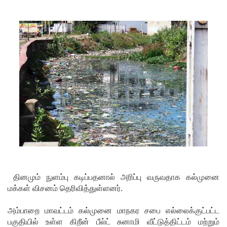
கை!
குவைத் –
கொழும்பு
ஸ்ரீலங்கன்
விமான
சேவை
மீண்டும்
ஆரம்பம்!
எரிபொரு
ள் விலை
தினமும் நுளம்பு கடிப்பதனால் அரிப்பு வருவதாக கல்முனை
உயர்வுக்கு
மக்கள் விசனம் தெரிவித்துள்ளனர்.
எதிராக
அம்பாறை மாவட்டம் கல்முனை மாநகர சபை எல்லைக்குட்பட்ட
போராட்ட
பகுதியில் உள்ள கிறீன் பீல்ட் சுனாமி வீட்டுத்திட்டம் மற்றும்