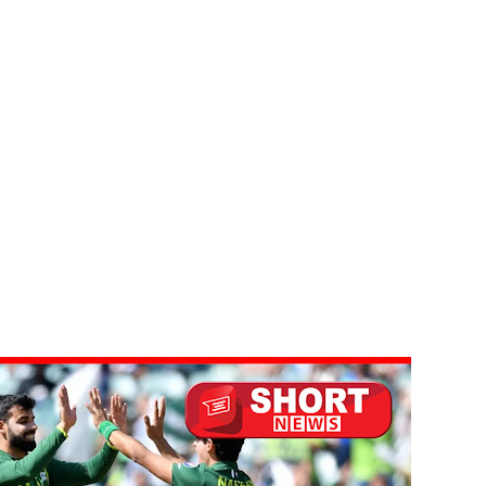
யாக கிடைக்கும் - பிரதமர்!
்தியா கோரிக்கை!
ஜனாதிபதியிடம்!
ய கல்லூரியில் நிர்மாணிக்கப்பட்ட நவீன விஞ்ஞான ஆய்வகக்
விடயங்களை சமர்ப்பித்த பொலிஸார்!
ப்பு!
 நீர் வெட்டு!
ாதம்!