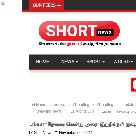
OUR FEEDS
கொழும்பில் சட்டவிரோத மருந்துக் களஞ்சியம் முற்ற
ஓகஸ்ட் மாதத்திற்கான லிட்ரோ எரிவாயு விலையில் ம
பயிற்சி ஓட்டுநர் ( L பலகை) வாகனங்கள் அதிவேக 
இலங்கையின் பெரிய வெங்காயத் தேவையில் 10 வீதம் ம
நெடுந்தீவு கடற்பரப்பில் சிக்கிய 11 இந்திய மீனவர்கள் 
HOME
NEWS
SPORT
WOLRD
ஊழல் தடுப்பு சட்டமூலத்தில் மீண்டும் திருத்தம்!
சாகிப் அல் ஹசனின் வீட்டின் மீது பெற்றோல் குண்டு 
நெடுந்தீவு அருகே இந்திய மீன்பிடிக் கப்பல் கவிழ்வு
குருக்கள்மடம் மனிதப்புதைகுழி வழக்கு விசாரணை ஆ
Home
#news
#Tranding
#Trending
#update
பல்கலைக்கழகப் பதிவு ஆரம்பம்
Breaking News
T20 World Cup
பங்களாதேஷை வென்ற
கஞ்சிபானை இம்ரானை கைது செய்ய மலேசிய - சர
பங்களாதேஷை வென்று அரை இறுதிக்குள் நுழைந
ஈட்டி எறிதலுக்கான உலக தரவரிசையில் ரூமேஷ் தரங்
ShortNews
November 06, 2022