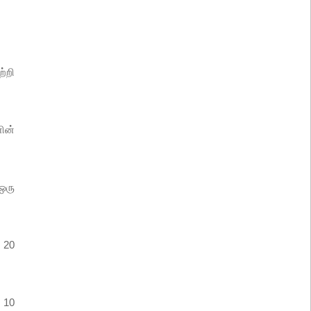
்றி
ின்
ஒரு
ு 20
 10