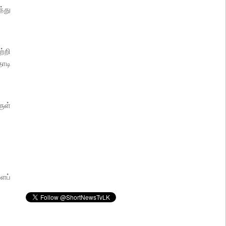
்து
்றி
ாடி
ுள்
ைப்