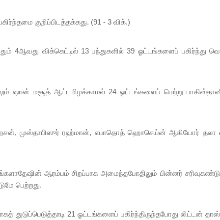
ந்தமை குறிப்பிடத்தக்கது. (91 - 3 விக்.)
ஆவது விக்கெட்டில் 13 பந்துகளில் 39 ஓட்டங்களைப் பகிர்ந்து வெற
லும் ஷான் மசூத் ஆட்டமிழக்காமல் 24 ஓட்டங்களைப் பெற்று பாகிஸ்தான
அல் ஹசன், முஸ்தாபிஸுர் ரஹ்மான், எபாதொத் ஹொசெய்ன் ஆகியோர் தலா 
்த பங்களாதேஷின் ஆரம்பம் சிறப்பாக அமைந்தபோதிலும் பின்னர் சரிவுகண்ட
ுமே பெற்றது.
 துடுப்பெடுத்தாடி 21 ஓட்டங்களைப் பகிர்ந்திருந்தபோது லிட்டன் தாஸ்