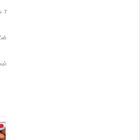
் 7
்ன்
ும்