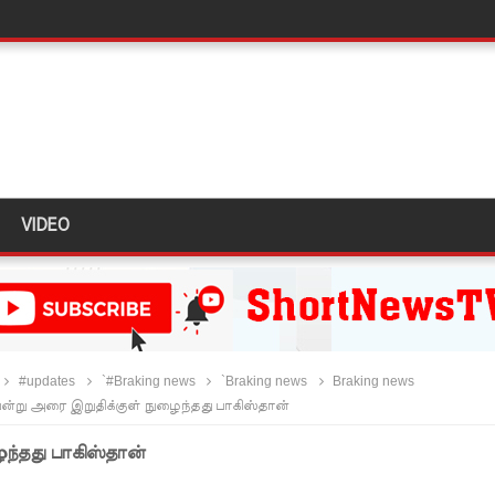
ுகை!
ாற்றமில்லை!
நெடுஞ்சாலையில் செல்ல தடை!
ட்டுமே உள்நாட்டு உற்பத்தி - வசந்த சமரசிங்க!
பாதுகாப்பாக மீட்பு
VIDEO
வீச்சு!
கஸ்ட் 24க்கு ஒத்திவைப்பு
#updates
`#Braking news
`Braking news
Braking news
ு அரை இறுதிக்குள் நுழைந்தது பாகிஸ்தான்
்வதேச பொலிஸாருடன் இலங்கை இணைந்து நடவடிக்கை!
்தது பாகிஸ்தான்
க முதலிடத்தில்!