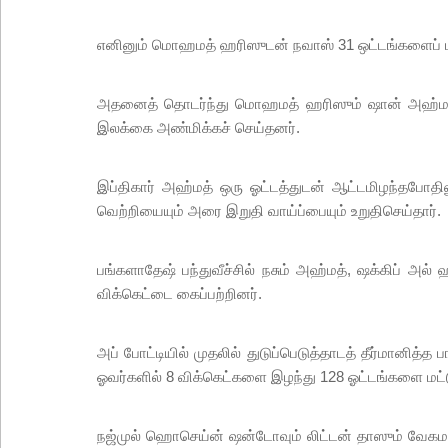
எனினும் மொஹமத் ஹரிஸுடன் நவாஸ் 31 ஒட்டங்களைப் பகிர்
அதனைத் தொடர்ந்து மொஹமத் ஹரிஸும் ஷான் அஹ்மதும் 4
இலக்கை அண்மிக்கச் செய்தனர்.
இப்திகார் அஹ்மத் ஒரு ஓட்டத்துடன் ஆட்டமிழந்தபோதி
வெற்றியையும் அரை இறுதி வாய்ப்பையும் உறுதிசெய்தார்.
பங்களாதேஷ் பந்துவீச்சில் நசும் அஹ்மத், ஷக்கிப் 
விக்கெட்டை கைப்பற்றினர்.
அப் போட்டியில் முதலில் துடுப்பெடுத்தாடத் தீர்மானித
ஓவர்களில் 8 விக்கெட்களை இழந்து 128 ஓட்டங்களை மட்ட
நஜ்முல் ஹொசெய்ன் ஷன்டோவும் லிட்டன் தாஸும் வேகமாகத்