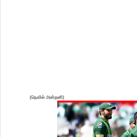
புத்தாக்க ஆராய்ச்சிகளுக்கு அரசின் ஆதரவு முழுமை
மாகாண சபைத் தேர்தலை விரைவில் நடத்துமாறு இந
நீர்கொழும்பு சிறை வன்முறை தொடர்பான அறிக்கை 
கட்டார் சாரிட்டியினால் களுத்துறை முஸ்லிம் மத்தி
கட்டிடம் திறப்பு!
சாகரவின் சர்ச்சை கருத்து தொடர்பில் நீதிமன்றில் 
டெங்குவால் உயிரிழந்தவர்களின் எண்ணிக்கை அதிகரி
வெள்ளவத்தை மற்றும் பாமன்கடையில் 07 மணித்தியால
SLS தரமற்ற தலைக்கவசங்கள் விற்றவர்களுக்கு அபர
(நெவில் அன்தனி)