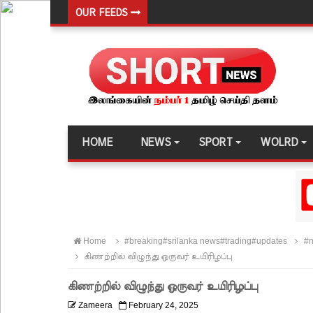
OUR FEEDS
மகசின் சிறைக்குள் போதைப்பொருள் வீச முயன்ற இர
நாடு தழுவிய சோதனைகளில் தரமற்ற தலைக்கவசங்கள
இலங்கையர்களை இலக்கு வைத்து இணையவழிப் பண
குவைத் – கொழும்பு ஸ்ரீலங்கன் விமான சேவை மீண்ட
எரிபொருள் விலை உயர்வுக்கு எதிராக போராட்டம்!
HOME
NEWS
SPORT
WOLRD
டெங்கு மரணங்களின் எண்ணிக்கை 64 ஆக அதிகரிப
குவைத் - கொழும்பு ஸ்ரீலங்கன் வானூர்தி சேவைகள் 
நாளை இடம்பெறவுள்ள தரம் 5 புலமைப்பரிசில் பரீட்ச
நாடாளுமன்ற உறுப்பினர்களின் சம்பளம் உயர்த்தப்ப
Home
#breaking#srilanka news#trading#updates
#n
22ஆவது அரசியலமைப்புத் திருத்தத்திற்கு எதிராக வீ
கிணற்றில் விழுந்து ஒருவர் உயிரிழப்பு
ஷானி அபேசேகர, பிரதிக் காவல்துறை மா அதிபராக 
கிணற்றில் விழுந்து ஒருவர் உயிரிழப்பு
குருவிட்ட மற்றும் பல்லன்சேன சிறைச்சாலைகளின் நி
Zameera
February 24, 2025