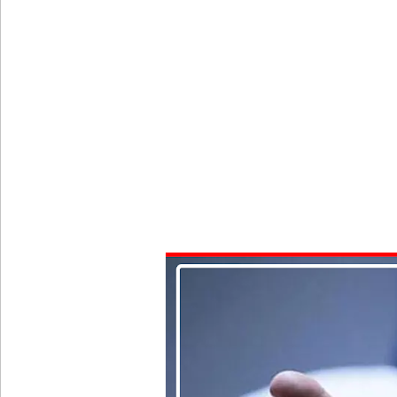
வர்த்தமானியில் வெளியானது 22வது அரசியலமைப்புத் 
யாழ்.சிறைச்சாலையிலும் விசேட பாதுகாப்பு நடவடிக்
இலங்கை அணியின் பலம் துடுப்பாட்டத்திலேயே உள்
நீர்கொழும்பு சிறைச்சாலை மோதல்: சந்தேகநபர்கள்
நான்கு மாவட்டங்களுக்கு மண்சரிவு அபாய எச்சரிக்
மட்டக்களப்பு சிறைச்சாலையை சுற்றி பலத்த பாதுகாப்ப
லலித் - குகன் காணாமற்போன வழக்கு கோட்டாபய ரா
நீதிமன்றம் உத்தரவு!
சிறுவர்களின் கற்பனைக்கு சிறகூட்டும் “இளஞ்சிறகுக