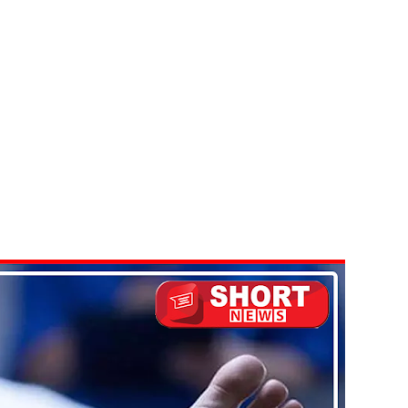
திருத்தச் சட்டமூலம்!
கை!
ளது!
 62 ஆக உயர்வு
கை!
ு!
ஜபக்ச செப்டம்பர் 29ஆம் தேதி காணொளி மூலம் சாட்சியமளிக்க
ள்” – சிமாரா அலியின் சிறுவர் கதை நூல் ஆகஸ்ட் 15 வெளியீடு!