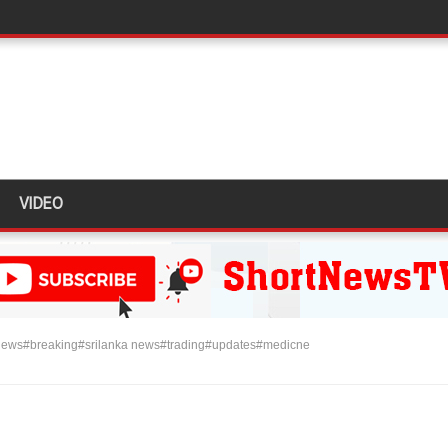
ுவர் கைது!
் 431 பறிமுதல்!
 மோசடி - எச்சரிக்கை!
ும் ஆரம்பம்!
VIDEO
்பு!
இன்று முதல் மீண்டும் ஆரம்பம்!
ை தொடர்பில் முக்கிய அறிவிப்பு!
டவில்லை: எரிபொருள் கொடுப்பனவே திருத்தப்பட்டது!
ews#breaking#srilanka news#trading#updates#medicne
தியில் இறங்கத் தயாராகும் சட்டத்தரணிகள்!
தரமுயர்வு!
லைமை கட்டுப்பாட்டுக்குள்!