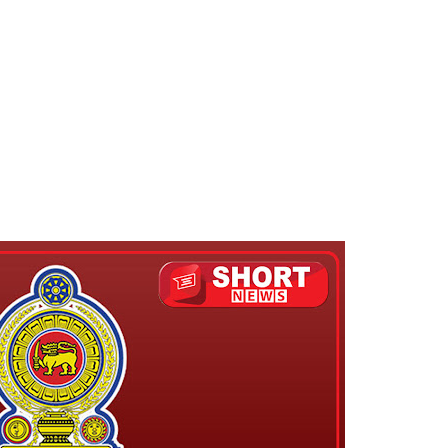
ாதம்!
ுகை!
ாற்றமில்லை!
நெடுஞ்சாலையில் செல்ல தடை!
ட்டுமே உள்நாட்டு உற்பத்தி - வசந்த சமரசிங்க!
பாதுகாப்பாக மீட்பு
ுறையீட்டு விசாரணை செப்டம்பர் 23 வரை ஒத்திவைப்பு!
டர்களையும் உள்வாங்கவும் - உதுமா லெப்பை MP!