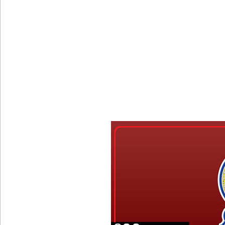
SLS தரமற்ற தலைக்கவசங்கள் விற்றவர்களுக்கு அபர
கொழும்பில் சட்டவிரோத மருந்துக் களஞ்சியம் முற்ற
ஓகஸ்ட் மாதத்திற்கான லிட்ரோ எரிவாயு விலையில் ம
பயிற்சி ஓட்டுநர் ( L பலகை) வாகனங்கள் அதிவேக 
இலங்கையின் பெரிய வெங்காயத் தேவையில் 10 வீதம் ம
நெடுந்தீவு கடற்பரப்பில் சிக்கிய 11 இந்திய மீனவர்கள் 
ஊழல் தடுப்பு சட்டமூலத்தில் மீண்டும் திருத்தம்!
ஹிருணிகாவின் சிறைத் தண்டனைக்கு எதிரான மேல்ம
சுகாதார உதவியாளர் நியமனங்களில் சுகாதார தொண்