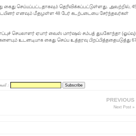
ைது செய்யப்பட்டதாகவும் தெரிவிக்கப்பட்டுள்ளது. அவற்றில், 4
ையினர் எனவும் மீதமுள்ள 48 பேர் கடற்படையை சேர்ந்தவர்கள்
ப்புச் செயலாளர் ஏயார் வைஸ் மார்ஷல் சம்பத் துயகோந்தா (ஓய்வு)
ையும் உடனடியாக கைது செய்ய உத்தரவு பிறப்பித்ததையடுத்து 6
mail :
PREVIOUS
Next Post »