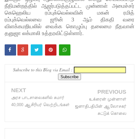
தொடர்பா
நீதிமன்றத்தில் ஆஜர்படுத்தப்பட்ட முன்னாள் அமைச்சர்
ன
கெஹெலிய ரம்புக்வெல்லவின் மகன் ரமித்
ரம்புக்வெல்லவை ஜூன் 3 ஆம் திகதி வரை
அறிக்கை
விளக்கமறியலில் வைக்க கொழும்பு தலைமை நீதவான்
ஜனாதிபதி
தனுஜா லக்மாலி உத்தரவிட்டுள்ளார்.
யிடம்!
கட்டார்
சாரிட்டியி
Subscribe to this Blog via Email :
னால்
களுத்து
NEXT
PREVIOUS
றை
அரச பாடசாலைகளில் சுமார்
உக்ரைன் முன்னாள்
40,000 ஆசிரியர் வெற்றிடங்கள்
முஸ்லிம்
ஜனாதிபதியின் ஆலோசகர்
சுட்டுக் கொலை
மத்திய
கல்லூரியி
ல்