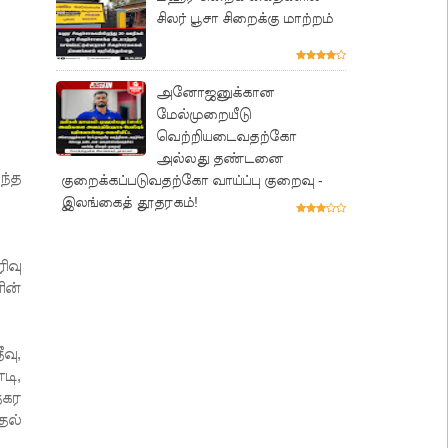
சிலர் பூசா சிறைக்கு மாற்றம்
அனோஜனுக்கான
மேல்முறையீடு
வெற்றியடைவதற்கோ
அல்லது தண்டனை
ந்த
குறைக்கப்படுவதற்கோ வாய்ப்பு குறைவு -
இலங்கைத் தூதரகம்!
ிவு
ின்
வு,
டி,
நகர
தல்