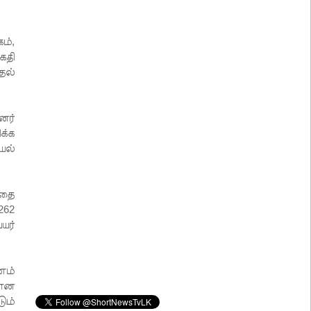
ம்,
கதி
தல்
னர்
க்க
யல்
வதை
262
யர்
ணம்
கான
ும்