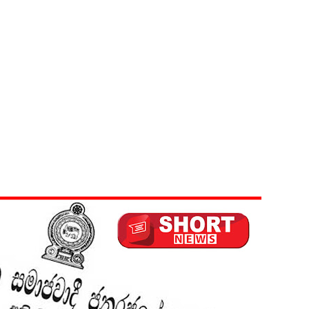
ல் ஏறி போராட்டம்
து!
 - 11 பேர் காயம்!
ிதம்!
ழிப்பு வேலைத்திட்டம் - அமைச்சர் நளிந்த ஜயதிஸ்ஸ!
!
லைமை கட்டுப்பாட்டுக்குள்!