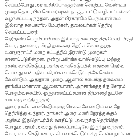
செய்யும்போது அர உத்தியோகத்தர்கள் செயற்பட வேண்டிய
லையின்
முறை தொடர்பில் செயலர்வுகள் நடத்தப்பட்டு வழிகாட்டல்கள்
வழங்கப்பட்டிருந்தன. அதன் பிரகாரமே பெரும்பான்மை
கெலனிக
இல்லாத சபைகளில் மேயர்கள், தலைவர்கள் தெரிவு
ம
செய்யப்பட்டனர்.
தேர்தலில் பெரும்பான்மை இல்லாத சபைகளுக்கு மேயர், பிரதி
பகுதியில்
மேயர், தலைவர், பிரதி தலைவர் தெரிவு செய்வதற்கு
கடும்
உள்ளூராட்சி மன்ற சட்டத்தில் இரண்டு முறைகள்
காணப்படுகின்றன. ஒன்று பகிரங்க வாக்கெடுப்பு, மற்றது
போக்குவ
ரகசிய வாக்கெடுப்பு. அந்த வாக்கெடுப்பில் எதனை தெரிவு
செய்வது என்பதில் பகிரங்க வாக்கெடுப்புக்கே செல்ல
ரத்து!
வேண்டும். அதுதான் முறை. ஆனால் சபைக்கு தலைமை
இந்தியா-
தாங்கிய மாகாண ஆணையாளர், அரசாங்கத்துக்கு சோரம்
போகும்வகையில், ஒருதலைப்பட்சமான தீர்மானத்துடனே
இலங்கை
சபைக்கு வந்திருந்தார்.
எரிசக்தித்
அவர் ரகசிய வாக்கெடுப்புக்கு செல்ல வேண்டும் என்றே
தெரிவித்து வந்தார். நாங்கள் அரை மணி நேரத்துக்கும்
துறை
அதிகம் இதுதொடர்பில் வாதிட்டு, அவருக்கு தெரிவித்த
ஒத்துழைப்
போதும் அவர் அவரது நிலைப்பாட்டிலே இருந்து வந்தார்.
மேயர் வாக்கெடுப்பை ரகசிய வாக்கெடுப்புக்கு செல்ல நாங்கள்
பு குறித்து