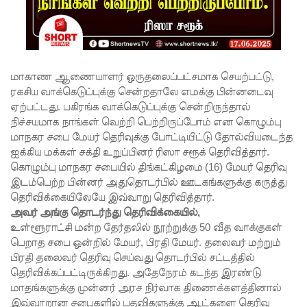
கள்
காரணமா
க சில
நாடுகளில்
மாகாண ஆணையாளர் ஒருதலைப்பட்சமாக செயற்பட்டு,
ரகசிய வாக்கெடுப்புக்கு சென்றதாலே எமக்கு பின்னடைவு
புதிய
ஏற்பட்டது. பகிரங்க வாக்கெடுப்புக்கு சென்றிருந்தால்
இலங்கை
நிச்சயமாக நாங்கள் வெற்றி பெற்றிருப்போம் என கொழும்பு
மாநகர சபை மேயர் தெரிவுக்கு போட்டியிட்டு தோல்வியடைந்த
கடவுச்சீட்
ஐக்கிய மக்கள் சக்தி உறுப்பினர் ரிஸா சரூக் தெரிவித்தார்.
டுகள்
கொழும்பு மாநகர சபையில் திங்கட்கிழமை (16) மேயர் தெரிவு
இடம்பெற்ற பின்னர் அதுதொடர்பில் ஊடகங்களுக்கு கருத்து
நிராகரிப்பு
தெரிவிக்கையிலேயே இவ்வாறு தெரிவித்தார்.
அவர் அங்கு தொடர்ந்து தெரிவிக்கையில்,
- முஜீப்
உள்ளூராட்சி மன்ற தேர்தலில் நூற்றுக்கு 50 வீத வாக்குகள்
எம்.பி.
பெறாத சபை ஒன்றில் மேயர், பிரதி மேயர். தலைவர் மற்றும்
பிரதி தலைவர் தெரிவு செய்வது தொடர்பில் சட்டத்தில்
தெற்கு
தெரிவிக்கப்பட்டிருக்கிறது. அதேநேரம் கடந்த இரண்டு
அதிவேக
மாதங்களுக்கு முன்னர் அரச நிர்வாக திணைக்களத்தினால்
இவ்வாறான சபைகளில் பதவிகளுக்கு ஆட்களை தெரிவு
நெடுஞ்சா