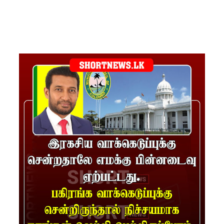
சிறை
மோதல்க
ளுக்கும்
ராஜபக்ஷர்
களுக்கும்
தொடர்பா?
" :
அரசாங்க
த்தை
சாடிய
நாமல்!
தரக்
குறைபாடு