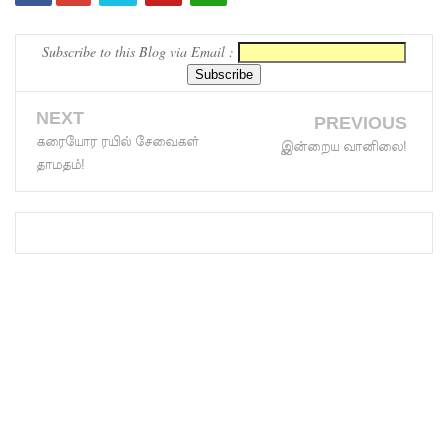
தழுவிய
சோதனை
Subscribe to this Blog via Email :
களில்
தரமற்ற
NEXT
PREVIOUS
கரையோர ரயில் சேவைகள்
இன்றைய வானிலை!
தலைக்கவ
தாமதம்!
சங்கள் 431
பறிமுதல்!
இலங்கை
யர்களை
இலக்கு
வைத்து
இணைய
வழிப் பண