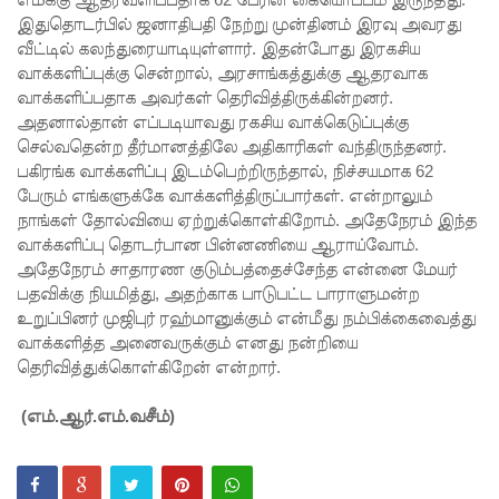
ஆகஸ்ட்
இதுதொடர்பில் ஜனாதிபதி நேற்று முன்தினம் இரவு அவரது
வீட்டில் கலந்துரையாடியுள்ளார். இதன்போது இரகசிய
15
வாக்களிப்புக்கு சென்றால், அரசாங்கத்துக்கு ஆதரவாக
வாக்களிப்பதாக அவர்கள் தெரிவித்திருக்கின்றனர்.
வெளியீடு!
அதனால்தான் எப்படியாவது ரகசிய வாக்கெடுப்புக்கு
மகசின்
செல்வதென்ற தீர்மானத்திலே அதிகாரிகள் வந்திருந்தனர்.
பகிரங்க வாக்களிப்பு இடம்பெற்றிருந்தால், நிச்சயமாக 62
சிறைக்கு
பேரும் எங்களுக்கே வாக்களித்திருப்பார்கள். என்றாலும்
ள்
நாங்கள் தோல்வியை ஏற்றுக்கொள்கிறோம். அதேநேரம் இந்த
வாக்களிப்பு தொடர்பான பின்னணியை ஆராய்வோம்.
போதைப்
அதேநேரம் சாதாரண குடும்பத்தைச்சேந்த என்னை மேயர்
பொருள்
பதவிக்கு நியமித்து, அதற்காக பாடுபட்ட பாராளுமன்ற
உறுப்பினர் முஜிபுர் ரஹ்மானுக்கும் என்மீது நம்பிக்கைவைத்து
வீச
வாக்களித்த அனைவருக்கும் எனது நன்றியை
முயன்ற
தெரிவித்துக்கொள்கிறேன் என்றார்.
இருவர்
(எம்.ஆர்.எம்.வசீம்)
கைது!
நாடு