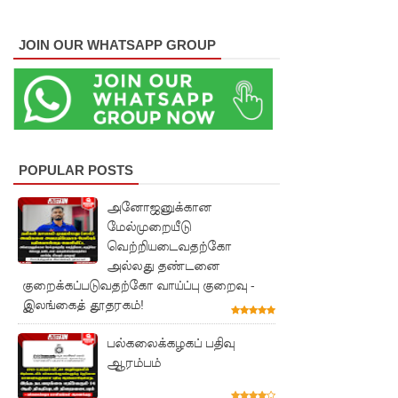
எதிராக
போராட்ட
JOIN OUR WHATSAPP GROUP
ம்!
டெங்கு
மரணங்க
ளின்
POPULAR POSTS
எண்ணிக்
அனோஜனுக்கான
கை 64
மேல்முறையீடு
ஆக
வெற்றியடைவதற்கோ
அல்லது தண்டனை
அதிகரிப்பு!
குறைக்கப்படுவதற்கோ வாய்ப்பு குறைவு -
குவைத் -
இலங்கைத் தூதரகம்!
கொழும்பு
பல்கலைக்கழகப் பதிவு
ஆரம்பம்
ஸ்ரீலங்கன்
வானூர்தி