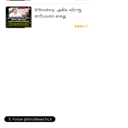
சேவைக
🚨Breaking: அகில விராஜ்
காரியவசம் கைது
ள் இன்று
முதல்
மீண்டும்
ஆரம்பம்!
நாளை
இடம்பெற
வுள்ள
தரம் 5
புலமைப்ப
ரிசில்
பரீட்சை
தொடர்பில்