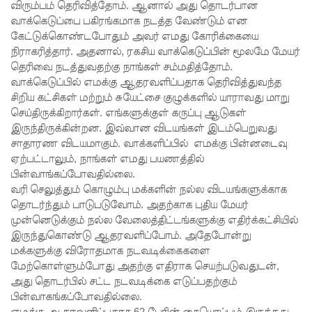
விரும்பம் தெரிவித்தோம். ஆனால் அது தொடர்பான
ஆய்வு!
வாக்கெடுப்பை பகிரங்கமாக நடத்த வேண்டும் என
கேட்டுக்கொண்டபோதும் அவர் எமது கோரிக்கையை
சிறுவர்களி
நிராகரித்தார். அதனால், ரகசிய வாக்கெடுப்பின் மூலமே மேயர்
ன்
தெரிவை நடத்துவதற்கு நாங்கள் சம்மதித்தோம்.
வாக்கெடுப்பில் எமக்கு ஆதரவளிப்பதாக தெரிவித்துவந்த
கற்பனைக்
சிறிய கட்சிகள் மற்றும் சுயேட்சை குழுக்களில் யாராவது மாறு
செய்திருக்கிறார்கள். எங்களுக்குள் கருப்பு ஆடுகள்
கு
இருந்திருக்கின்றன. இவ்வான விடயங்கள் இடம்பெறுவது
சிறகூட்டு
சாதாரண விடயமாகும். வாக்களிப்பில் எமக்கு பின்னடைவு
ஏற்பட்டாலும், நாங்கள் எமது பயணத்தில்
ம்
பின்வாங்கப்போவதில்லை.
“இளஞ்சி
வரி செலுத்தும் கொழும்பு மக்களின் நல்ல விடயங்களுக்காக
தொடர்ந்தும் பாடுபடுவோம். அதற்காக புதிய மேயர்
றகுகள்” –
முன்னெடுக்கும் நல்ல வேலைத்திட்டங்களுக்கு எதிர்க்கட்சியில்
சிமாரா
இருந்துகொண்டு ஆதரவளிப்போம். அதேபோன்று
மக்களுக்கு விராேதமாக நடவடிக்கைகளை
அலியின்
மேற்கொள்ளும்போது அதற்கு எதிராக செயற்படுவதுடன்,
சிறுவர்
அது தொடர்பில் சட்ட நடவடிக்கை எடுப்பதற்கும்
பின்வாகங்கப்போவதில்லை.
கதை நூல்
எமக்கு ஆதரவளிப்பதாக 62 பேரின் கையொப்பம் இருந்தது.