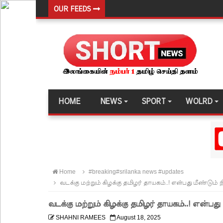
OUR FEEDS
கொழும்பில் சட்டவிரோத மருந்துக் களஞ்சியம் முற்ற
ஓகஸ்ட் மாதத்திற்கான லிட்ரோ எரிவாயு விலையில் ம
பயிற்சி ஓட்டுநர் ( L பலகை) வாகனங்கள் அதிவேக 
இலங்கையின் பெரிய வெங்காயத் தேவையில் 10 வீதம் ம
நெடுந்தீவு கடற்பரப்பில் சிக்கிய 11 இந்திய மீனவர்கள் 
HOME
NEWS
SPORT
WOLRD
ஊழல் தடுப்பு சட்டமூலத்தில் மீண்டும் திருத்தம்!
சாகிப் அல் ஹசனின் வீட்டின் மீது பெற்றோல் குண்டு 
நெடுந்தீவு அருகே இந்திய மீன்பிடிக் கப்பல் கவிழ்வு
குருக்கள்மடம் மனிதப்புதைகுழி வழக்கு விசாரணை ஆ
Home
#breaking#srilanka news #updates
பல்கலைக்கழகப் பதிவு ஆரம்பம்
வடக்கு மற்றும் கிழக்கு தமிழர் தாயகம்..! என்பது மீண்டும்
கஞ்சிபானை இம்ரானை கைது செய்ய மலேசிய - சர
வடக்கு மற்றும் கிழக்கு தமிழர் தாயகம்..! என்ப
ஈட்டி எறிதலுக்கான உலக தரவரிசையில் ரூமேஷ் தரங்
SHAHNI RAMEES
August 18, 2025