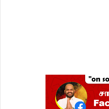
புத்தாக்க ஆராய்ச்சிகளுக்கு அரசின் ஆதரவு முழுமை
மாகாண சபைத் தேர்தலை விரைவில் நடத்துமாறு இந
ஐ.எம்.எப். அடிமைகளாக மாறியதால் வாழ்க்கைச் சும
சிறைகளும் குற்றவாளிகளும் அற்ற முன்மாதிரி நாட
சாகரவின் சர்ச்சை கருத்து தொடர்பில் நீதிமன்றில் 
டெங்குவால் உயிரிழந்தவர்களின் எண்ணிக்கை அதிகரி
வெள்ளவத்தை மற்றும் பாமன்கடையில் 07 மணித்தியால
SLS தரமற்ற தலைக்கவசங்கள் விற்றவர்களுக்கு அபர