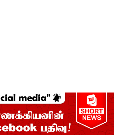
யாக கிடைக்கும் - பிரதமர்!
்தியா கோரிக்கை!
ை அதிகரித்தது - சஜித் பிரேமதாச!
்டை உருவாக்குவதே அரசாங்கத்தின் இலக்கு
விடயங்களை சமர்ப்பித்த பொலிஸார்!
ப்பு!
 நீர் வெட்டு!
ாதம்!