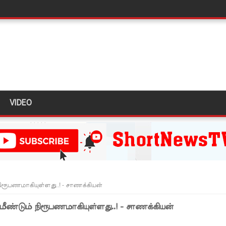
ுகை!
ாற்றமில்லை!
நெடுஞ்சாலையில் செல்ல தடை!
ட்டுமே உள்நாட்டு உற்பத்தி - வசந்த சமரசிங்க!
பாதுகாப்பாக மீட்பு
VIDEO
வீச்சு!
கஸ்ட் 24க்கு ஒத்திவைப்பு
 நிரூபணமாகியுள்ளது..! - சாணக்கியன்
்வதேச பொலிஸாருடன் இலங்கை இணைந்து நடவடிக்கை!
து மீண்டும் நிரூபணமாகியுள்ளது..! - சாணக்கியன்
க முதலிடத்தில்!