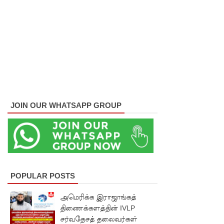
ட்ட
அறிவிப்பு!
சிறையின்
வாயிற்கத
வை
முற்றுகை
JOIN OUR WHATSAPP GROUP
யிட்ட
பல்லன்சே
ன
கைதிகள்!
POPULAR POSTS
பேராத
னைப்
அமெரிக்க இராஜாங்கத்
திணைக்களத்தின் IVLP
பல்கலை
சர்வதேசத் தலைவர்கள்