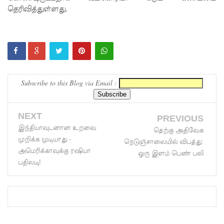
தெரிவித்துள்ளது.
கோட்டாப
ய
ராஜபக்ச
செப்டம்பர்
Subscribe to this Blog via Email :
29ஆம்
தேதி
NEXT
காணொ
PREVIOUS
இந்தியாவுடனான உறவை
தெற்கு அதிவேக
ளி மூலம்
முறிக்க முடியாது -
நெடுஞ்சாலையில் விபத்து:
அமெரிக்காவுக்கு ரஷியா
சாட்சியம
ஒரு இளம் பெண் பலி
பதிலடி!
ளிக்க
நீதிமன்றம்
உத்தரவு!
நேற்றைய