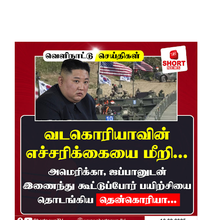
ம்பு
சிறைச்சா
லை
மோதல்:
சந்தேகநப
ர்கள் 62
ஆக
உயர்வு
நான்கு
மாவட்டங்
களுக்கு
மண்சரிவு
அபாய