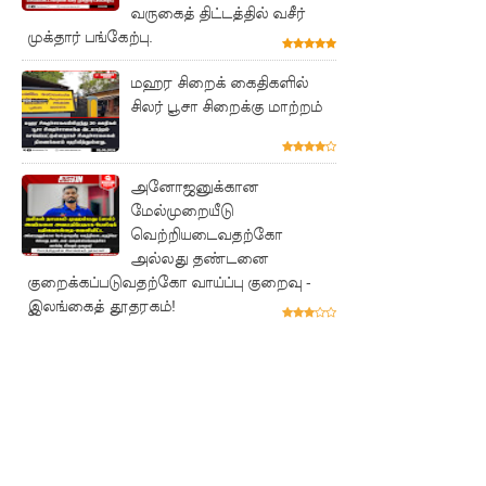
வருகைத் திட்டத்தில் வசீர்
மாணவர்
முக்தார் பங்கேற்பு.
களுக்கா
மஹர சிறைக் கைதிகளில்
ன முக்கிய
சிலர் பூசா சிறைக்கு மாற்றம்
அறிவிப்பு
பள்ளஞ்
அனோஜனுக்கான
சேனை
மேல்முறையீடு
வெற்றியடைவதற்கோ
சிறையில்
அல்லது தண்டனை
பதற்றம்:
குறைக்கப்படுவதற்கோ வாய்ப்பு குறைவு -
இலங்கைத் தூதரகம்!
கைதிகள்
கூரையில்
ஏறி
போராட்ட
ம்