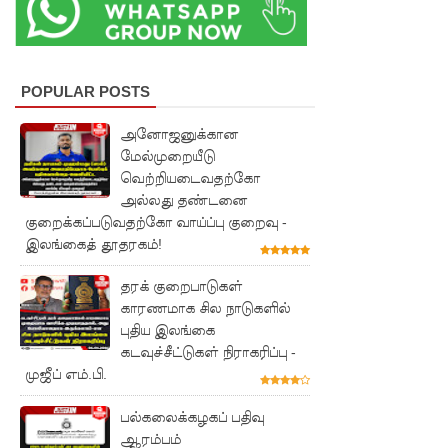
சங்கம்!
ஒக்டோபர்,
நவம்பரில்
POPULAR POSTS
பலத்தம
அனோஜனுக்கான
ழைக்கு
மேல்முறையீடு
வெற்றியடைவதற்கோ
வாய்ப்பு -
அல்லது தண்டனை
குறைக்கப்படுவதற்கோ வாய்ப்பு குறைவு -
எல்
இலங்கைத் தூதரகம்!
நினோ
தரக் குறைபாடுகள்
தாக்கத்தா
காரணமாக சில நாடுகளில்
ல்
புதிய இலங்கை
கடவுச்சீட்டுகள் நிராகரிப்பு -
தீவிரமடை
முஜீப் எம்.பி.
யக்கூடும் -
பல்கலைக்கழகப் பதிவு
வளிமண்
ஆரம்பம்