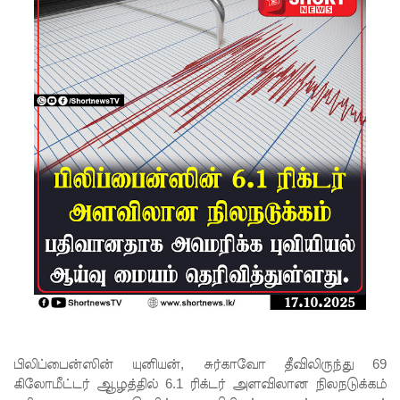
தண்ட
னையை
ஏற்றுக்
கொள்ள
முடியாது -
மேல்கம்
கார்டினல்
ரஞ்சித்!
இஷாரா
செவ்வந்தி
க்கு
மீண்டும்
பிலிப்பைன்ஸின் யுனியன், சுர்காவோ தீவிலிருந்து 69
விளக்கம
கிலோமீட்டர் ஆழத்தில் 6.1 ரிக்டர் அளவிலான நிலநடுக்கம்