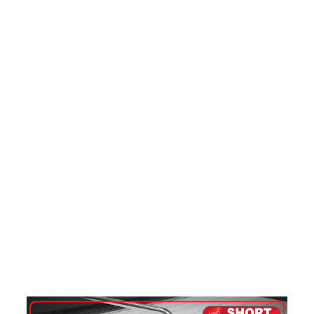
சாகரவுக்
கு பிணை!
ரத்மலா
னே
சைமா
உட்பட
மூவர்
இலங்கை
க்கு
அழைத்து
வரப்பட்ட
னர்!
மரண