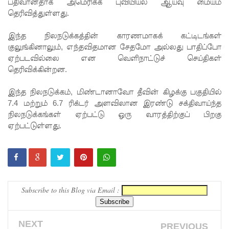
றியல்!
பதிவானதாக அமெரிக்க புவியியல் ஆய்வு மையம்
தெரிவித்துள்ளது.
நீதிபதிகளி
இந்த நிலநடுக்கத்தின் காரணமாகக் கட்டிடங்கள்
ன் ஓய்வு
குலுங்கினாலும், எந்தவிதமான சேதமோ அல்லது பாதிப்போ
வயது
ஏற்படவில்லை என வெளிநாட்டுச் செய்திகள்
தெரிவிக்கின்றன.
விவகாரம்
- பிரதி
இந்த நிலநடுக்கம், மிண்டானாவோ தீவின் கிழக்கு பகுதியில்
7.4 மற்றும் 6.7 ரிக்டர் அளவிலான இரண்டு சக்திவாய்ந்த
சபாநாயகர்
நிலநடுக்கங்கள் ஏற்பட்டு ஒரு வாரத்திற்குப் பிறகு
தகவல்!
ஏற்பட்டுள்ளது.
சலே மனு
மீதான
விசார
Subscribe to this Blog via Email :
ணை
ஆகஸ்ட்
NEXT
PREVIOUS
25 க்கு