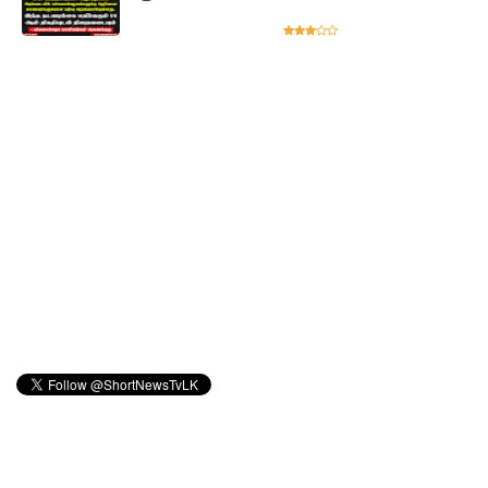
டலவியல்
திணைக்க
ளம்
எச்சரிக்
கை
துறைமுக
நகரில்
குடியேறு
வோர்
உள்ளூரா
ட்சி
மன்றத்
தேர்தலில்