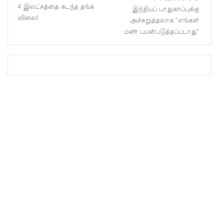
4 இலட்சத்தை கடந்த தங்க
இந்தியப் பாதுகாப்புக்கு
ஒத்திவைப்
விலை!
அச்சுறுத்தலாக "எங்கள்
பு!
மண் பயன்படுத்தப்படாது"
நாட்டில்
டெங்கு
காய்ச்சல்
தீவிர
பரவல் -
89,639
பேர்
பாதிப்பு,
உயிரிழப்பு
கள் 65
ஆக