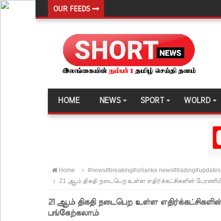
OUR FEEDS
தெற்கு அதிவேக நெடுஞ்சாலையின் கெலனிகம பகுதியி
இந்தியா-இலங்கை எரிசக்தித் துறை ஒத்துழைப்பு குறி
சிறுவர்களின் கற்பனைக்கு சிறகூட்டும் “இளஞ்சிறகுக
மகசின் சிறைக்குள் போதைப்பொருள் வீச முயன்ற இர
நாடு தழுவிய சோதனைகளில் தரமற்ற தலைக்கவசங்கள
HOME
NEWS
SPORT
WOLRD
இலங்கையர்களை இலக்கு வைத்து இணையவழிப் பண
குவைத் – கொழும்பு ஸ்ரீலங்கன் விமான சேவை மீண்ட
எரிபொருள் விலை உயர்வுக்கு எதிராக போராட்டம்!
டெங்கு மரணங்களின் எண்ணிக்கை 64 ஆக அதிகரிப
Home
#news#breaking#srilanka news#trading#updates
குவைத் - கொழும்பு ஸ்ரீலங்கன் வானூர்தி சேவைகள் 
21 ஆம் திகதி நடைபெற உள்ள எதிர்க்கட்சிகளின் பேரணியி
நாளை இடம்பெறவுள்ள தரம் 5 புலமைப்பரிசில் பரீட்ச
21 ஆம் திகதி நடைபெற உள்ள எதிர்க்கட்சிகளின
நாடாளுமன்ற உறுப்பினர்களின் சம்பளம் உயர்த்தப்ப
பங்கேற்கலாம்