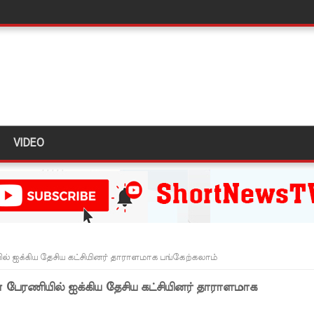
ல் கடும் போக்குவரத்து!
த்து ஆய்வு!
ள்” – சிமாரா அலியின் சிறுவர் கதை நூல் ஆகஸ்ட் 15 வெளியீடு!
ுவர் கைது!
் 431 பறிமுதல்!
VIDEO
 மோசடி - எச்சரிக்கை!
ும் ஆரம்பம்!
்பு!
இன்று முதல் மீண்டும் ஆரம்பம்!
ல் ஐக்கிய தேசிய கட்சியினர் தாராளமாக பங்கேற்கலாம்
ை தொடர்பில் முக்கிய அறிவிப்பு!
் பேரணியில் ஐக்கிய தேசிய கட்சியினர் தாராளமாக
டவில்லை: எரிபொருள் கொடுப்பனவே திருத்தப்பட்டது!