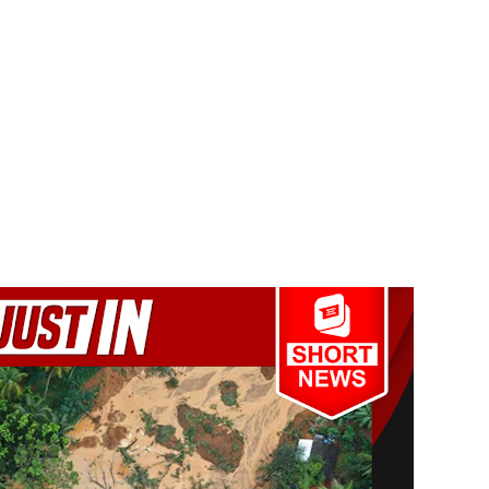
கை!
ளது!
 62 ஆக உயர்வு
கை!
ு!
ஜபக்ச செப்டம்பர் 29ஆம் தேதி காணொளி மூலம் சாட்சியமளிக்க
ள்” – சிமாரா அலியின் சிறுவர் கதை நூல் ஆகஸ்ட் 15 வெளியீடு!
ுவர் கைது!