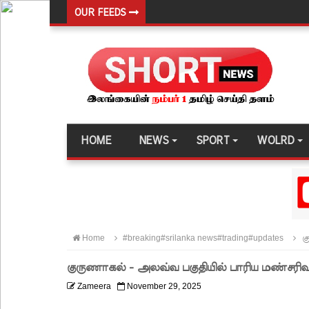
OUR FEEDS
நாடு தழுவிய சோதனைகளில் தரமற்ற தலைக்கவசங்கள
இலங்கையர்களை இலக்கு வைத்து இணையவழிப் பண
குவைத் – கொழும்பு ஸ்ரீலங்கன் விமான சேவை மீண்ட
எரிபொருள் விலை உயர்வுக்கு எதிராக போராட்டம்!
டெங்கு மரணங்களின் எண்ணிக்கை 64 ஆக அதிகரிப
HOME
NEWS
SPORT
WOLRD
குவைத் - கொழும்பு ஸ்ரீலங்கன் வானூர்தி சேவைகள் 
நாளை இடம்பெறவுள்ள தரம் 5 புலமைப்பரிசில் பரீட்ச
நாடாளுமன்ற உறுப்பினர்களின் சம்பளம் உயர்த்தப்ப
22ஆவது அரசியலமைப்புத் திருத்தத்திற்கு எதிராக வீ
Home
#breaking#srilanka news#trading#updates
கு
ஷானி அபேசேகர, பிரதிக் காவல்துறை மா அதிபராக 
குருணாகல் - அலவ்வ பகுதியில் பாரிய மண்சரிவு
குருவிட்ட மற்றும் பல்லன்சேன சிறைச்சாலைகளின் நி
Zameera
November 29, 2025
வர்த்தமானியில் வெளியானது 22வது அரசியலமைப்புத் 