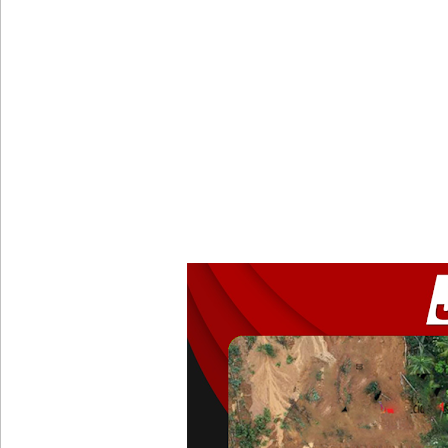
யாழ்.சிறைச்சாலையிலும் விசேட பாதுகாப்பு நடவடிக்
இலங்கை அணியின் பலம் துடுப்பாட்டத்திலேயே உள்
நீர்கொழும்பு சிறைச்சாலை மோதல்: சந்தேகநபர்கள்
நான்கு மாவட்டங்களுக்கு மண்சரிவு அபாய எச்சரிக்
மட்டக்களப்பு சிறைச்சாலையை சுற்றி பலத்த பாதுகாப்ப
லலித் - குகன் காணாமற்போன வழக்கு கோட்டாபய ரா
நீதிமன்றம் உத்தரவு!
சிறுவர்களின் கற்பனைக்கு சிறகூட்டும் “இளஞ்சிறகுக
மகசின் சிறைக்குள் போதைப்பொருள் வீச முயன்ற இர