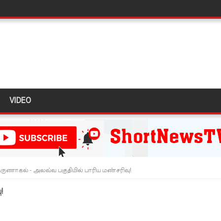
் 431 பறிமுதல்!
 மோசடி - எச்சரிக்கை!
ும் ஆரம்பம்!
்பு!
VIDEO
இன்று முதல் மீண்டும் ஆரம்பம்!
ை தொடர்பில் முக்கிய அறிவிப்பு!
டவில்லை: எரிபொருள் கொடுப்பனவே திருத்தப்பட்டது!
தியில் இறங்கத் தயாராகும் சட்டத்தரணிகள்!
ருணாகல் - அலவ்வ பகுதியில் பாரிய மண்சரிவு!
தரமுயர்வு!
!
லைமை கட்டுப்பாட்டுக்குள்!
திருத்தச் சட்டமூலம்!