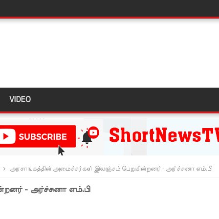
தியில் இறங்கத் தயாராகும் சட்டத்தரணிகள்!
தரமுயர்வு!
லைமை கட்டுப்பாட்டுக்குள்!
திருத்தச் சட்டமூலம்!
கை!
VIDEO
ளது!
 62 ஆக உயர்வு
கை!
ு!
அரசாங்கத்தின் அமைச்சர்கள் இலஞ்சம் பெறுகின்றனர் - அர்ச்சுனா எம்.பி
ஜபக்ச செப்டம்பர் 29ஆம் தேதி காணொளி மூலம் சாட்சியமளிக்க
றனர் - அர்ச்சுனா எம்.பி
ி!