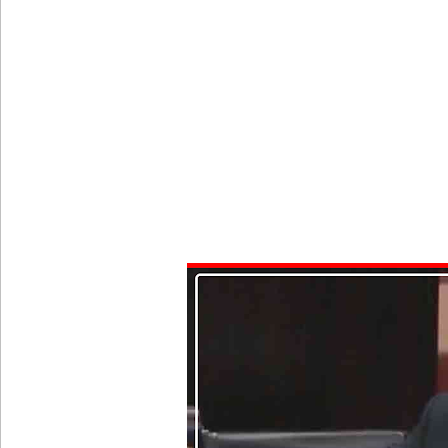
நாட்டில் தொடரும் சிறைக்கலவரங்கள் - முப்படையினருக
சிறையின் வாயிற்கதவை முற்றுகையிட்ட பல்லன்சேன
பேராதனைப் பல்கலை மாணவர்களுக்கான முக்கிய அற
பள்ளஞ்சேனை சிறையில் பதற்றம்: கைதிகள் கூரையி
குருவிட்ட சிறையின் பதற்றம் கட்டுப்பாட்டுக்குள் வந்த
புதிய மெகசின் சிறைச்சாலையில் நேற்று அமைதியின்மை
குருவிட்ட சிறை மோதலில் இருவர் பலி!
குருவிட்ட சிறைச்சாலையில் அமைதியின்மை!
நாடாளுமன்ற உறுப்பினர்களின் சம்பளம் உயர்த்தப்ப