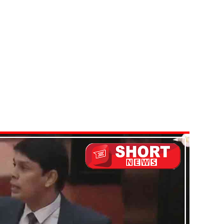
்கு விடுக்கப்பட்ட அறிவிப்பு!
 கைதிகள்!
ிவிப்பு
ல் ஏறி போராட்டம்
து!
 - 11 பேர் காயம்!
டவில்லை: எரிபொருள் கொடுப்பனவே திருத்தப்பட்டது!