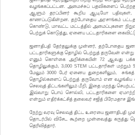
வழங்ககப்பட்டன. அமைச்சுப் பதவிகளைப் பெற்றத
ஆளும் தரப்பினர் கூறிய ஆடியோ பதிவுகள்,
காணப்படுகின்றன. தற்போதைய அரசாங்கம் பட்டதா
கொண்டு, மாவட்ட மட்டத்தில் அமைப்புகளை நிறுவ
பெற்றுக் கொடுத்து, ஏனைய பட்டதாரிகளை கைவிட்டுள
ஜனாதிபதி தேர்தலுக்கு முன்னர், தற்போதைய ஜனாத
பட்டதாரிகளுக்கு தொழில் பெற்றுத் தருவேன் என்ற
எனும் கொள்கை அறிக்கையின் 72 ஆவது பக்கத்தி
தொழிலுக்கும், 3,000 STEM பட்டதாரிகள் மற்றும
மேலும் 3000 பேர் ஏனைய துறைகளிலும், சுங்கத
தொழில்களைப் பெற்றுத் தருவோம் என வழங்கிய வ
செலவுத் திட்டங்களிலும் மீறி, இதை மறந்து செயற்பட
இவ்வாறு பொய் சொல்லி, பட்டதாரிகளை ஏமாற்ற
என்றும் எதிர்க்கட்சித் தலைவர் சஜித் பிரேமதாச இங்
நேற்று வரவு செலவுத் திட்ட உரையை ஜனாதிபதி ம
தொடர்பில் விசேட கூற்றை முன்வைத்து கருத்து தெ
தெரிவித்தார்.