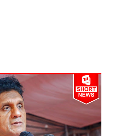
து!
 - 11 பேர் காயம்!
ிதம்!
ழிப்பு வேலைத்திட்டம் - அமைச்சர் நளிந்த ஜயதிஸ்ஸ!
!
லைமை கட்டுப்பாட்டுக்குள்!
திருத்தச் சட்டமூலம்!