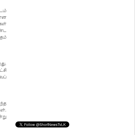
டம்
லான
கள்
ண்ட
ும்
து.
்சி
ைப்
ந்த
ள்.
்று