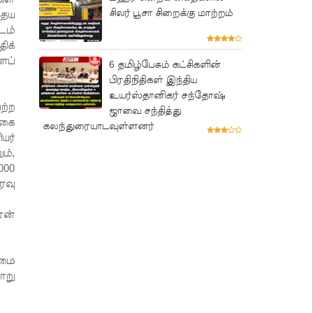
சிலர் பூசா சிறைக்கு மாற்றம்
தைய
டம்
ிக்
ைப்
6 தமிழ்பேசும் கட்சிகளின்
பிரதிநிதிகள் இந்திய
உயர்ஸ்தானிகர் சந்தோஷ்
ற்ற
ஜாவை சந்தித்து
்கை
கலந்துரையாடவுள்ளனர்
யர்
ம்,
000
ரவு
ஏன்
யமை
ாறு