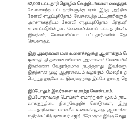
52,000 பட்டதாரி தொழில் வெற்றிடங்களை வைத்து
வேலையற்ற பட்டதாரிகளுக்கு ஏன் இந்த அநீதிய
கேள்வி எழுப்புகிறோம். வேலையற்ற பட்டதாரிகளுக
அரசாங்கத்திடம் கேள்வி எழுப்புகிறோம். பிரதமர
காணப்படுகின்றன. வேலையில்லாப் பட்டதாரிகளின
இவர்கள், வேலையில்லாப் பட்டதாரிகளின் தேவ
செயலாகும்.
இது அவர்களை மன உளைச்சலுக்கு ஆளாக்கும் செ
ஜனாதிபதி தலைமையிலான அரசாங்கம் வேலையில்லா
இவர்களை வேறுவிதமாக நடத்ததாது, இவர்களுக்கா
இதற்கான முழு ஆதரவையும் வழங்கும். மேலதிக ஒ
பெற்றுத் தருவோம். இவர்களுக்கு இப்போதாவது தொ
இப்போதும் இவர்களை ஏமாற்ற வேண்டாம்.
இப்போதாவதை பொய்கள் ஏமாற்றுகள் மூலம் நாட்ட
வாக்குறுதியை நிறைவேற்றிக் கொடுங்கள், இ
பட்டதாரிகளை மானசீக உளைச்சலுக்கு ஆளாக்காமல
எதிர்க்கட்சித் தலைவர் சஜித் பிரேமதாச இங்கு மேலும்