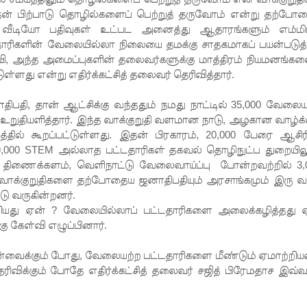
ன் பிற்பாடு தொழில்களைப் பெற்றுத் தருவோம் என்று தற்போ
 வீடியோ பதிவுகள் உட்பட அனைத்து ஆதாரங்களும் எம்மி
ரிகளின் வேலையில்லா நிலையை தமக்கு சாதகமாகப் பயன்படுத்த
ி, அந்த அமைப்புகளின் தலைவர்களுக்கு மாத்திரம் நியமனங்கள
்ளது என்று எதிர்க்கட்சித் தலைவர் தெரிவித்தார்.
ிபதி, தான் ஆட்சிக்கு வந்ததும் நமது நாட்டில் 35,000 வேலைய
ு உறுதியளித்தார். இந்த வாக்குறுதி வளமான நாடு, அழகான வாழ்க
ல் கூறப்பட்டுள்ளது. இதன் பிரகாரம், 20,000 பேரை ஆசிரி
் 9,000 STEM அல்லாத பட்டதாரிகள் தகவல் தொழிநுட்ப துறையிலு
் திணைக்களம், வெளிநாட்டு வேலைவாய்ப்பு போன்றவற்றில் 3,
ாக்குறுதிகளை தற்போதைய ஜனாதிபதியும் அரசாங்கமும் இரு வ
்டு வருகின்றனர்.
ியது ஏன் ? வேலையில்லாப் பட்டதாரிகளை அலைக்கழித்தது 
கு கேள்வி எழுப்பினார்.
ுன்வைக்கும் போது, வேலையற்ற பட்டதாரிகளை மீண்டும் ஏமாற்றி
ரிவிக்கும் போதே எதிர்க்கட்சித் தலைவர் சஜித் பிரேமதாச இவ்வ