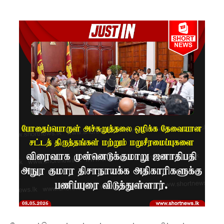
தண்ட
னையை
ஏற்றுக்
கொள்ள
முடியாது -
மேல்கம்
கார்டினல்
ரஞ்சித்!
இஷாரா
செவ்வந்தி
க்கு
மீண்டும்
விளக்கம