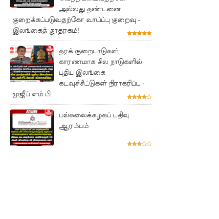
புலமை
அல்லது தண்டனை
பரிசில்
குறைக்கப்படுவதற்கோ வாய்ப்பு குறைவு -
இலங்கைத் தூதரகம்!
பரீட்சை
பெறுபவர்
தரக் குறைபாடுகள்
காரணமாக சில நாடுகளில்
கள் ஒரு
புதிய இலங்கை
கடவுச்சீட்டுகள் நிராகரிப்பு -
மாத
முஜீப் எம்.பி.
காலத்திற்
பல்கலைக்கழகப் பதிவு
குள்!
ஆரம்பம்
ஜனாதிபதி
வாக்குறுதி
களை
நிறைவேற்
றவில்லை
- சுரேஷ்