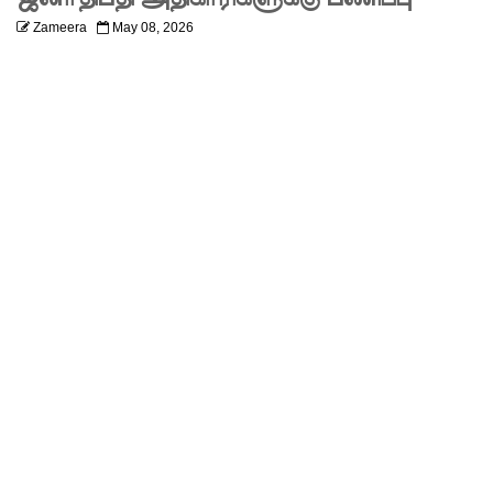
சாகரவுக்
Zameera
May 08, 2026
கு பிணை!
ரத்மலா
னே
சைமா
உட்பட
மூவர்
இலங்கை
க்கு
அழைத்து
வரப்பட்ட
னர்!
மரண