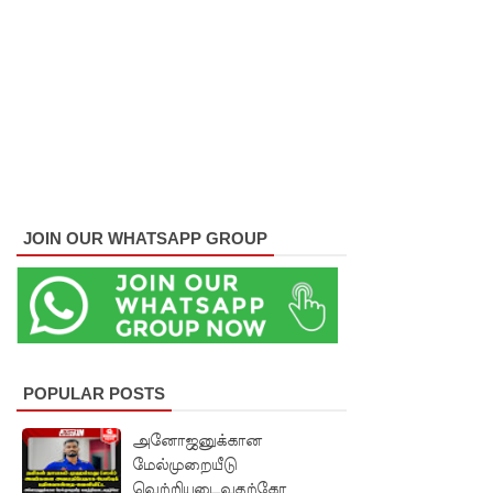
வாக்களிக்
க முடியாது
- எஸ்.எம்.
மரிக்கார்!
வடக்கு -
கிழக்கு
மக்களுக்
JOIN OUR WHATSAPP GROUP
கு
எதிர்க்கட்
சித்
தலைவரி
POPULAR POSTS
ன்
அனோஜனுக்கான
வாக்குறுதி!
மேல்முறையீடு
வெற்றியடைவதற்கோ