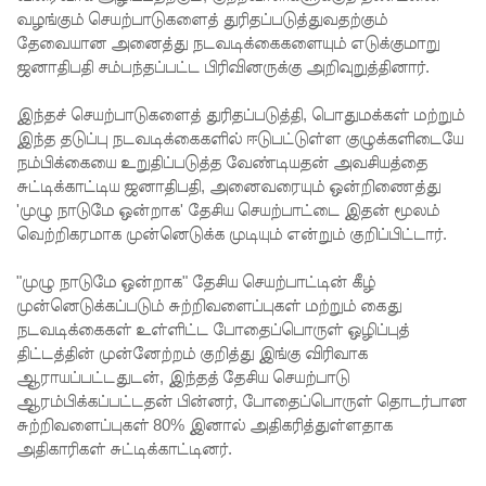
வழங்கும் செயற்பாடுகளைத் துரிதப்படுத்துவதற்கும்
ஒத்திவைப்
தேவையான அனைத்து நடவடிக்கைகளையும் எடுக்குமாறு
ஜனாதிபதி சம்பந்தப்பட்ட பிரிவினருக்கு அறிவுறுத்தினார்.
பு!
நாட்டில்
இந்தச் செயற்பாடுகளைத் துரிதப்படுத்தி, பொதுமக்கள் மற்றும்
இந்த தடுப்பு நடவடிக்கைகளில் ஈடுபட்டுள்ள குழுக்களிடையே
டெங்கு
நம்பிக்கையை உறுதிப்படுத்த வேண்டியதன் அவசியத்தை
காய்ச்சல்
சுட்டிக்காட்டிய ஜனாதிபதி, அனைவரையும் ஒன்றிணைத்து
'முழு நாடுமே ஒன்றாக' தேசிய செயற்பாட்டை இதன் மூலம்
தீவிர
வெற்றிகரமாக முன்னெடுக்க முடியும் என்றும் குறிப்பிட்டார்.
பரவல் -
"முழு நாடுமே ஒன்றாக" தேசிய செயற்பாட்டின் கீழ்
89,639
முன்னெடுக்கப்படும் சுற்றிவளைப்புகள் மற்றும் கைது
பேர்
நடவடிக்கைகள் உள்ளிட்ட போதைப்பொருள் ஒழிப்புத்
திட்டத்தின் முன்னேற்றம் குறித்து இங்கு விரிவாக
பாதிப்பு,
ஆராயப்பட்டதுடன், இந்தத் தேசிய செயற்பாடு
ஆரம்பிக்கப்பட்டதன் பின்னர், போதைப்பொருள் தொடர்பான
உயிரிழப்பு
சுற்றிவளைப்புகள் 80% இனால் அதிகரித்துள்ளதாக
கள் 65
அதிகாரிகள் சுட்டிக்காட்டினர்.
ஆக