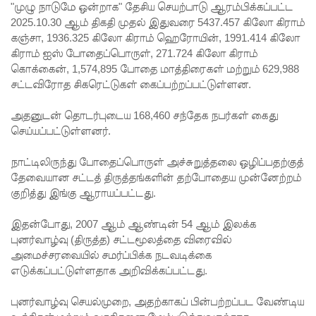
"முழு நாடுமே ஒன்றாக" தேசிய செயற்பாடு ஆரம்பிக்கப்பட்ட
அதிகரிப்பு!
2025.10.30 ஆம் திகதி முதல் இதுவரை 5437.457 கிலோ கிராம்
கஞ்சா, 1936.325 கிலோ கிராம் ஹெரோயின், 1991.414 கிலோ
கேகாலை
கிராம் ஐஸ் போதைப்பொருள், 271.724 கிலோ கிராம்
யில்
கொக்கைன், 1,574,895 போதை மாத்திரைகள் மற்றும் 629,988
சட்டவிரோத சிகரெட்டுகள் கைப்பற்றப்பட்டுள்ளன.
தாமதமா
ன தரம் 5
அதனுடன் தொடர்புடைய 168,460 சந்தேக நபர்கள் கைது
செய்யப்பட்டுள்ளனர்.
புலமைப்ப
ரிசில்
நாட்டிலிருந்து போதைப்பொருள் அச்சுறுத்தலை ஒழிப்பதற்குத்
தேவையான சட்டத் திருத்தங்களின் தற்போதைய முன்னேற்றம்
வினாத்தா
குறித்து இங்கு ஆராயப்பட்டது.
ள் - நீதி
இதன்போது, 2007 ஆம் ஆண்டின் 54 ஆம் இலக்க
கோருகிற
புனர்வாழ்வு (திருத்த) சட்டமூலத்தை விரைவில்
அமைச்சரவையில் சமர்ப்பிக்க நடவடிக்கை
து
எடுக்கப்பட்டுள்ளதாக அறிவிக்கப்பட்டது.
இலங்கை
புனர்வாழ்வு செயல்முறை, அதற்காகப் பின்பற்றப்பட வேண்டிய
ஆசிரியர்