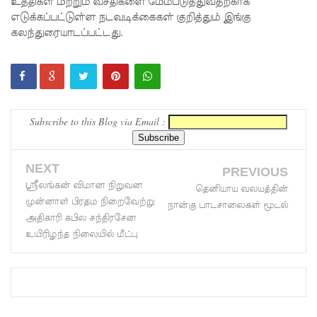
உத்திகள் மற்றும் வசதிகளை மேம்படுத்துவதற்காக
சங்கம்!
எடுக்கப்பட்டுள்ள நடவடிக்கைகள் குறித்தும் இங்கு
கலந்துரையாடப்பட்டது.
ஒக்டோபர்,
நவம்பரில்
பலத்தம
ழைக்கு
Subscribe to this Blog via Email :
வாய்ப்பு -
எல்
NEXT
PREVIOUS
நினோ
ஸ்ரீலங்கன் விமான நிறுவன
தெனியாய வலயத்தின்
முன்னாள் பிரதம நிறைவேற்று
நான்கு பாடசாலைகள் மூடல்
தாக்கத்தா
அதிகாரி கபில சந்திரசேன
ல்
உயிரிழந்த நிலையில் மீட்பு
தீவிரமடை
யக்கூடும் -
வளிமண்