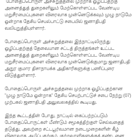
றியல்!
போதைப்பொருள் அச்சுறுத்தலை முற்றாக ஒழிப்பதற்கு
அனைத்துத் துறைகளிலும் மேற்கொள்ளப்பட வேண்டிய
நீதிபதிகளி
மறுசீரமைப்புகளை விரைவாக முன்னெடுக்கவும் முழு நாடுமே
ஒன்றாக தேசிய செயல்பாட்டு சபையில் ஜனாதிபதி
ன் ஓய்வு
வலியுறுத்தியுள்ளார்.
வயது
போதைப்பொருள் அச்சுறுத்தலை இந்நாட்டிலிருந்து
விவகாரம்
ஒழிப்பதற்குத் தேவையான சட்டத் திருத்தங்கள் உட்பட
- பிரதி
அனைத்துத் துறைகளிலும் மேற்கொள்ளப்பட வேண்டிய
மறுசீரமைப்புகளை விரைவாக முன்னெடுக்குமாறு ஜனாதிபதி
சபாநாயகர்
அநுர குமார திசாநாயக்க அதிகாரிகளுக்கு பணிப்புரை
தகவல்!
விடுத்துள்ளார்.
சலே மனு
போதைப்பொருள் அச்சுறுத்தலை முற்றாக ஒழிப்பதற்கான
மீதான
"முழு நாடுமே ஒன்றாக" தேசிய செயற்பாட்டுச் சபை நேற்று (07)
முற்பகல் ஜனாதிபதி அலுவலகத்தில் கூடியது.
விசார
ணை
இந்த கூட்டத்தின் போது, நாட்டில் கைப்பற்றப்படும்
போதைப்பொருட்கள் மீண்டும் சமூகத்திற்குள் செல்வதைத்
ஆகஸ்ட்
தடுத்து, அவற்றை சட்டபூர்வமான நடைமுறைகளின் கீழ்
விரைவாக அழிப்பதற்கும், குற்றவாளிகளுக்குத் தண்டனை
25 க்கு