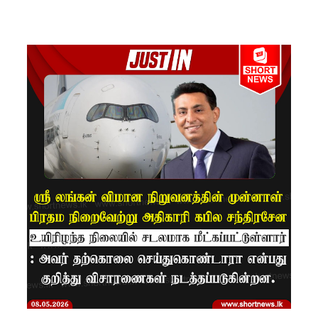
குற்றச்சாட்
டு
சிறை
மோதல்க
ளுக்கும்
ராஜபக்ஷர்
களுக்கும்
தொடர்பா?
" :
அரசாங்க
த்தை
சாடிய
நாமல்!
தரக்