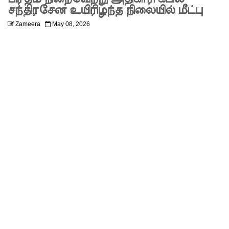
நம்பிக்கை
அழைப்பு!
சந்திரசேன உயிரிழந்த நிலையில் மீட்பு
யில்லாப்
Zameera
May 08, 2026
பிரேர
ணையைத்
தோற்கடித்
தாலும்
சிறைச்சா
லை
மோதல்
தொடர்கி
ன்றது! -
சஜித்
பிரேமதாச