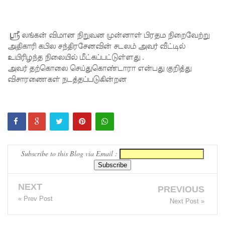
குறைபாடு
கள்
ஸ்ரீ லங்கன் விமான நிறுவன முன்னாள் பிரதம நிறைவேற்று
அதிகாரி கபில சந்திரசேனவின் சடலம் அவர் வீட்டில்
காரணமா
உயிரிழந்த நிலையில் மீட்கப்பட்டுள்ளது .
க சில
அவர் தற்கொலை செய்துகொண்டாரா என்பது குறித்து
விசாரணைகள் நடத்தப்படுகின்றன
நாடுகளில்
புதிய
இலங்கை
கடவுச்சீட்
டுகள்
Subscribe to this Blog via Email :
நிராகரிப்பு
NEXT
- முஜீப்
PREVIOUS
« Prev Post
Next Post »
எம்.பி.
தெற்கு