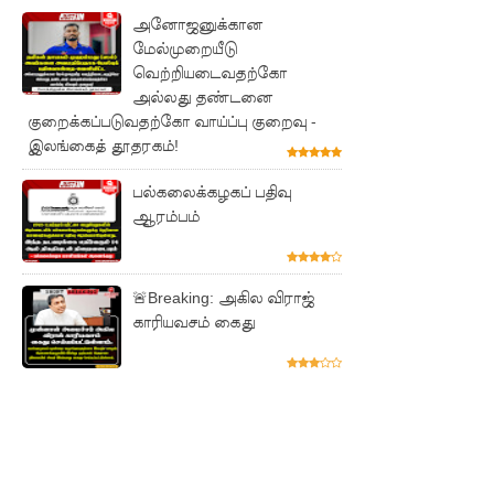
சிறுவர்
அனோஜனுக்கான
மேல்முறையீடு
கதை நூல்
வெற்றியடைவதற்கோ
ஆகஸ்ட்
அல்லது தண்டனை
குறைக்கப்படுவதற்கோ வாய்ப்பு குறைவு -
15
இலங்கைத் தூதரகம்!
வெளியீடு!
பல்கலைக்கழகப் பதிவு
மகசின்
ஆரம்பம்
சிறைக்கு
ள்
🚨Breaking: அகில விராஜ்
போதைப்
காரியவசம் கைது
பொருள்
வீச
முயன்ற
இருவர்