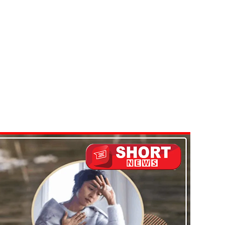
ாகும் - பிரதமர்!
ஜனாதிபதியிடம்!
ய கல்லூரியில் நிர்மாணிக்கப்பட்ட நவீன விஞ்ஞான ஆய்வகக்
விடயங்களை சமர்ப்பித்த பொலிஸார்!
ப்பு!
 நீர் வெட்டு!
து!