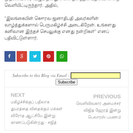
வெளியிட்டிருந்தார். அதில்,
கோட்டாப
"இலங்கையின் கௌரவ ஜனாதிபதி அவர்களின்
ய
வாழ்த்துக்களால் பெருமகிழ்ச்சி அடைகிறேன். உங்களது
ராஜபக்ச
கனிவான இந்தச் செயலுக்கு எனது நன்றிகள்" எனப்
பதிவிட்டுள்ளார்.
செப்டம்பர்
29ஆம்
தேதி
காணொ
Subscribe to this Blog via Email :
ளி மூலம்
சாட்சியம
NEXT
PREVIOUS
ளிக்க
மகிழ்ச்சிக்குப் பதிலாக
வெளிவிவகார அமைச்சர்
துயரத்தை விதைக்கும் மக்கள்
நீதிமன்றம்
விஜித ஹேரத் இன்று
விரோத ஆட்சியே இன்று
பெலாரஸ் பயணம்
உத்தரவு!
காணப்படுகின்றது - சஜித்
நேற்றைய