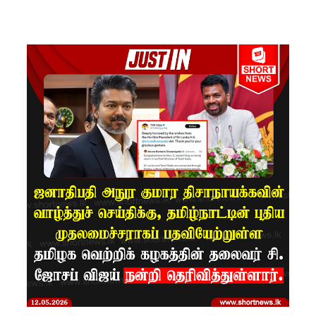
ம்பு
சிறைச்சா
லை
மோதல்:
சந்தேகநப
ர்கள் 62
ஆக
உயர்வு
நான்கு
மாவட்டங்
களுக்கு
மண்சரிவு
அபாய