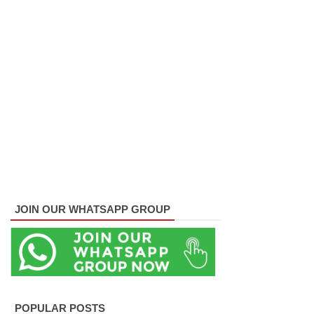
ட்ட
அறிவிப்பு!
சிறையின்
வாயிற்கத
வை
முற்றுகை
யிட்ட
பல்லன்சே
ன
JOIN OUR WHATSAPP GROUP
கைதிகள்!
பேராத
னைப்
பல்கலை
POPULAR POSTS