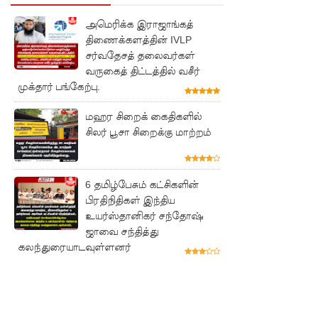
மாணவர்
அமெரிக்க இராஜாங்கத்
களுக்கா
திணைக்களத்தின் IVLP
சர்வதேசத் தலைவர்கள்
ன முக்கிய
வருகைத் திட்டத்தில் வசீர்
அறிவிப்பு
முக்தார் பங்கேற்பு.
பள்ளஞ்
மஹர சிறைக் கைதிகளில்
சேனை
சிலர் பூசா சிறைக்கு மாற்றம்
சிறையில்
பதற்றம்:
6 தமிழ்பேசும் கட்சிகளின்
பிரதிநிதிகள் இந்திய
கைதிகள்
உயர்ஸ்தானிகர் சந்தோஷ்
கூரையில்
ஜாவை சந்தித்து
கலந்துரையாடவுள்ளனர்
ஏறி
போராட்ட
ம்