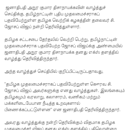
எச்சரிக்
ஜனாதிபதி அநுர குமார திசாநாயக்கவின் வாழ்த்துச்
கை!
செய்திக்கு, தமிழ்நாட்டின் புதிய முதலமைச்சராகப்
பதவியேற்றுள்ள தமிழக வெற்றிக் கழகத்தின் தலைவர் சி.
மட்டக்கள
ஜோசப் விஜய் நன்றி தெரிவித்துள்ளார்.
ப்பு
தமிழக சட்டசபை தேர்தலில் வெற்றி பெற்று, தமிழ்நாட்டின்
சிறைச்சா
முதலமைச்சராக பதவியேற்ற ஜோசப் விஜய்க்கு அண்மையில்
லையை
ஜனாதிபதி அநுர குமார திசாநாயக்க தனது எக்ஸ் தளத்தில்
வாழ்த்து தெரிவித்திருந்தார்.
சுற்றி
பலத்த
அந்த வாழ்த்துச் செய்தியில் குறிப்பிட்டிருப்பதாவது,
பாதுகாப்பு!
"தமிழக முதலமைச்சராகப் பதவியேற்றுள்ள கௌரவ சி.
லலித் -
ஜோசப் விஜய் அவர்களுக்கு எனது வாழ்த்துகள். இலங்கையும்
தமிழகமும் வரலாறு, கலாசாரம், வணிகம் மற்றும்
குகன்
மக்களிடையேயான நீடித்த உறவுகளால்
காணாமற்
பிணைக்கப்பட்டுள்ளன" என ஜனாதிபதி தெரிவித்திருந்தார்.
போன
அவரது வாழ்த்துக்கு நன்றி தெரிவிக்கும் விதமாக தமிழக
முதலமைச்சர் விஜய் தனது எக்ஸ் தளத்தில் பதிவொன்றை
வழக்கு