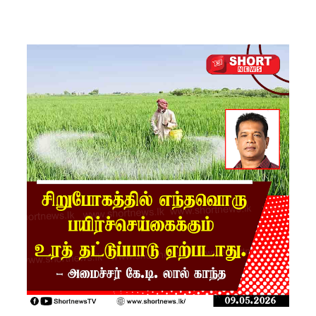
பங்களா
தேஷில்
மீண்டும்
பதற்றம்!
லாஃப்ஸ்
எரிவாயு
விலையிலு
ம்
மாற்றமில்
லை!
பாகுபாடற்
ற
சேவையே