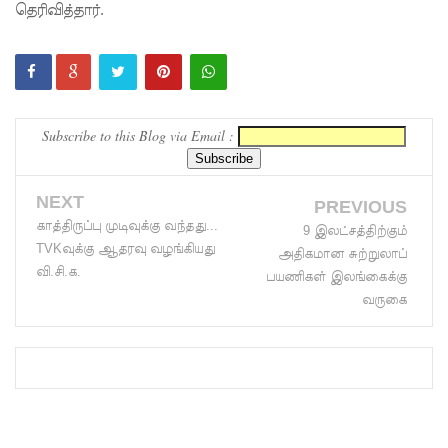
தெரிவித்தார்.
ஆய்வகக்
கட்டிடம்
திறப்பு!
சாகரவின்
Subscribe to this Blog via Email :
சர்ச்சை
கருத்து
NEXT
PREVIOUS
காத்திருப்பு முடிவுக்கு வந்தது...
தொடர்பில்
9 இலட்சத்திற்கும்
TVKவுக்கு ஆதரவு வழங்கியது
அதிகமான சுற்றுலாப்
நீதிமன்றி
வி.சி.க.
பயணிகள் இலங்கைக்கு
ல்
வருகை
விடயங்க
ளை
சமர்ப்பித்த
பொலிஸா