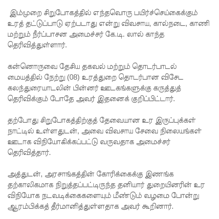
தரமான
இம்முறை சிறுபோகத்தில் எந்தவொரு பயிர்ச்செய்கைக்கும்
அறிவியலி
உரத் தட்டுப்பாடு ஏற்படாது என்று விவசாய, கால்நடை, காணி
மற்றும் நீர்ப்பாசன அமைச்சர் கே.டி. லால் காந்த
ன்
தெரிவித்துள்ளார்.
அடித்தள
கன்னொருவை தேசிய தகவல் மற்றும் தொடர்பாடல்
மாகும் -
மையத்தில் நேற்று (08) உரத்துறை தொடர்பான விசேட
பிரதமர்!
கலந்துரையாடலின் பின்னர் ஊடகங்களுக்கு கருத்துத்
தெரிவிக்கும் போதே அவர் இதனைக் குறிப்பிட்டார்.
நீர்கொழு
ம்பு சிறை
தற்போது சிறுபோகத்திற்குத் தேவையான உர இருப்புக்கள்
நாட்டில் உள்ளதுடன், அவை விவசாய சேவை நிலையங்கள்
வன்முறை
ஊடாக விநியோகிக்கப்பட்டு வருவதாக அமைச்சர்
தொடர்பா
தெரிவித்தார்.
ன
அத்துடன், அரசாங்கத்தின் கோரிக்கைக்கு இணங்க
அறிக்கை
தற்காலிகமாக நிறுத்தப்பட்டிருந்த தனியார் துறையினரின் உர
விநியோக நடவடிக்கைகளையும் மீண்டும் வழமை போன்று
ஜனாதிபதி
ஆரம்பிக்கத் தீர்மானித்துள்ளதாக அவர் கூறினார்.
யிடம்!