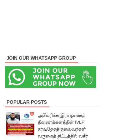
மணித்தி
யால நீர்
வெட்டு!
SLS
தரமற்ற
தலைக்கவ
JOIN OUR WHATSAPP GROUP
சங்கள்
விற்றவர்க
ளுக்கு
அபராதம்!
POPULAR POSTS
கொழும்பி
அமெரிக்க இராஜாங்கத்
ல்
திணைக்களத்தின் IVLP
சர்வதேசத் தலைவர்கள்
சட்டவி
வருகைத் திட்டத்தில் வசீர்