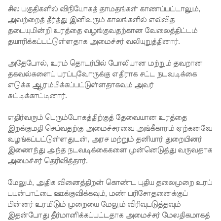
சில பகுதிகளில் விநியோகத் தாமதங்கள் காணப்பட்டாலும்,
கட்டார்
அவற்றைத் தீர்த்து இனிவரும் காலங்களில் எவ்வித
தடையுமின்றி உரத்தை வழங்குவதற்கான வேலைத்திட்டம்
சாரிட்டியி
தயாரிக்கப்பட்டுள்ளதாக அமைச்சர் வலியுறுத்தினார்.
னால்
அதேபோல், உரம் தொடர்பில் போலியான மற்றும் தவறான
களுத்து
தகவல்களைப் பரப்புவோருக்கு எதிராக சட்ட நடவடிக்கை
றை
எடுக்க ஆரம்பிக்கப்பட்டுள்ளதாகவும் அவர்
சுட்டிக்காட்டினார்.
முஸ்லிம்
மத்திய
எதிர்வரும் பெரும்போகத்திற்குத் தேவையான உரத்தை
இறக்குமதி செய்வதற்கு அமைச்சரவை அங்கீகாரம் ஏற்கனவே
கல்லூரியி
வழங்கப்பட்டுள்ளதுடன், அரச மற்றும் தனியார் துறையினர்
ல்
இணைந்து அந்த நடவடிக்கைகளை முன்னெடுத்து வருவதாக
அமைச்சர் தெரிவித்தார்.
நிர்மாணிக்
மேலும், அதிக வினைத்திறன் கொண்ட புதிய தலைமுறை உரப்
கப்பட்ட
பயன்பாட்டை ஊக்குவிக்கவும், மண் பரிசோதனைக்குப்
நவீன
பின்னர் உரமிடும் முறையை மேலும் விரிவுபடுத்தவும்
இதன்போது தீர்மானிக்கப்பட்டதாக அமைச்சர் மேலதிகமாகத்
விஞ்ஞான