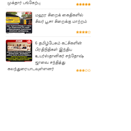
ரோத
முக்தார் பங்கேற்பு.
மருந்துக்
மஹர சிறைக் கைதிகளில்
சிலர் பூசா சிறைக்கு மாற்றம்
களஞ்சிய
ம்
முற்றுகை!
6 தமிழ்பேசும் கட்சிகளின்
பிரதிநிதிகள் இந்திய
ஓகஸ்ட்
உயர்ஸ்தானிகர் சந்தோஷ்
மாதத்திற்
ஜாவை சந்தித்து
கலந்துரையாடவுள்ளனர்
கான
லிட்ரோ
எரிவாயு
விலையில்
மாற்றமில்
லை!