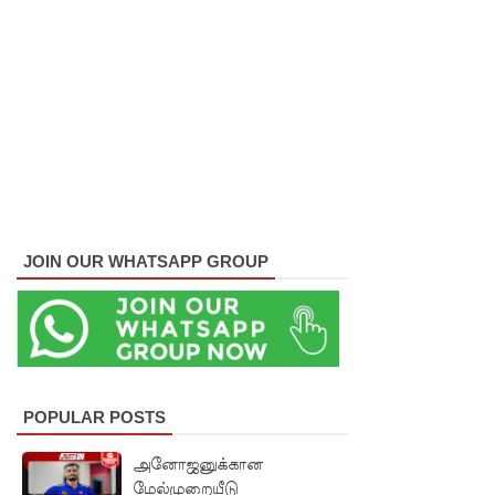
ஆய்வு!
சிறுவர்களி
ன்
கற்பனைக்
கு
சிறகூட்டு
ம்
JOIN OUR WHATSAPP GROUP
“இளஞ்சி
றகுகள்” –
சிமாரா
அலியின்
POPULAR POSTS
சிறுவர்
அனோஜனுக்கான
கதை நூல்
மேல்முறையீடு