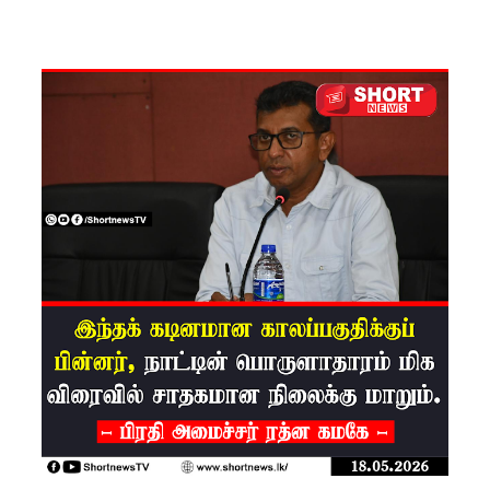
பிரேர
ணையைத்
தோற்கடித்
தாலும்
சிறைச்சா
லை
மோதல்
தொடர்கி
ன்றது! -
சஜித்
பிரேமதாச
குற்றச்சாட்
டு