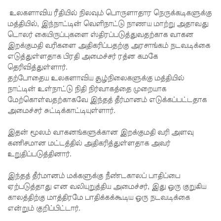
சிறை
உலகளாவிய ரீதியில் நிலவும் பொருளாதார நெருக்கடிகளுக்கு
மோதல்க
மத்தியில், இந்நாட்டின் வெளிநாட்டு நாணய மாற்று அதாவது
டொலர் கையிருப்புகளை ஸ்திரப்படுத்துவதற்காக வாகன
ளுக்கும்
இறக்குமதி வரிகளை அதிகரிப்பதற்கு அரசாங்கம் நடவடிக்கை
ராஜபக்ஷர்
எடுத்துள்ளதாக பிரதி அமைச்சர் ரத்ன கமகே
தெரிவித்துள்ளார்.
களுக்கும்
தற்போதைய உலகளாவிய சூழ்நிலைகளுக்கு மத்தியில்
தொடர்பா?
நாட்டின் உள்நாட்டு நிதி நிர்வாகத்தை முறையாக
மேற்கொள்வதற்காகவே இந்தத் தீர்மானம் எடுக்கப்பட்டதாக
" :
அமைச்சர் சுட்டிக்காட்டியுள்ளார்.
அரசாங்க
இதன் மூலம் வாகனங்களுக்கான இறக்குமதி வரி அளவு
த்தை
கணிசமான மட்டத்தில் அதிகரித்துள்ளதாக அவர்
சாடிய
உறுதிப்படுத்தினார்.
நாமல்!
இந்தத் தீர்மானம் மக்களுக்கு நீண்டகாலப் பாதிப்பை
தரக்
ஏற்படுத்தாது என வலியுறுத்திய அமைச்சர், இது ஒரு குறுகிய
காலத்திற்கு மாத்திரமே பாதிக்கக்கூடிய ஒரு நடவடிக்கை
குறைபாடு
என்றும் குறிப்பிட்டார்.
கள்