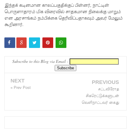
இந்தக் கடினமான காலப்பகுதிக்குப் பின்னர், நாட்டின்
காரணமா
பொருளாதாரம் மிக விரைவில் சாதகமான நிலைக்கு மாறும்
என அரசாங்கம் நம்பிக்கை தெரிவிப்பதாகவும் அவர் மேலும்
க சில
கூறினார்.
நாடுகளில்
புதிய
இலங்கை
கடவுச்சீட்
Subscribe to this Blog via Email :
டுகள்
நிராகரிப்பு
NEXT
PREVIOUS
« Prev Post
- முஜீப்
சட்டவிரோத
சிகரெட்டுக்களுடன்
எம்.பி.
வெளிநாட்டவர் கைது
தெற்கு
அதிவேக
நெடுஞ்சா