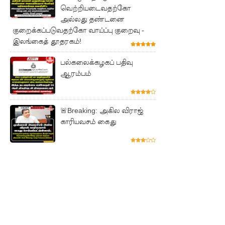
ஆகஸ்ட்
வெற்றியடைவதற்கோ
அல்லது தண்டனை
15
குறைக்கப்படுவதற்கோ வாய்ப்பு குறைவு -
வெளியீடு!
இலங்கைத் தூதரகம்!
மகசின்
பல்கலைக்கழகப் பதிவு
ஆரம்பம்
சிறைக்கு
ள்
போதைப்
🚨Breaking: அகில விராஜ்
காரியவசம் கைது
பொருள்
வீச
முயன்ற
இருவர்
கைது!
நாடு