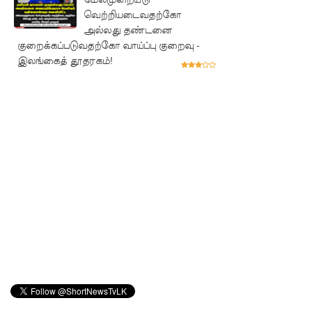
புலமைப்ப
வெற்றியடைவதற்கோ
அல்லது தண்டனை
ரிசில்
குறைக்கப்படுவதற்கோ வாய்ப்பு குறைவு -
பரீட்சை
இலங்கைத் தூதரகம்!
தொடர்பில்
முக்கிய
அறிவிப்பு!
நாடாளும
ன்ற
உறுப்பின
ர்களின்
சம்பளம்
உயர்த்தப்
படவில்