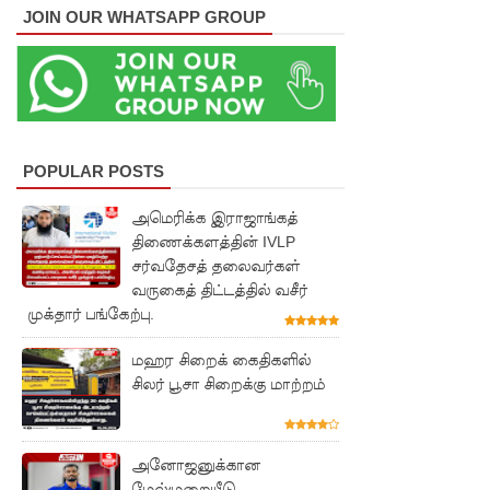
JOIN OUR WHATSAPP GROUP
குவைத் -
கொழும்பு
ஸ்ரீலங்கன்
வானூர்தி
சேவைக
POPULAR POSTS
ள் இன்று
அமெரிக்க இராஜாங்கத்
திணைக்களத்தின் IVLP
முதல்
சர்வதேசத் தலைவர்கள்
மீண்டும்
வருகைத் திட்டத்தில் வசீர்
முக்தார் பங்கேற்பு.
ஆரம்பம்!
நாளை
மஹர சிறைக் கைதிகளில்
சிலர் பூசா சிறைக்கு மாற்றம்
இடம்பெற
வுள்ள
அனோஜனுக்கான
தரம் 5
மேல்முறையீடு