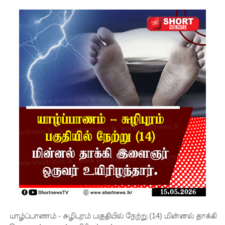
சிமாரா
அலியின்
சிறுவர்
கதை நூல்
ஆகஸ்ட்
15
வெளியீடு!
மகசின்
சிறைக்கு
ள்
போதைப்
பொருள்
வீச
யாழ்ப்பாணம் - சுழிபுரம் பகுதியில் நேற்று (14) மின்னல் தாக்கி