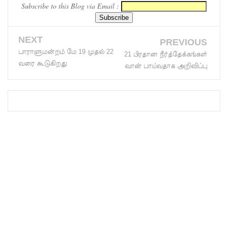
Subscribe to this Blog via Email :
வைத்து
இணைய
NEXT
PREVIOUS
வழிப் பண
பாராளுமன்றம் மே 19 முதல் 22
21 பிரதான நீர்த்தேக்கங்கள்
வரை கூடுகிறது
வான் பாய்வதாக அறிவிப்பு
மோசடி -
எச்சரிக்
கை!
குவைத் –
கொழும்பு
ஸ்ரீலங்கன்
விமான
சேவை
மீண்டும்
ஆரம்பம்!