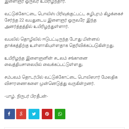
முயன்ற
இளைஞர் ஒருவர் உயிரிழந்தார்.
இருவர்
வட்டுக்கோட்டை பொலிஸ் பிரிவுக்குட்பட்ட சுழிபுரம் கிழக்கைச்
சேர்ந்த 22 வயதுடைய இளைஞர் ஒருவரே இந்த
கைது!
அனர்த்தத்தில் உயிரிழந்துள்ளார்.
நாடு
வயலில் தொழிலில் ஈடுபட்டிருந்த போது மின்னல்
தழுவிய
தாக்கத்திற்கு உள்ளாகியுள்ளதாக தெரிவிக்கப்படுகின்றது.
சோதனை
உயிரிழந்த இளைஞனின் சடலம் சங்கானை
களில்
வைத்தியசாலையில் வைக்கப்பட்டுள்ளது.
தரமற்ற
சம்பவம் தொடர்பில் வட்டுக்கோட்டை பொலிஸார் மேலதிக
தலைக்கவ
விசாரணைகளை முன்னெடுத்து வருகின்றனர்.
சங்கள் 431
-யாழ். நிருபர் பிரதீபன்-
பறிமுதல்!
இலங்கை
யர்களை
இலக்கு