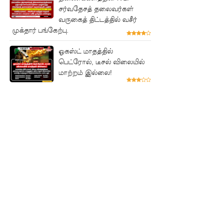
சர்வதேசத் தலைவர்கள்
முற்றுகை!
வருகைத் திட்டத்தில் வசீர்
முக்தார் பங்கேற்பு.
ஓகஸ்ட்
மாதத்திற்
ஓகஸ்ட் மாதத்தில்
பெட்ரோல், டீசல் விலையில்
கான
மாற்றம் இல்லை!
லிட்ரோ
எரிவாயு
விலையில்
மாற்றமில்
லை!
பயிற்சி
ஓட்டுநர் (
L பலகை)
வாகனங்க