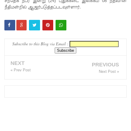
சந்தேக நபர் இன்று (24) புதுக்கடை இலக்கம் 08 நீதவான்
சாகரவின்
நீதிமன்றில் ஆஜர்படுத்தப்படவுள்ளார்.
சர்ச்சை
கருத்து
தொடர்பில்
Subscribe to this Blog via Email :
நீதிமன்றி
ல்
NEXT
விடயங்க
PREVIOUS
« Prev Post
Next Post »
ளை
சமர்ப்பித்த
பொலிஸா
ர்!
டெங்குவா
ல்