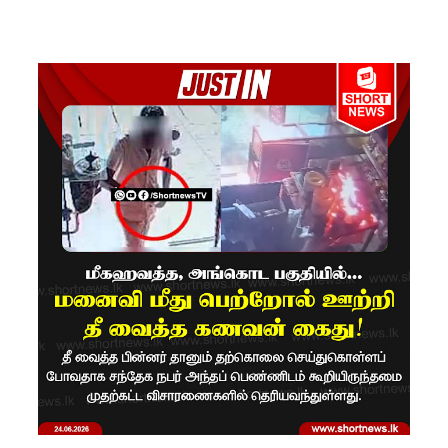
ரோத
சூதாட்ட
இணையத
ளங்களை
முடக்குமா
று
உத்தரவு!
பரீட்சைக்
காலத்தில்
இடர்கள்
ஏற்பட்டா
ல்
அறிவிக்க