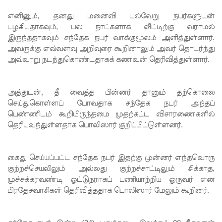
களுத்து
எனினும், தனது மனைவி பல்வேறு நபர்களுடன்
றை
பழகியதாகவும், பல நாட்களாக வீட்டிற்கு வராமல்
இருந்ததாகவும் சந்தேக நபர் வாக்குமூலம் அளித்துள்ளார்.
முஸ்லிம்
அவருக்கு எவ்வளவு அறிவுரை கூறினாலும் அவர் தொடர்ந்து
அவ்வாறு நடந்துகொண்டதாகக் கணவன் தெரிவித்துள்ளார்.
மத்திய
கல்லூரியி
அத்துடன், தீ வைத்த பின்னர் தானும் தற்கொலை
ல்
செய்துகொள்ளப் போவதாக சந்தேக நபர் அந்தப்
நிர்மாணிக்
பெண்ணிடம் கூறியிருந்தமை முதற்கட்ட விசாரணைகளில்
தெரியவந்துள்ளதாக பொலிஸார் குறிப்பிட்டுள்ளனர்.
கப்பட்ட
நவீன
கைது செய்யப்பட்ட சந்தேக நபர் இதற்கு முன்னர் எந்தவொரு
விஞ்ஞான
குற்றச்செயலிலும் அல்லது குற்றச்சாட்டிலும் சிக்காத,
ஆய்வகக்
முச்சக்கரவண்டி ஓட்டுநராகப் பணியாற்றிய ஒருவர் என
பிரதேசவாசிகள் தெரிவித்ததாக பொலிஸார் மேலும் கூறினர்.
கட்டிடம்
திறப்பு!