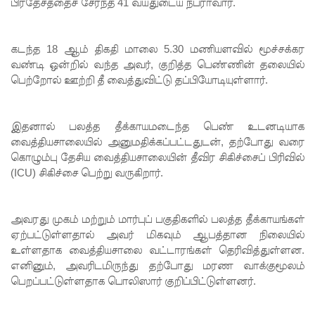
பிரதேசத்தைச் சேர்ந்த 41 வயதுடைய நபராவார்.
லாஃப்ஸ்
எரிவாயு
கடந்த 18 ஆம் திகதி மாலை 5.30 மணியளவில் மூச்சக்கர
வண்டி ஒன்றில் வந்த அவர், குறித்த பெண்ணின் தலையில்
விலையிலு
பெற்றோல் ஊற்றி தீ வைத்துவிட்டு தப்பியோடியுள்ளார்.
ம்
மாற்றமில்
இதனால் பலத்த தீக்காயமடைந்த பெண் உடனடியாக
லை!
வைத்தியசாலையில் அனுமதிக்கப்பட்டதுடன், தற்போது வரை
கொழும்பு தேசிய வைத்தியசாலையின் தீவிர சிகிச்சைப் பிரிவில்
பாகுபாடற்
(ICU) சிகிச்சை பெற்று வருகிறார்.
ற
சேவையே
அவரது முகம் மற்றும் மார்புப் பகுதிகளில் பலத்த தீக்காயங்கள்
ஏற்பட்டுள்ளதால் அவர் மிகவும் ஆபத்தான நிலையில்
தரமான
உள்ளதாக வைத்தியசாலை வட்டாரங்கள் தெரிவித்துள்ளன.
அறிவியலி
எனினும், அவரிடமிருந்து தற்போது மரண வாக்குமூலம்
பெறப்பட்டுள்ளதாக பொலிஸார் குறிப்பிட்டுள்ளனர்.
ன்
அடித்தள