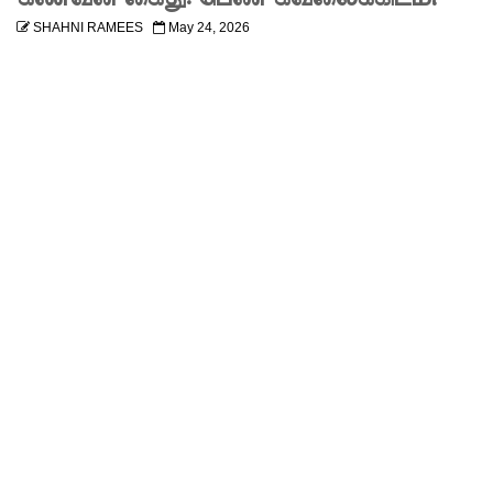
MP!
SHAHNI RAMEES
May 24, 2026
விலங்குக
ள், தேசிய
நீர்
வழங்கல்
வடிகால்
சபை
சட்டமூலங்
கள்
நிறைவேற்
றம்!
146
சட்டவி