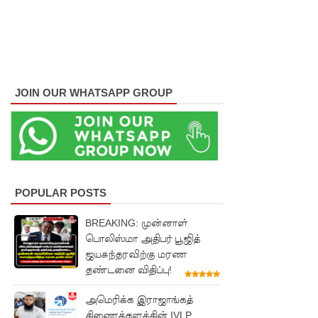
SLS
தரமற்ற
தலைக்கவ
சங்கள்
JOIN OUR WHATSAPP GROUP
விற்றவர்க
ளுக்கு
அபராதம்!
கொழும்பி
POPULAR POSTS
ல்
சட்டவி
BREAKING: முன்னாள்
பொலிஸ்மா அதிபர் பூஜித்
ரோத
ஜயசுந்தரவிற்கு மரண
மருந்துக்
தண்டனை விதிப்பு!
களஞ்சிய
அமெரிக்க இராஜாங்கத்
ம்
திணைக்களத்தின் IVLP