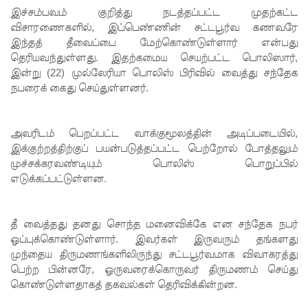
இச்சம்பவம் குறித்து நடத்தப்பட்ட முதற்கட்ட
மாகும் -
விசாரணைகளில், இப்பெண்ணின் சட்டபூர்வ கணவரே
பிரதமர்!
இந்தத் தீவைப்பை மேற்கொண்டுள்ளார் என்பது
தெரியவந்துள்ளது. இதற்கமைய செயற்பட்ட பொலிஸார்,
நீர்கொழு
இன்று (22) முல்லேரியா பொலிஸ் பிரிவில் வைத்து சந்தேக
ம்பு சிறை
நபரைக் கைது செய்துள்ளனர்.
வன்முறை
அவரிடம் பெறப்பட்ட வாக்குமூலத்தின் அடிப்படையில்,
தொடர்பா
இக்குற்றத்திற்குப் பயன்படுத்தப்பட்ட பெற்றோல் போத்தலும்
ன
முச்சக்கரவண்டியும் பொலிஸ் பொறுப்பில்
எடுக்கப்பட்டுள்ளன.
அறிக்கை
ஜனாதிபதி
தீ வைத்தது தனது சொந்த மனைவிக்கே என சந்தேக நபர்
யிடம்!
ஒப்புக்கொண்டுள்ளார். இவர்கள் இருவரும் தங்களது
கட்டார்
முந்தைய திருமணங்களிலிருந்து சட்டபூர்வமாக விவாகரத்து
பெற்ற பின்னரே, ஒருவரைக்கொருவர் திருமணம் செய்து
சாரிட்டியி
கொண்டுள்ளதாகத் தகவல்கள் தெரிவிக்கின்றன.
னால்