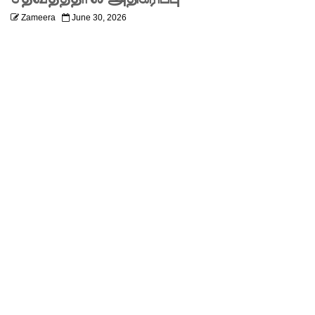
லும்
Zameera
June 30, 2026
விசேட
பாதுகாப்பு
நடவடிக்
கை!
இலங்கை
அணியின்
பலம்
துடுப்பாட்
டத்திலே
யே
உள்ளது!
நீர்கொழு