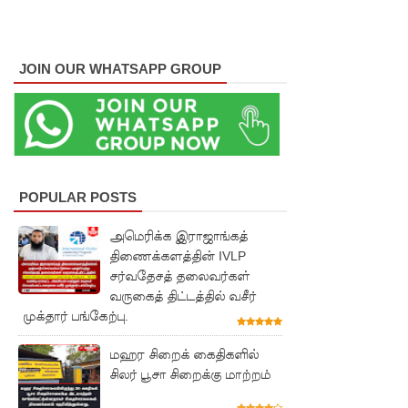
மாணவர்
களுக்கா
JOIN OUR WHATSAPP GROUP
ன முக்கிய
அறிவிப்பு
பள்ளஞ்
சேனை
POPULAR POSTS
சிறையில்
பதற்றம்:
அமெரிக்க இராஜாங்கத்
திணைக்களத்தின் IVLP
கைதிகள்
சர்வதேசத் தலைவர்கள்
கூரையில்
வருகைத் திட்டத்தில் வசீர்
முக்தார் பங்கேற்பு.
ஏறி
போராட்ட
மஹர சிறைக் கைதிகளில்
சிலர் பூசா சிறைக்கு மாற்றம்
ம்