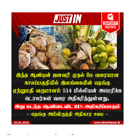
ம்பு
சிறைச்சா
லை
மோதல்:
சந்தேகநப
ர்கள் 62
ஆக
உயர்வு
நான்கு
மாவட்டங்
களுக்கு
மண்சரிவு
அபாய