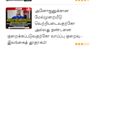
குருவிட்ட
அனோஜனுக்கான
சிறையின்
மேல்முறையீடு
பதற்றம்
வெற்றியடைவதற்கோ
அல்லது தண்டனை
கட்டுப்பாட்
குறைக்கப்படுவதற்கோ வாய்ப்பு குறைவு -
டுக்குள்
இலங்கைத் தூதரகம்!
வந்தது!
புதிய
மெகசின்
சிறைச்சா
லையில்
நேற்று
அமைதியி
ன்மை - 11