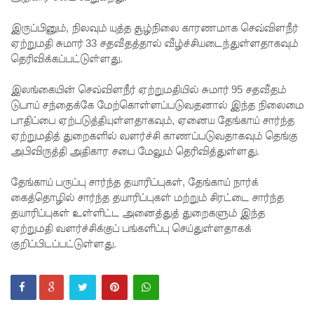
கோட்டாப
இருப்பினும், நிலவும் யுத்த சூழ்நிலை காரணமாக செவ்விளநீர்
ஏற்றுமதி சுமார் 33 சதவீதத்தால் வீழ்ச்சியடைந்துள்ளதாகவும்
ய
தெரிவிக்கப்பட்டுள்ளது.
ராஜபக்ச
இலங்கையின் செவ்விளநீர் ஏற்றுமதியில் சுமார் 95 சதவீதம்
செப்டம்பர்
டுபாய் சந்தைக்கே மேற்கொள்ளப்படுவதனால் இந்த நிலைமை
29ஆம்
பாதிப்பை ஏற்படுத்தியுள்ளதாகவும், ஏனைய தேங்காய் சார்ந்த
ஏற்றுமதித் துறைகளில் வளர்ச்சி காணப்படுவதாகவும் தெங்கு
தேதி
அபிவிருத்தி அதிகார சபை மேலும் தெரிவித்துள்ளது.
காணொ
தேங்காய் பருப்பு சார்ந்த தயாரிப்புகள், தேங்காய் நார்க்
ளி மூலம்
கைத்தொழில் சார்ந்த தயாரிப்புகள் மற்றும் சிரட்டை சார்ந்த
சாட்சியம
தயாரிப்புகள் உள்ளிட்ட அனைத்துத் துறைகளும் இந்த
ஏற்றுமதி வளர்ச்சிக்குப் பங்களிப்பு செய்துள்ளதாகக்
ளிக்க
குறிப்பிடப்பட்டுள்ளது.
நீதிமன்றம்
உத்தரவு!
நேற்றைய