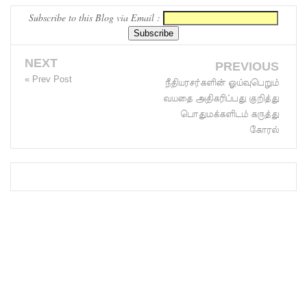
Subscribe to this Blog via Email :
மெகசின்
சிறை
NEXT
மோதலில்
PREVIOUS
« Prev Post
நீதியரசர்களின் ஓய்வுபெறும்
கைதி
வயதை அதிகரிப்பது குறித்து
ஒருவர்
பொதுமக்களிடம் கருத்து
கோரல்
பலி!
நாட்டில்
தொடரும்
சிறைக்கல
வரங்கள் -
முப்படையி
னருக்கு
விடுக்கப்ப