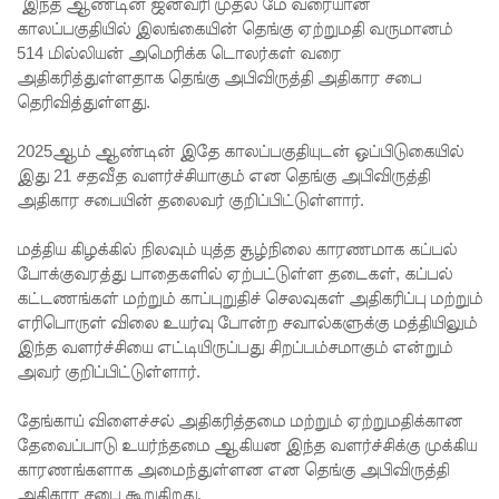
எச்சரிக்
இந்த ஆண்டின் ஜனவரி முதல் மே வரையான
காலப்பகுதியில் இலங்கையின் தெங்கு ஏற்றுமதி வருமானம்
கை!
514 மில்லியன் அமெரிக்க டொலர்கள் வரை
அதிகரித்துள்ளதாக தெங்கு அபிவிருத்தி அதிகார சபை
மட்டக்கள
தெரிவித்துள்ளது.
ப்பு
2025ஆம் ஆண்டின் இதே காலப்பகுதியுடன் ஒப்பிடுகையில்
சிறைச்சா
இது 21 சதவீத வளர்ச்சியாகும் என தெங்கு அபிவிருத்தி
லையை
அதிகார சபையின் தலைவர் குறிப்பிட்டுள்ளார்.
சுற்றி
மத்திய கிழக்கில் நிலவும் யுத்த சூழ்நிலை காரணமாக கப்பல்
பலத்த
போக்குவரத்து பாதைகளில் ஏற்பட்டுள்ள தடைகள், கப்பல்
கட்டணங்கள் மற்றும் காப்புறுதிச் செலவுகள் அதிகரிப்பு மற்றும்
பாதுகாப்பு!
எரிபொருள் விலை உயர்வு போன்ற சவால்களுக்கு மத்தியிலும்
லலித் -
இந்த வளர்ச்சியை எட்டியிருப்பது சிறப்பம்சமாகும் என்றும்
அவர் குறிப்பிட்டுள்ளார்.
குகன்
காணாமற்
தேங்காய் விளைச்சல் அதிகரித்தமை மற்றும் ஏற்றுமதிக்கான
தேவைப்பாடு உயர்ந்தமை ஆகியன இந்த வளர்ச்சிக்கு முக்கிய
போன
காரணங்களாக அமைந்துள்ளன என தெங்கு அபிவிருத்தி
அதிகார சபை கூறுகிறது.
வழக்கு