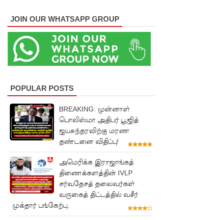
களுத்து
JOIN OUR WHATSAPP GROUP
றை
முஸ்லிம்
மத்திய
கல்லூரியி
POPULAR POSTS
ல்
BREAKING: முன்னாள்
நிர்மாணிக்
பொலிஸ்மா அதிபர் பூஜித்
கப்பட்ட
ஜயசுந்தரவிற்கு மரண
தண்டனை விதிப்பு!
நவீன
விஞ்ஞான
அமெரிக்க இராஜாங்கத்
திணைக்களத்தின் IVLP
ஆய்வகக்
சர்வதேசத் தலைவர்கள்
கட்டிடம்
வருகைத் திட்டத்தில் வசீர்
முக்தார் பங்கேற்பு.
திறப்பு!