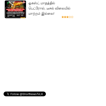
சாகரவின்
ஓகஸ்ட் மாதத்தில்
பெட்ரோல், டீசல் விலையில்
சர்ச்சை
மாற்றம் இல்லை!
கருத்து
தொடர்பில்
நீதிமன்றி
ல்
விடயங்க
ளை
சமர்ப்பித்த
பொலிஸா
ர்!
டெங்குவா
ல்