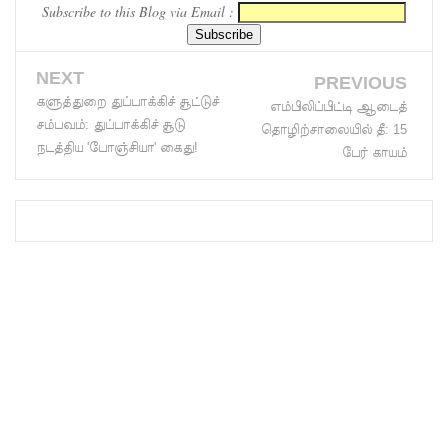
Subscribe to this Blog via Email :
லாஃப்ஸ்
எரிவாயு
NEXT
PREVIOUS
விலையிலு
களுத்துறை துப்பாக்கிச் சூட்டுச்
எம்பிலிப்பிட்டி ஆடைத்
சம்பவம்: துப்பாக்கிச் சூடு
தொழிற்சாலையில் தீ: 15
ம்
நடத்திய 'போஞ்சியா' கைது!
பேர் காயம்
மாற்றமில்
லை!
பாகுபாடற்
ற
சேவையே
தரமான
அறிவியலி
ன்
அடித்தள