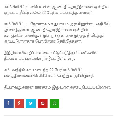
5
எம்பிலிபிட்டியவில் உள்ள ஆடைத் தொழிற்சாலை ஒன்றில்
தொலை
ஏற்பட்ட தீப்பரவலில் 22 பேர் காயமடைந்துள்ளனர்.
பேசி
எம்பிலிபிட்டிய நோனாகம சுதுபாலம அருகிலுள்ள பகுதியில்
இலக்கங்க
அமைந்துள்ள ஆடைத் தொழிற்சாலை ஒன்றின்
களஞ்சியசாலைக்குள் இன்று (3) காலை இந்தத் தீ விபத்து
ள்!
ஏற்பட்டுள்ளதாக பொலிஸார் தெரிவித்தனர்.
தாயகம்
இந்நிலையில் தீப்பரவலை கட்டுப்படுத்தும் பணிகளில்
திரும்புவத
தீயணைப்பு படையினர் ஈடுபட்டுள்ளனர்.
ற்கு ஷேக்
சம்பவத்தில் காயமடைந்த 22 பேர் எம்பிலிபிட்டிய
ஹசீனா
வைத்தியசாலையில் சிகிச்சைப் பெற்று வருகின்றனர்.
தயார்! -
தீப்பரவலுக்கான காரணம் இதுவரை கண்டறியப்படவில்லை.
பங்களா
தேஷில்
மீண்டும்
பதற்றம்!