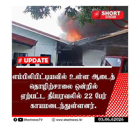
ரோத
சூதாட்ட
இணையத
ளங்களை
முடக்குமா
று
உத்தரவு!
பரீட்சைக்
காலத்தில்
இடர்கள்
ஏற்பட்டா
ல்
அறிவிக்க