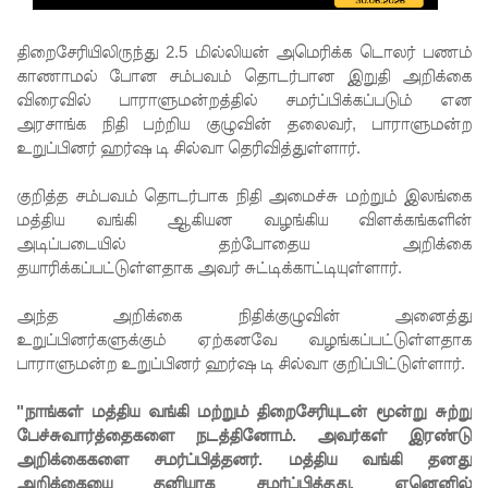
எச்சரிக்
கை!
திறைசேரியிலிருந்து 2.5 மில்லியன் அமெரிக்க
டொலர் பணம்
காணாமல் போன சம்பவம் தொடர்பான இறுதி அறிக்கை
மட்டக்கள
விரைவில் பாராளுமன்றத்தில் சமர்ப்பிக்கப்படும் என
ப்பு
அரசாங்க நிதி பற்றிய குழுவின் தலைவர், பாராளுமன்ற
உறுப்பினர் ஹர்ஷ டி சில்வா தெரிவித்துள்ளார்.
சிறைச்சா
லையை
குறித்த சம்பவம் தொடர்பாக நிதி அமைச்சு மற்றும் இலங்கை
மத்திய வங்கி ஆகியன வழங்கிய விளக்கங்களின்
சுற்றி
அடிப்படையில் தற்போதைய அறிக்கை
பலத்த
தயாரிக்கப்பட்டுள்ளதாக அவர் சுட்டிக்காட்டியுள்ளார்.
பாதுகாப்பு!
அந்த அறிக்கை நிதிக்குழுவின் அனைத்து
லலித் -
உறுப்பினர்களுக்கும் ஏற்கனவே வழங்கப்பட்டுள்ளதாக
பாராளுமன்ற உறுப்பினர் ஹர்ஷ டி சில்வா குறிப்பிட்டுள்ளார்.
குகன்
காணாமற்
"நாங்கள் மத்திய வங்கி மற்றும் திறைசேரியுடன் மூன்று சுற்று
பேச்சுவார்த்தைகளை நடத்தினோம். அவர்கள் இரண்டு
போன
அறிக்கைகளை சமர்ப்பித்தனர். மத்திய வங்கி தனது
அறிக்கையை தனியாக சமர்ப்பித்தது. ஏனெனில்
வழக்கு