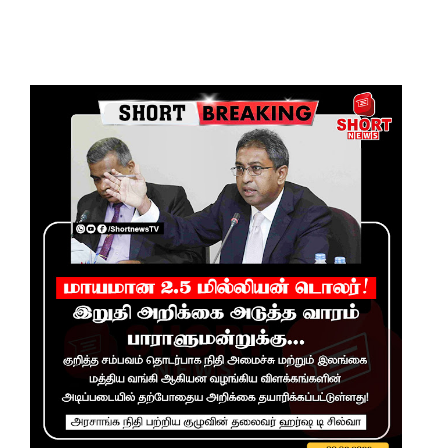
ம்பு
சிறைச்சா
லை
மோதல்:
சந்தேகநப
ர்கள் 62
ஆக
உயர்வு
நான்கு
மாவட்டங்
களுக்கு
மண்சரிவு
அபாய