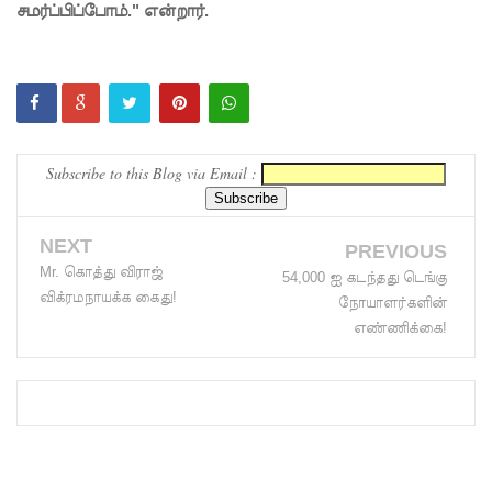
சமர்ப்பிப்போம்." என்றார்.
மெகசின்
சிறை
மோதலில்
கைதி
Subscribe to this Blog via Email :
ஒருவர்
பலி!
NEXT
PREVIOUS
நாட்டில்
Mr. கொத்து விராஜ்
54,000 ஐ கடந்தது டெங்கு
தொடரும்
விக்ரமநாயக்க கைது!
நோயாளர்களின்
சிறைக்கல
எண்ணிக்கை!
வரங்கள் -
முப்படையி
னருக்கு
விடுக்கப்ப