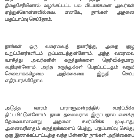
திறைசேரியினால் வழங்கப்பட்ட பல விடயங்களை அவர்கள்
கோட்டாப
ஏற்றுக்கொள்ளவில்லை. எனவே, நாங்கள் அதனை
பகுப்பாய்வு செய்தோம்.
ய
ராஜபக்ச
செப்டம்பர்
நாங்கள் ஒரு வரைவைத் தயாரித்து, அதை குழு
29ஆம்
உறுப்பினர்களிடம் ஒப்படைத்துள்ளோம். அந்த வரைவை
வாசித்து அவர்களின் கருத்துக்களை தெரிவிக்குமாறு
தேதி
கூறியுள்ளோம். அந்த கருத்துக்கள் பெறப்பட்டதும் வரும்
காணொ
செவ்வாய்க்கிழமை அறிக்கையை இறுதி செய்ய
எதிர்பார்க்கிறோம்.
ளி மூலம்
சாட்சியம
ளிக்க
அடுத்த வாரம் பாராளுமன்றத்தில் சமர்ப்பிக்க
திட்டமிட்டுள்ளோம். நான் தலைவராக இருப்பதால் எனக்கு
நீதிமன்றம்
தேவையானவாறு அதனை சமர்ப்பிக்க முடியாது,
உத்தரவு!
அனைவரினதும் கருத்துக்களைப் பெற்று, பகுப்பாய்வு செய்து,
ஒரு இணக்கப்பாட்டிற்கு வந்த பின்னரே நாங்கள் அறிக்கையை
நேற்றைய