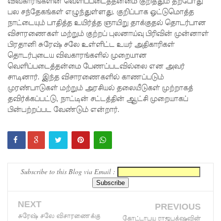
விவகாரங்களின் வெளிப்படைத்தன்மை குறித்தும் தற்போது
சிறைத்
பல சந்தேகங்கள் எழுந்துள்ளது. குறிப்பாக ஒட்டுமொத்த
நாட்டையும் பாதித்த உயிர்த்த ஞாயிறு தாக்குதல் தொடர்பான
தண்ட
விசாரணைகள் மற்றும் குற்றப் புலனாய்வு பிரிவின் முன்னாள்
னைக்கு
பிரதானி சுரேஷ் சலே உள்ளிட்ட உயர் அதிகாரிகள்
தொடர்புடைய விவகாரங்களில் முறையான
எதிரான
வெளிப்படைத்தன்மை பேணப்படவில்லை என அவர்
மேல்மு
சாடினார். இந்த விசாரணைகளில் காணப்படும்
முரண்பாடுகள் மற்றும் அரசியல் தலையீடுகள் முற்றாகத்
றையீட்டு
தவிர்க்கப்பட்டு, நாட்டின் சட்டத்தின் ஆட்சி முறையாகப்
பின்பற்றப்பட வேண்டும் என்றார்.
விசார
ணை
செப்டம்பர்
23 வரை
Subscribe to this Blog via Email :
ஒத்திவைப்
பு!
NEXT
PREVIOUS
சுகாதார
சுரேஷ் சலே விசாரணைக்கு
கோட்டாபய ராஜபக்‌ஷவின்