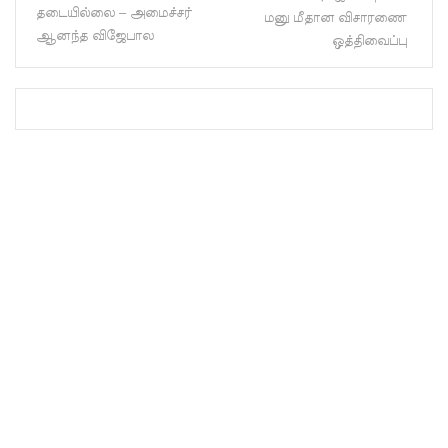
உதவியா
தடையில்லை – அமைச்சர்
மனு மீதான விசாரணை
ஆனந்த விஜேபால
ஒத்திவைப்பு
ளர்
நியமனங்க
ளில்
சுகாதார
தொண்டர்
களையும்
உள்வாங்க
வும் -
உதுமா
லெப்பை
MP!
விலங்குக