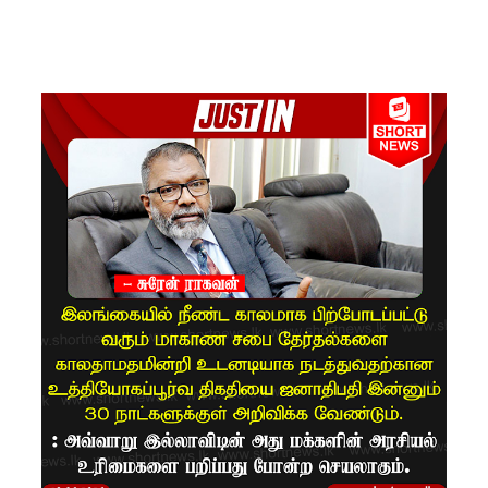
சிறையின்
பதற்றம்
கட்டுப்பாட்
டுக்குள்
வந்தது!
புதிய
மெகசின்
சிறைச்சா
லையில்
நேற்று
அமைதியி
ன்மை - 11
பேர்