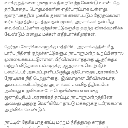
வாக்குறுதிகளை முறையாக நிறைவேற்ற வேண்டும் என்பதே
திட்டம் -
தற்போதைய பொதுமக்களின் எதிர்பார்ப்பாக உள்ளது.
ஜனநாயகத்தின் முக்கிய தூணாக காணப்படும் தேர்தல்களை
அமைச்சர்
உரிய நேரத்தில் நடத்துவதன் மூலம், அரசாங்கம் தன் மீது
நளிந்த
வைக்கப்பட்டுள்ள குற்றச்சாட்டுகளுக்கு தகுந்த விளக்கமளிக்க
வேண்டும் என்றும் மக்கள் எதிர்பார்க்கிறார்கள்.
ஜயதிஸ்ஸ!
முழுமை
தேர்தல் கோரிக்கைகளுக்கு மத்தியில், அரசாங்கத்தின் மீது
பாரிய நிதிசார் குற்றச்சாட்டுகளும் நாடாளுமன்ற உறுப்பினரால்
யான
முன்வைக்கப்பட்டுள்ளன. பிரிவினைவாதத்தை ஆதரிக்கும்
கட்டுப்பாட்
மற்றும் விடுதலை புலிகளுக்கு ஆதரவாக செயற்படும்
புலம்பெயர் அமைப்புகளிடமிருந்து தற்போதைய அரசாங்கம்
டுக்குள்
நேரடியாக நிதி பெற்றுள்ளது. இவ்வாறான பிரிவினைவாத
அமைப்புகளிடமிருந்து அரசாங்கம் எவ்வித நிதியையோ
வந்த
அல்லது உதவிகளையோ பெறவில்லை என்பதை
மெகசின்
ஜனாதிபதியும் அரசாங்கத் தரப்பும் நாடாளுமன்றத்திலோ
அல்லது அதற்கு வெளியிலோ நாட்டு மக்களுக்கு பகிரங்கமாக
சிறை!
அறிவிக்க வேண்டும்.
ஹிருணி
நாட்டின் தேசிய பாதுகாப்பு மற்றும் நீதித்துறை சார்ந்த
காவின்