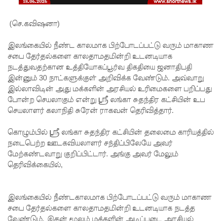
காயம்!
குருவிட்ட
(செ.கவிஷனா)
சிறை
இலங்கையில் நீண்ட காலமாக பிற்போடப்பட்டு வரும் மாகாண
மோதலில்
சபை தேர்தல்களை காலதாமதமின்றி உடனடியாக
நடத்துவதற்கான உத்தியோகப்பூர்வ திகதியை ஜனாதிபதி
இருவர்
இன்னும் 30 நாட்களுக்குள் அறிவிக்க வேண்டும். அவ்வாறு
பலி!
இல்லாவிடின் அது மக்களின் அரசியல் உரிமைகளை பறிப்பது
போன்ற செயலாகும் என்று ஸ்ரீ லங்கா சுதந்திர கட்சியின் உப
குருவிட்ட
செயலாளர் கலாநிதி சுரேன் ராகவன் தெரிவித்தார்.
சிறைச்சா
கொழும்பில் ஸ்ரீ லங்கா சுதந்திர கட்சியின் தலைமை காரியத்தில்
லையில்
நடைபெற்ற ஊடகவியலாளர் சந்திப்பிலேயே அவர்
அமைதியி
மேற்கண்டவாறு குறிப்பிட்டார். அங்கு அவர் மேலும்
தெரிவிக்கையில்,
ன்மை!
மீனவர்க
இலங்கையில் நீண்டகாலமாக பிற்போடப்பட்டு வரும் மாகாண
ள்
சபை தேர்தல்களை காலதாமதமின்றி உடனடியாக நடத்த
வேண்டும். இதன் மூலம் மக்களின் அடிப்படை அரசியல்
விடுதலை