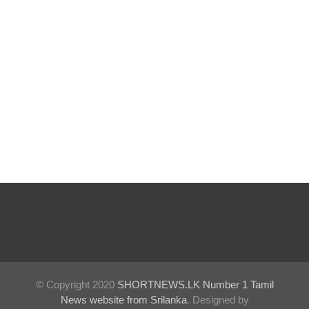
நீர்கொழு
ம்பு சிறை
வன்முறை
தொடர்பா
ன
அறிக்கை
ஜனாதிபதி
யிடம்!
நாட்டில்
தொடரும்
சிறைக்கல
வரங்கள் -
© Copyright 2020
SHORTNEWS.LK Number 1 Tamil
முப்படையி
News website from Srilanka
. Designed by