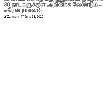
களுக்கா
30 நாட்களுக்குள் அறிவிக்க வேண்டும் –
சுரேன் ராகவன்
ன முக்கிய
Zameera
June 18, 2026
அறிவிப்பு
பள்ளஞ்
சேனை
சிறையில்
பதற்றம்:
கைதிகள்
கூரையில்
ஏறி
போராட்ட
ம்
குருவிட்ட