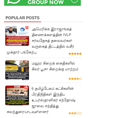
இணையத
ளங்களை
POPULAR POSTS
முடக்குமா
று
அமெரிக்க இராஜாங்கத்
திணைக்களத்தின் IVLP
உத்தரவு!
சர்வதேசத் தலைவர்கள்
பரீட்சைக்
வருகைத் திட்டத்தில் வசீர்
முக்தார் பங்கேற்பு.
காலத்தில்
இடர்கள்
மஹர சிறைக் கைதிகளில்
சிலர் பூசா சிறைக்கு மாற்றம்
ஏற்பட்டா
ல்
6 தமிழ்பேசும் கட்சிகளின்
அறிவிக்க
பிரதிநிதிகள் இந்திய
5
உயர்ஸ்தானிகர் சந்தோஷ்
ஜாவை சந்தித்து
தொலை
கலந்துரையாடவுள்ளனர்
பேசி