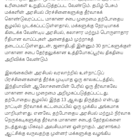
உரிமைகள் உறுதிப்படுத்தப்பட வேண்டும். தமிழ் பேசும்
கோரி
மக்களின் அரசியல் பிரச்சினைகளுக்கு தீர்வாகக்
கொண்டுவரப்பட்ட மாகாண சபை முறைமை தற்போதைய
ஜெய்சங்க
சூழலில் முடக்கப்பட்டுள்ளதால், மக்களுக்கு நேரடியாகக்
ருக்கு
கிடைக்க வேண்டிய அரசியல், கலாசார மற்றும் பொருளாதார
ரீதியான வாய்ப்புகள் அனைத்தும் முற்றாகத்
விஜய்
தடைப்பட்டுள்ளதுடன், ஜனாதிபதி இன்னும் 30 நாட்களுக்குள்
கடிதம்!
மாகாண சபை தேர்தலுக்கான உத்தியோகப்பூர்வ திகதியை
அறிவிக்க வேண்டும்
இரு
ஆண்டுக
இலங்கையின் அரசியல் வரலாற்றில் உள்நாட்டுப்
பிரச்சினைகளைத் தீர்க்க முடியாத ஒரு காலகட்டத்தில்,
ள் இலக்கு
இந்தியாவின் ஆலோசனையின் பேரில் ஒரு தீர்வாகவே
நிர்ணயிக்
மாகாண சபை முறைமை அறிமுகப்படுத்தப்பட்டது.
தற்போதைய சூழலில் இந்த 13 ஆவது திருத்தம் என்பது
கப்பட்ட
நாட்டின் நிர்வாகக் கட்டமைப்பில் ஒரு முக்கிய அங்கமாக
மாறியுள்ளது. எனவே, தற்போதைய அரசியல் மற்றும் நிர்வாக
டெங்கு
நெருக்கடிகளுக்கு தீர்வாக மாகாண சபைத் தேர்தல்களை
ஒழிப்பு
நடத்துவது மிகவும் அவசியமான ஒன்றாகும். அரசாங்கம்
ஆட்சிக்கு வருவதற்கு முன்னர் மக்களுக்கு வழங்கிய
வேலைத்