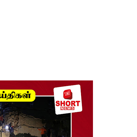
ுகை!
ாற்றமில்லை!
நெடுஞ்சாலையில் செல்ல தடை!
ட்டுமே உள்நாட்டு உற்பத்தி - வசந்த சமரசிங்க!
பாதுகாப்பாக மீட்பு
ுறையீட்டு விசாரணை செப்டம்பர் 23 வரை ஒத்திவைப்பு!
டர்களையும் உள்வாங்கவும் - உதுமா லெப்பை MP!
டமூலங்கள் நிறைவேற்றம்!