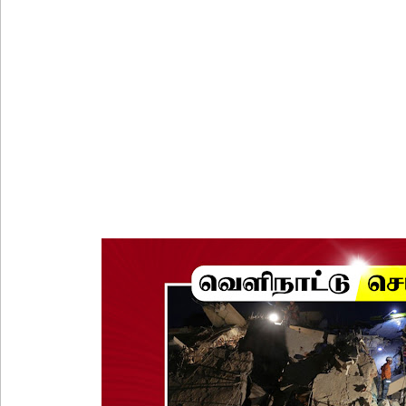
கொழும்பில் சட்டவிரோத மருந்துக் களஞ்சியம் முற்ற
ஓகஸ்ட் மாதத்திற்கான லிட்ரோ எரிவாயு விலையில் ம
பயிற்சி ஓட்டுநர் ( L பலகை) வாகனங்கள் அதிவேக 
இலங்கையின் பெரிய வெங்காயத் தேவையில் 10 வீதம் ம
நெடுந்தீவு கடற்பரப்பில் சிக்கிய 11 இந்திய மீனவர்கள் 
ஊழல் தடுப்பு சட்டமூலத்தில் மீண்டும் திருத்தம்!
ஹிருணிகாவின் சிறைத் தண்டனைக்கு எதிரான மேல்ம
சுகாதார உதவியாளர் நியமனங்களில் சுகாதார தொண்
விலங்குகள், தேசிய நீர் வழங்கல் வடிகால் சபை சட்