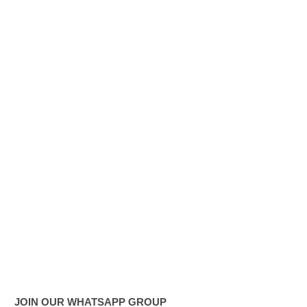
எரிபொரு
ள் விலை
உயர்வுக்கு
எதிராக
போராட்ட
ம்!
டெங்கு
மரணங்க
ளின்
எண்ணிக்
கை 64
ஆக
அதிகரிப்பு!
JOIN OUR WHATSAPP GROUP