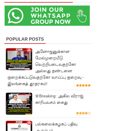
குவைத் -
கொழும்பு
ஸ்ரீலங்கன்
வானூர்தி
POPULAR POSTS
சேவைக
அனோஜனுக்கான
ள் இன்று
மேல்முறையீடு
வெற்றியடைவதற்கோ
முதல்
அல்லது தண்டனை
மீண்டும்
குறைக்கப்படுவதற்கோ வாய்ப்பு குறைவு -
இலங்கைத் தூதரகம்!
ஆரம்பம்!
நாளை
🚨Breaking: அகில விராஜ்
காரியவசம் கைது
இடம்பெற
வுள்ள
பல்கலைக்கழகப் பதிவு
தரம் 5
ஆரம்பம்