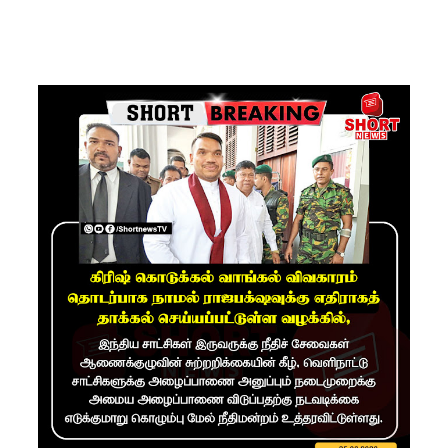
சிமாரா
அலியின்
சிறுவர்
கதை நூல்
ஆகஸ்ட்
15
வெளியீடு!
மகசின்
சிறைக்கு
ள்
போதைப்
பொருள்
வீச