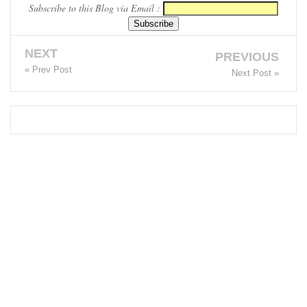
Subscribe to this Blog via Email :
வைத்து
இணைய
NEXT
PREVIOUS
வழிப் பண
« Prev Post
Next Post »
மோசடி -
எச்சரிக்
கை!
குவைத் –
கொழும்பு
ஸ்ரீலங்கன்
விமான
சேவை
மீண்டும்
ஆரம்பம்!