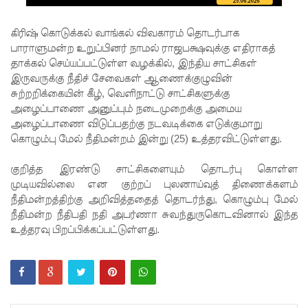
முயன்ற
இருவர்
கிரிஷ் கொடுக்கல் வாங்கல் விவகாரம் தொடர்பாக
பாராளுமன்ற உறுப்பினர் நாமல் ராஜபக்ஷவுக்கு எதிராகத்
கைது!
தாக்கல் செய்யப்பட்டுள்ள வழக்கில், இந்திய சாட்சிகள்
நாடு
இருவருக்கு நீதிச் சேவைகள் ஆணைக்குழுவின்
சுற்றறிக்கையின் கீழ், வெளிநாட்டு சாட்சிகளுக்கு
தழுவிய
அழைப்பாணை அனுப்பும் நடைமுறைக்கு அமைய
சோதனை
அழைப்பாணை விடுப்பதற்கு நடவடிக்கை எடுக்குமாறு
கொழும்பு மேல் நீதிமன்றம் இன்று (25) உத்தரவிட்டுள்ளது.
களில்
தரமற்ற
குறித்த இரண்டு சாட்சிகளையும் தொடர்பு கொள்ள
முடியவில்லை என குற்றப் புலனாய்வுத் திணைக்களம்
தலைக்கவ
நீதிமன்றத்திற்கு அறிவித்ததைத் தொடர்ந்து, கொழும்பு மேல்
சங்கள் 431
நீதிமன்ற நீதிபதி நதி அபர்ணா சுவந்துருகொடவினால் இந்த
உத்தரவு பிறப்பிக்கப்பட்டுள்ளது.
பறிமுதல்!
இலங்கை
யர்களை
இலக்கு