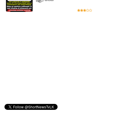
புலமைப்ப
ரிசில்
பரீட்சை
தொடர்பில்
முக்கிய
அறிவிப்பு!
நாடாளும
ன்ற
உறுப்பின
ர்களின்
சம்பளம்
உயர்த்தப்
படவில்