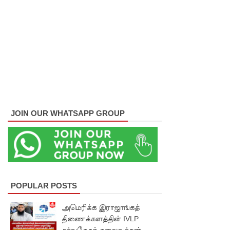
மெகசின்
சிறை
மோதலில்
கைதி
ஒருவர்
பலி!
JOIN OUR WHATSAPP GROUP
நாட்டில்
தொடரும்
சிறைக்கல
வரங்கள் -
POPULAR POSTS
முப்படையி
னருக்கு
அமெரிக்க இராஜாங்கத்
திணைக்களத்தின் IVLP
விடுக்கப்ப
சர்வதேசத் தலைவர்கள்