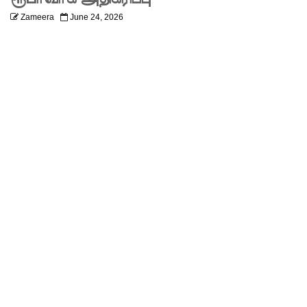
லும்
Zameera
June 24, 2026
விசேட
பாதுகாப்பு
நடவடிக்
கை!
இலங்கை
அணியின்
பலம்
துடுப்பாட்
டத்திலே
யே
உள்ளது!
நீர்கொழு