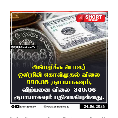
ம்பு
சிறைச்சா
லை
மோதல்:
சந்தேகநப
ர்கள் 62
ஆக
உயர்வு
நான்கு
மாவட்டங்
களுக்கு
மண்சரிவு
அபாய