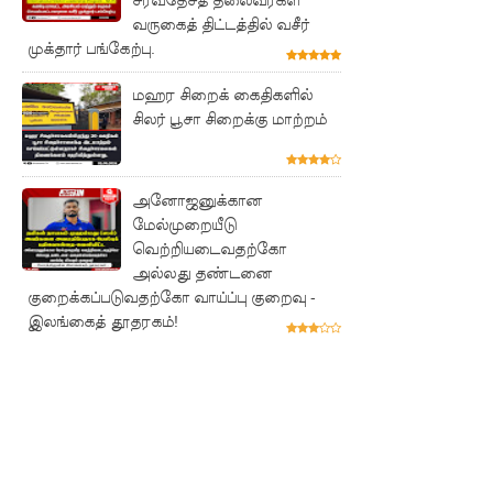
ட்ட
வருகைத் திட்டத்தில் வசீர்
முக்தார் பங்கேற்பு.
அறிவிப்பு!
மஹர சிறைக் கைதிகளில்
சிறையின்
சிலர் பூசா சிறைக்கு மாற்றம்
வாயிற்கத
வை
அனோஜனுக்கான
முற்றுகை
மேல்முறையீடு
யிட்ட
வெற்றியடைவதற்கோ
அல்லது தண்டனை
பல்லன்சே
குறைக்கப்படுவதற்கோ வாய்ப்பு குறைவு -
ன
இலங்கைத் தூதரகம்!
கைதிகள்!
பேராத
னைப்
பல்கலை