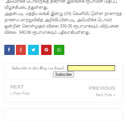
எச்சரிக்
அமெரிக்க டொலருக்கு நிகரான இலங்கை ரூபாயின் மதிப்பு
வீழ்ச்சியடைந்துள்ளது.
கை!
அதன்படி, மத்திய வங்கி இன்று (24) வெளியிட்டுள்ள நாளாந்த
நாணய மாற்றுவிகித அறிவிப்பின்படி, அமெரிக்க டொலர்
மட்டக்கள
ஒன்றின் கொள்முதல் விலை 330.35 ரூபாயாகவும், விற்பனை
ப்பு
விலை 340.06 ரூபாயாகவும் பதிவாகியுள்ளது.
சிறைச்சா
லையை
சுற்றி
Subscribe to this Blog via Email :
பலத்த
பாதுகாப்பு!
NEXT
லலித் -
PREVIOUS
« Prev Post
Next Post »
குகன்
காணாமற்
போன
வழக்கு