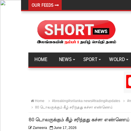
OUR FEEDS
வர்த்தமானியில் வெளியானது 22வது அரசியலமைப்புத் 
யாழ்.சிறைச்சாலையிலும் விசேட பாதுகாப்பு நடவடிக்
இலங்கை அணியின் பலம் துடுப்பாட்டத்திலேயே உள்
நீர்கொழும்பு சிறைச்சாலை மோதல்: சந்தேகநபர்கள்
நான்கு மாவட்டங்களுக்கு மண்சரிவு அபாய எச்சரிக்
HOME
NEWS
SPORT
WOLRD
மட்டக்களப்பு சிறைச்சாலையை சுற்றி பலத்த பாதுகாப்ப
லலித் - குகன் காணாமற்போன வழக்கு கோட்டாபய ரா
நீதிமன்றம் உத்தரவு!
நேற்றைய மெகசின் சிறை மோதலில் கைதி ஒருவர் பல
Home
#breaking#srilanka news#trading#updates
#n
நாட்டில் தொடரும் சிறைக்கலவரங்கள் - முப்படையினருக
80 டொலருக்கும் கீழ் சரிந்தது கச்சா எண்ணெய்
சிறையின் வாயிற்கதவை முற்றுகையிட்ட பல்லன்சேன
80 டொலருக்கும் கீழ் சரிந்தது கச்சா எண்ணெய்
பேராதனைப் பல்கலை மாணவர்களுக்கான முக்கிய அற
Zameera
June 17, 2026