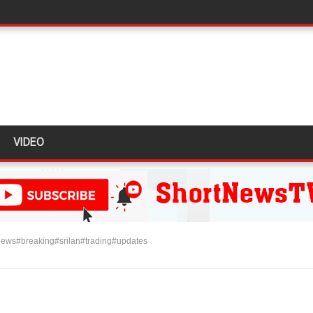
திருத்தச் சட்டமூலம்!
கை!
ளது!
 62 ஆக உயர்வு
கை!
VIDEO
ு!
ஜபக்ச செப்டம்பர் 29ஆம் தேதி காணொளி மூலம் சாட்சியமளிக்க
ி!
ews#breaking#srilan#trading#updates
்கு விடுக்கப்பட்ட அறிவிப்பு!
 கைதிகள்!
ிவிப்பு