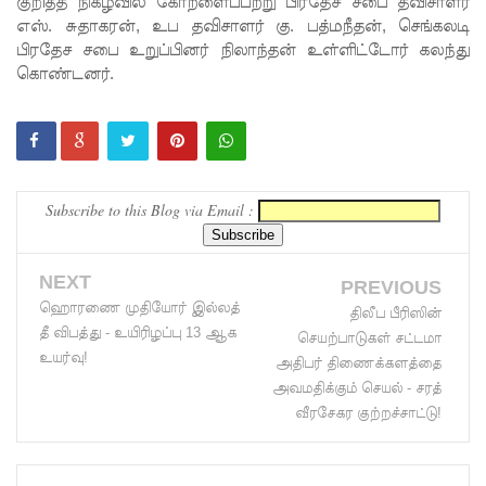
குறித்த நிகழ்வில் கோறளைப்பற்று பிரதேச சபை தவிசாளர்
எஸ். சுதாகரன், உப தவிசாளர் கு. பத்மநீதன், செங்கலடி
வினாத்தா
பிரதேச சபை உறுப்பினர் நிலாந்தன் உள்ளிட்டோர் கலந்து
ள் - நீதி
கொண்டனர்.
கோருகிற
து
இலங்கை
Subscribe to this Blog via Email :
ஆசிரியர்
சங்கம்!
NEXT
ஒக்டோபர்,
PREVIOUS
ஹொரணை முதியோர் இல்லத்
திலீப பீரிஸின்
நவம்பரில்
தீ விபத்து - உயிரிழப்பு 13 ஆக
செயற்பாடுகள் சட்டமா
உயர்வு!
பலத்தம
அதிபர் திணைக்களத்தை
அவமதிக்கும் செயல் - சரத்
ழைக்கு
வீரசேகர குற்றச்சாட்டு!
வாய்ப்பு -
எல்