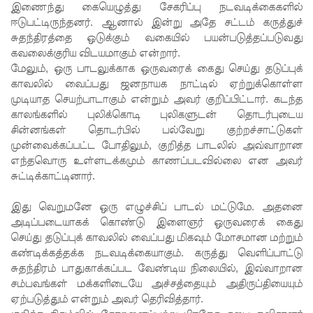
இணைந்து கையெழுத்து சேகரிப்பு நடவடிக்கைகளில்
89,639
ஈடுபட்டிருந்தனர். ஆனால் இன்று அதே சட்டம் கருத்துச்
சுதந்திரத்தை ஒடுக்கும் வகையில் பயன்படுத்தப்படுவது
பேர்
கவலைக்குரிய விடயமாகும் என்றார்.
மேலும், ஒரு பாடலுக்காக ஒருவரைக் கைது செய்து தடுப்புக்
பாதிப்பு,
காவலில் வைப்பது ஜனநாயக நாட்டில் ஏற்றுக்கொள்ள
உயிரிழப்பு
முடியாத செயற்பாடாகும் என்றும் அவர் குறிப்பிட்டார். கடந்த
காலங்களில் புலிக்கொடி புலிகளுடன் தொடர்புடைய
கள் 65
சின்னங்கள் தொடர்பில் பல்வேறு குற்றச்சாட்டுகள்
ஆக
முன்வைக்கப்பட்ட போதிலும், குறித்த பாடலில் அவ்வாறான
எந்தவொரு உள்ளடக்கமும் காணப்படவில்லை என அவர்
அதிகரிப்பு!
சுட்டிக்காட்டினார்.
கேகாலை
இது வெறுமனே ஒரு எழுச்சிப் பாடல் மட்டுமே. அதனை
யில்
அடிப்படையாகக் கொண்டு இளைஞர் ஒருவரைக் கைது
தாமதமா
செய்து தடுப்புக் காவலில் வைப்பது மிகவும் மோசமான மற்றும்
கண்டிக்கத்தக்க நடவடிக்கையாகும். கருத்து வெளிப்பாட்டு
ன தரம் 5
சுதந்திரம் பாதுகாக்கப்பட வேண்டிய நிலையில், இவ்வாறான
புலமைப்ப
சம்பவங்கள் மக்களிடையே அச்சத்தையும் அதிருப்தியையும்
ஏற்படுத்தும் என்றும் அவர் தெரிவித்தார்.
ரிசில்