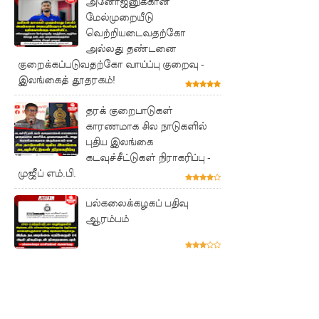
அனோஜனுக்கான
கு
மேல்முறையீடு
எதிர்க்கட்
வெற்றியடைவதற்கோ
அல்லது தண்டனை
சித்
குறைக்கப்படுவதற்கோ வாய்ப்பு குறைவு -
தலைவரி
இலங்கைத் தூதரகம்!
ன்
தரக் குறைபாடுகள்
காரணமாக சில நாடுகளில்
வாக்குறுதி!
புதிய இலங்கை
புலமை
கடவுச்சீட்டுகள் நிராகரிப்பு -
முஜீப் எம்.பி.
பரிசில்
பரீட்சை
பல்கலைக்கழகப் பதிவு
ஆரம்பம்
பெறுபவர்
கள் ஒரு
மாத
காலத்திற்