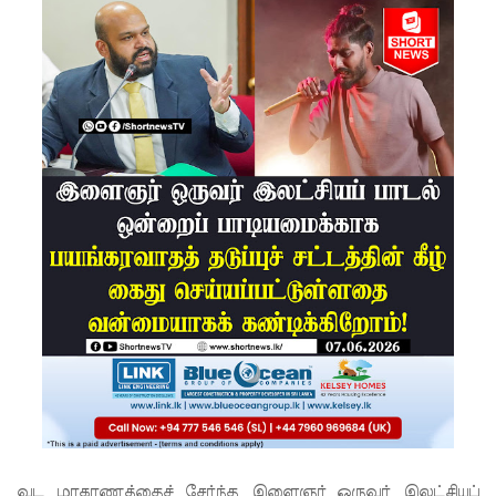
ரஞ்சித்!
இஷாரா
செவ்வந்தி
க்கு
மீண்டும்
விளக்கம
றியல்!
நீதிபதிகளி
ன் ஓய்வு
வயது
விவகாரம்
- பிரதி
சபாநாயகர்
வட மாகாணத்தைச் சேர்ந்த இளைஞர் ஒருவர் இலட்சியப்