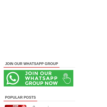
குடியேறு
வோர்
உள்ளூரா
ட்சி
மன்றத்
தேர்தலில்
வாக்களிக்
க முடியாது
JOIN OUR WHATSAPP GROUP
- எஸ்.எம்.
மரிக்கார்!
வடக்கு -
கிழக்கு
POPULAR POSTS
மக்களுக்