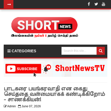
அரசாங்க
த்தை
கடுமையா
க சாடிய
நாமல்!
CATEGORIES
சாகரவுக்
கு பிணை!
ரத்மலா
னே
பாடகரை பயங்கரவாதி என கைது
சைமா
செய்ததை வன்மையாகக் கண்டிக்கிறோம்
உட்பட
- சாணக்கியன்!
மூவர்
Admin
June 07, 2026