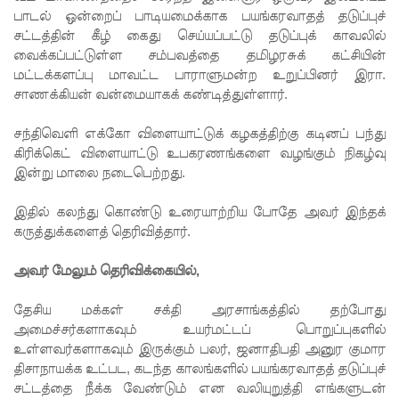
தகவல்!
பாடல் ஒன்றைப் பாடியமைக்காக பயங்கரவாதத் தடுப்புச்
சலே மனு
சட்டத்தின் கீழ் கைது செய்யப்பட்டு தடுப்புக் காவலில்
வைக்கப்பட்டுள்ள சம்பவத்தை தமிழரசுக் கட்சியின்
மீதான
மட்டக்களப்பு மாவட்ட பாராளுமன்ற உறுப்பினர் இரா.
விசார
சாணக்கியன் வன்மையாகக் கண்டித்துள்ளார்.
ணை
சந்திவெளி எக்கோ விளையாட்டுக் கழகத்திற்கு கடினப் பந்து
கிரிக்கெட் விளையாட்டு உபகரணங்களை வழங்கும் நிகழ்வு
ஆகஸ்ட்
இன்று மாலை நடைபெற்றது.
25 க்கு
இதில் கலந்து கொண்டு உரையாற்றிய போதே அவர் இந்தக்
ஒத்திவைப்
கருத்துக்களைத் தெரிவித்தார்.
பு!
அவர் மேலும் தெரிவிக்கையில்,
நாட்டில்
டெங்கு
தேசிய மக்கள் சக்தி அரசாங்கத்தில் தற்போது
அமைச்சர்களாகவும் உயர்மட்டப் பொறுப்புகளில்
காய்ச்சல்
உள்ளவர்களாகவும் இருக்கும் பலர், ஜனாதிபதி அனுர குமார
தீவிர
திசாநாயக்க உட்பட, கடந்த காலங்களில் பயங்கரவாதத் தடுப்புச்
சட்டத்தை நீக்க வேண்டும் என வலியுறுத்தி எங்களுடன்
பரவல் -