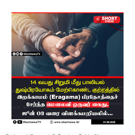
சிமாரா
அலியின்
சிறுவர்
கதை நூல்
ஆகஸ்ட்
15
வெளியீடு!
மகசின்
சிறைக்கு
ள்
போதைப்
பொருள்
வீச