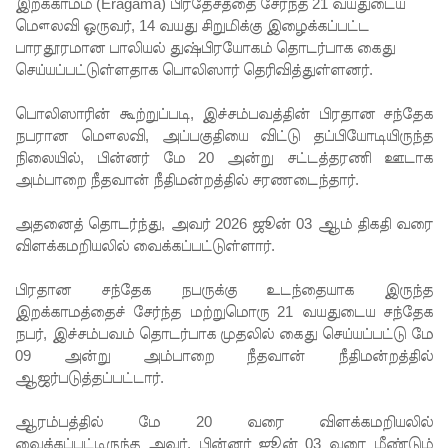
முயன்ற
இறக்காமம் (Eragama) பிரதேசத்தை சேர்ந்த 21 வயதுடைய
மௌலவி ஒருவர், 14 வயது சிறுமிக்கு இழைக்கப்பட்ட
இருவர்
பாரதூரமான பாலியல் துஷ்பிரயோகம் தொடர்பாக கைது
செய்யப்பட்டுள்ளதாக பொலிஸார் தெரிவித்துள்ளனர்.
கைது!
நாடு
பொலிஸாரின் கூற்றுப்படி, இச்சம்பவத்தின் பிரதான சந்தேக
நபரான மௌலவி, அப்பகுதியை விட்டு தப்பியோடியிருந்த
தழுவிய
நிலையில், பின்னர் மே 20 அன்று சட்டத்தரணி ஊடாக
சோதனை
அம்பாறை நீதவான் நீதிமன்றத்தில் சரணடைந்தார்.
களில்
அதனைத் தொடர்ந்து, அவர் 2026 ஜூன் 03 ஆம் திகதி வரை
தரமற்ற
விளக்கமறியலில் வைக்கப்பட்டுள்ளார்.
தலைக்கவ
பிரதான சந்தேக நபருக்கு உடந்தையாக இருந்த
சங்கள் 431
இறக்காமத்தைச் சேர்ந்த மற்றுமொரு 21 வயதுடைய சந்தேக
நபர், இச்சம்பவம் தொடர்பாக முதலில் கைது செய்யப்பட்டு மே
பறிமுதல்!
09 அன்று அம்பாறை நீதவான் நீதிமன்றத்தில்
இலங்கை
ஆஜர்படுத்தப்பட்டார்.
யர்களை
ஆரம்பத்தில் மே 20 வரை விளக்கமறியலில்
வைக்கப்பட்டிருந்த அவர், பின்னர் ஜூன் 03 வரை மீண்டும்
இலக்கு