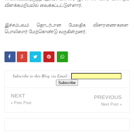
விளக்கமறியலில் வைக்கப்பட்டுள்ளார்.
வைத்து
இணைய
இச்சம்பவம் தொடர்பான மேலதிக விசாரணைகளை
வழிப் பண
பொலிஸார் மேற்கொண்டு வருகின்றனர்.
மோசடி -
எச்சரிக்
கை!
குவைத் –
Subscribe to this Blog via Email :
கொழும்பு
ஸ்ரீலங்கன்
NEXT
PREVIOUS
விமான
« Prev Post
Next Post »
சேவை
மீண்டும்
ஆரம்பம்!