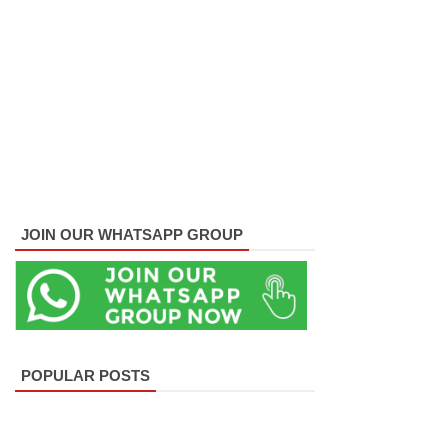
குவைத் -
கொழும்பு
ஸ்ரீலங்கன்
வானூர்தி
சேவைக
ள் இன்று
முதல்
JOIN OUR WHATSAPP GROUP
மீண்டும்
ஆரம்பம்!
நாளை
இடம்பெற
POPULAR POSTS
வுள்ள
தரம் 5