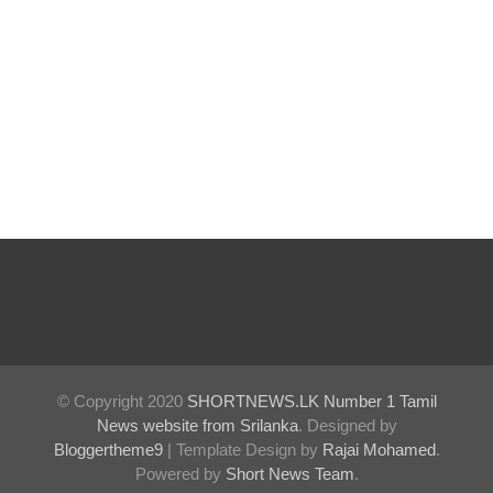
வீதியில்
இறங்கத்
தயாராகும்
சட்டத்தர
ணிகள்!
ஷானி
அபேசேக
ர, பிரதிக்
காவல்து
றை மா
அதிபராக
© Copyright 2020
SHORTNEWS.LK Number 1 Tamil
தரமுயர்வு!
News website from Srilanka
. Designed by
Bloggertheme9
| Template Design by
Rajai Mohamed
.
குருவிட்ட
Powered by
Short News Team
.
மற்றும்