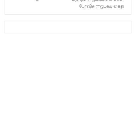
வானிலை:
யோஷித ராஜபக்ஷ கைது
புலமைப்ப
ரிசில்
மற்றும்
உயர்தரப்
பரீட்சைக
ளுக்கு
விசேட
ஏற்பாடுக
ள்
களுத்து
றை
சிறைச்சா