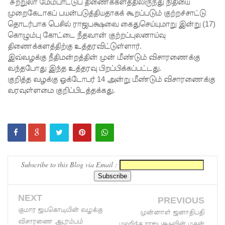
சுற்றுலா மேம்பாட்டுப் திணைக்களத்திலிருந்து நிதியை
தமிழ்
முறைகேடாகப் பயன்படுத்தியதாகக் கூறப்படும் குற்றச்சாட்டு
தொடர்பாக பெசில் ராஜபக்ஷவை கைதுசெய்யுமாறு இன்று (17)
பேசும்
கொழும்பு கோட்டை நீதவான் குற்றப்புலனாய்வு
திணைக்களத்திற்கு உத்தரவிட்டுள்ளார்.
மக்களின்
இவ்வழக்கு நீதிமன்றத்தின் முன் மீண்டும் விசாரணைக்கு
உரிமைக
வந்தபோது இந்த உத்தரவு பிறப்பிக்கப்பட்டது.
குறித்த வழக்கு ஒக்டோபர் 14 அன்று மீண்டும் விசாரணைக்கு
ள்
வரவுள்ளமை குறிப்பிடத்தக்கது.
தொடர்பில்
இந்திய
உயர்ஸ்தா
னிகரிடம்
Subscribe to this Blog via Email :
எடுத்து
ரைக்கப்ப
NEXT
PREVIOUS
ட்டது!
குமார ஜயகொடியின் வழக்கு
முன்னாள் ஜனாதிபதி
சீரற்ற
விசாரணை ஆரம்பம்
மஹிந்த ராஜபக்ஷவின் மகன்