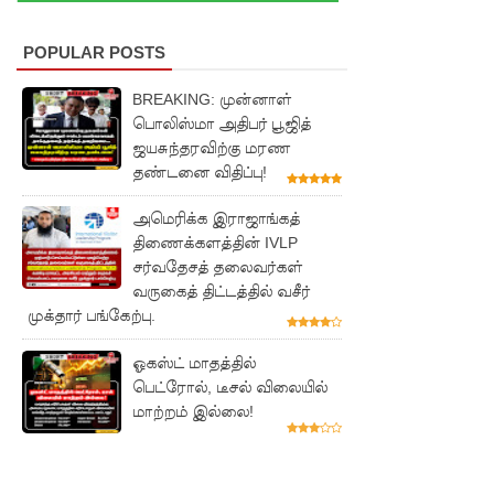
தள்ளுபடி
🚨
POPULAR POSTS
Breaking:
BREAKING: முன்னாள்
அகில
பொலிஸ்மா அதிபர் பூஜித்
ஜயசுந்தரவிற்கு மரண
விராஜ்
தண்டனை விதிப்பு!
காரியவச
அமெரிக்க இராஜாங்கத்
ம் கைது
திணைக்களத்தின் IVLP
சர்வதேசத் தலைவர்கள்
மக்கள்
வருகைத் திட்டத்தில் வசீர்
நலனுக்கே
முக்தார் பங்கேற்பு.
முன்னுரி
ஓகஸ்ட் மாதத்தில்
மை
பெட்ரோல், டீசல் விலையில்
மாற்றம் இல்லை!
கந்தசாமி
பிரபு
எம்.பி!