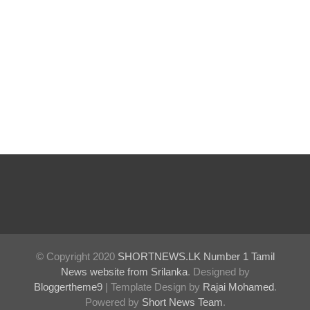
ராஜபக்ஷ
வின்
வழக்கு
விசார
ணை
செப்டம்பர்
28க்கு
ஒத்திவைப்
பு
ஆசன
பட்டி
© Copyright 2020
SHORTNEWS.LK Number 1 Tamil
News website from Srilanka
. Designed by
பொருத்து
Bloggertheme9
| Template Design by
Rajai Mohamed
.
வதற்கான
Powered by
Short News Team
.