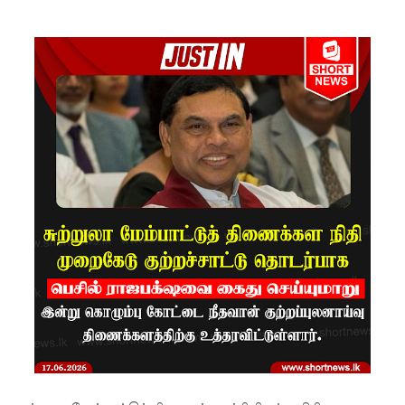
குறைவு -
இலங்கை
த்
தூதரகம்!
இந்திய
வெளியுற
வுச்
செயலாள
ருக்கும்,
ஜனாதிபதி
க்கும்
இடையில்
சந்திப்பு!