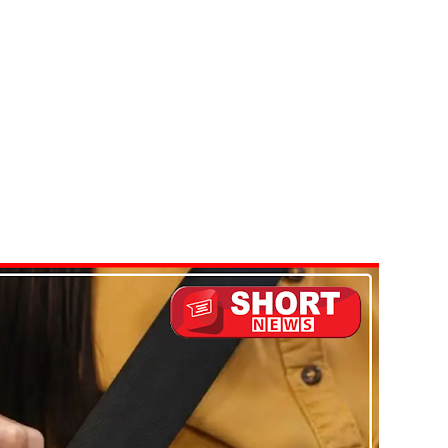
மாறு உத்தரவு!
்க 5 தொலைபேசி இலக்கங்கள்!
ாதேஷில் மீண்டும் பதற்றம்!
ாகும் - பிரதமர்!
ி!
்கு விடுக்கப்பட்ட அறிவிப்பு!
 கைதிகள்!