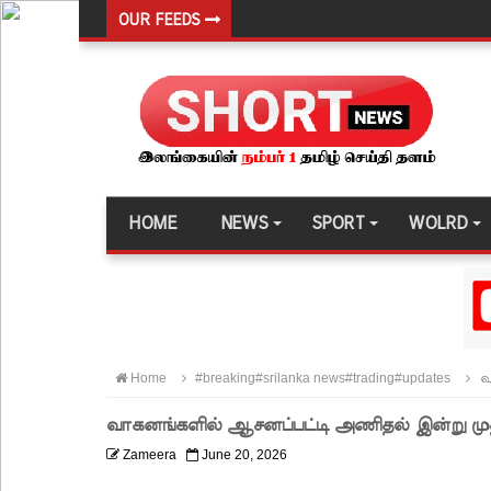
OUR FEEDS
பேராதனைப் பல்கலை மாணவர்களுக்கான முக்கிய அற
பள்ளஞ்சேனை சிறையில் பதற்றம்: கைதிகள் கூரையி
குருவிட்ட சிறையின் பதற்றம் கட்டுப்பாட்டுக்குள் வந்த
புதிய மெகசின் சிறைச்சாலையில் நேற்று அமைதியின்மை
குருவிட்ட சிறை மோதலில் இருவர் பலி!
HOME
NEWS
SPORT
WOLRD
குருவிட்ட சிறைச்சாலையில் அமைதியின்மை!
மீனவர்கள் விடுதலை கோரி ஜெய்சங்கருக்கு விஜய் கட
இரு ஆண்டுகள் இலக்கு நிர்ணயிக்கப்பட்ட டெங்கு ஒ
முழுமையான கட்டுப்பாட்டுக்குள் வந்த மெகசின் சிறை
Home
#breaking#srilanka news#trading#updates
வ
ஹிருணிகாவின் சிறைத் தண்டனைக்கு எதிரான மேல்ம
வாகனங்களில் ஆசனப்பட்டி அணிதல் இன்று முத
சுகாதார உதவியாளர் நியமனங்களில் சுகாதார தொண்
Zameera
June 20, 2026
விலங்குகள், தேசிய நீர் வழங்கல் வடிகால் சபை சட்