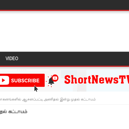
ிவிப்பு
ல் ஏறி போராட்டம்
து!
 - 11 பேர் காயம்!
VIDEO
ிதம்!
ழிப்பு வேலைத்திட்டம் - அமைச்சர் நளிந்த ஜயதிஸ்ஸ!
!
ாகனங்களில் ஆசனப்பட்டி அணிதல் இன்று முதல் கட்டாயம்
ுறையீட்டு விசாரணை செப்டம்பர் 23 வரை ஒத்திவைப்பு!
ல் கட்டாயம்
டர்களையும் உள்வாங்கவும் - உதுமா லெப்பை MP!
டமூலங்கள் நிறைவேற்றம்!