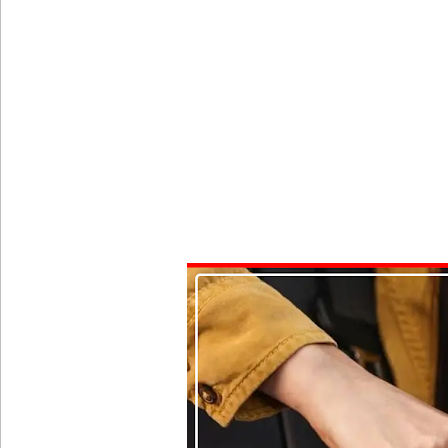
146 சட்டவிரோத சூதாட்ட இணையதளங்களை முடக்கு
பரீட்சைக் காலத்தில் இடர்கள் ஏற்பட்டால் அறிவிக
தாயகம் திரும்புவதற்கு ஷேக் ஹசீனா தயார்! - பங்கள
லாஃப்ஸ் எரிவாயு விலையிலும் மாற்றமில்லை!
பாகுபாடற்ற சேவையே தரமான அறிவியலின் அடித்தளம
நேற்றைய மெகசின் சிறை மோதலில் கைதி ஒருவர் பல
நாட்டில் தொடரும் சிறைக்கலவரங்கள் - முப்படையினருக
சிறையின் வாயிற்கதவை முற்றுகையிட்ட பல்லன்சேன