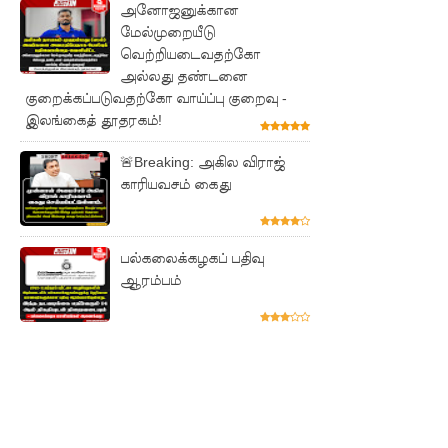
அனோஜனுக்கான
சேவைக
மேல்முறையீடு
வெற்றியடைவதற்கோ
ள் இன்று
அல்லது தண்டனை
முதல்
குறைக்கப்படுவதற்கோ வாய்ப்பு குறைவு -
இலங்கைத் தூதரகம்!
மீண்டும்
🚨Breaking: அகில விராஜ்
ஆரம்பம்!
காரியவசம் கைது
நாளை
இடம்பெற
பல்கலைக்கழகப் பதிவு
வுள்ள
ஆரம்பம்
தரம் 5
புலமைப்ப
ரிசில்
பரீட்சை
தொடர்பில்