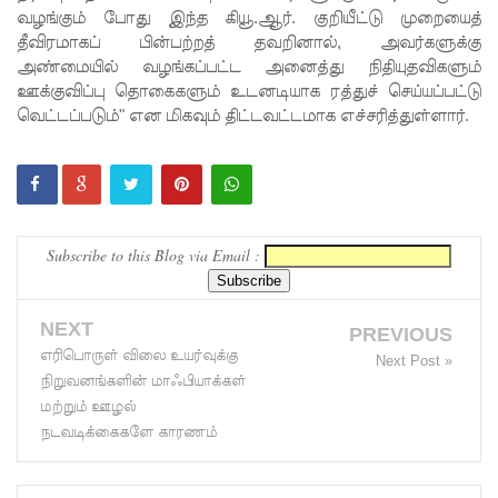
தழுவிய
வழங்கும் போது இந்த கியூ.ஆர். குறியீட்டு முறையைத்
தீவிரமாகப் பின்பற்றத் தவறினால், அவர்களுக்கு
சோதனை
அண்மையில் வழங்கப்பட்ட அனைத்து நிதியுதவிகளும்
களில்
ஊக்குவிப்பு தொகைகளும் உடனடியாக ரத்துச் செய்யப்பட்டு
வெட்டப்படும்" என மிகவும் திட்டவட்டமாக எச்சரித்துள்ளார்.
தரமற்ற
தலைக்கவ
சங்கள் 431
பறிமுதல்!
Subscribe to this Blog via Email :
இலங்கை
யர்களை
NEXT
PREVIOUS
இலக்கு
எரிபொருள் விலை உயர்வுக்கு
Next Post »
நிறுவனங்களின் மாஃபியாக்கள்
வைத்து
மற்றும் ஊழல்
இணைய
நடவடிக்கைகளே காரணம்
வழிப் பண