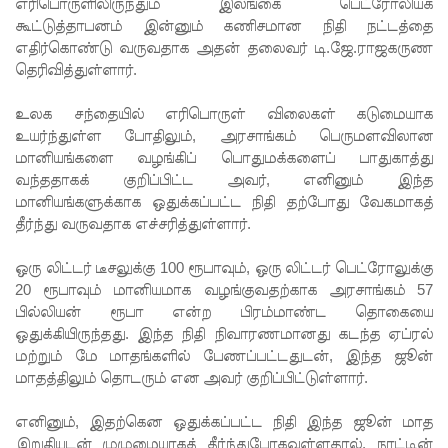
கள்
எரிபொருளிலிருந்தும் இலங்கை பெட்ரோலியக்
கூட்டுத்தாபனம் இன்னும் கணிசமான நிதி நட்டத்தை
காரணமா
எதிர்கொண்டு வருவதாக அதன் தலைவர் டி.ஜே.ராஜகருண
தெரிவித்துள்ளார்.
க சில
நாடுகளில்
உலக சந்தையில் எரிபொருள் விலைகள் கடுமையாக
உயர்ந்துள்ள போதிலும், அரசாங்கம் பெருமளவிலான
புதிய
மானியங்களை வழங்கிப் பொதுமக்களைப் பாதுகாத்து
இலங்கை
வந்ததாகக் குறிப்பிட்ட அவர், எனினும் இந்த
மானியங்களுக்காக ஒதுக்கப்பட்ட நிதி தற்போது வேகமாகத்
கடவுச்சீட்
தீர்ந்து வருவதாக எச்சரித்துள்ளார்.
டுகள்
ஒரு லிட்டர் டீசலுக்கு 100 ரூபாவும், ஒரு லிட்டர் பெட்ரோலுக்கு
நிராகரிப்பு
20 ரூபாவும் மானியமாக வழங்குவதற்காக அரசாங்கம் 57
- முஜீப்
பில்லியன் ரூபா என்ற பிரம்மாண்ட தொகையை
ஒதுக்கியிருந்தது. இந்த நிதி நிவாரணமானது கடந்த ஏப்ரல்
எம்.பி.
மற்றும் மே மாதங்களில் பேணப்பட்டதுடன், இந்த ஜூன்
தெற்கு
மாதத்திலும் தொடரும் என அவர் குறிப்பிட்டுள்ளார்.
அதிவேக
எனினும், இதற்கென ஒதுக்கப்பட்ட நிதி இந்த ஜூன் மாத
இறுதியுடன் முழுமையாகத் தீர்ந்துபோகவுள்ளதால், நாட்டின்
நெடுஞ்சா