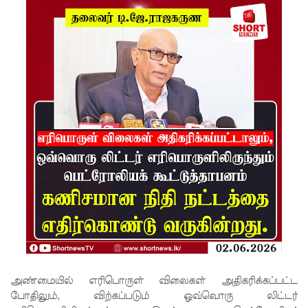
சிறை
மோதல்க
ளுக்கும்
ராஜபக்ஷர்
களுக்கும்
தொடர்பா?
" :
அரசாங்க
த்தை
சாடிய
நாமல்!
தரக்
அண்மையில் எரிபொருள் விலைகள் அதிகரிக்கப்பட்ட
குறைபாடு
போதிலும், விற்கப்படும் ஒவ்வொரு லிட்டர்