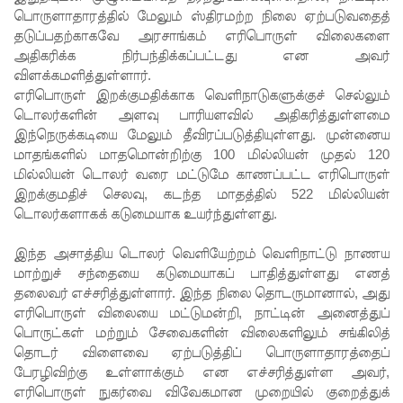
பொருளாதாரத்தில் மேலும் ஸ்திரமற்ற நிலை ஏற்படுவதைத்
லையின்
தடுப்பதற்காகவே அரசாங்கம் எரிபொருள் விலைகளை
அதிகரிக்க நிர்பந்திக்கப்பட்டது என அவர்
கெலனிக
விளக்கமளித்துள்ளார்.
ம
எரிபொருள் இறக்குமதிக்காக வெளிநாடுகளுக்குச் செல்லும்
டொலர்களின் அளவு பாரியளவில் அதிகரித்துள்ளமை
பகுதியில்
இந்நெருக்கடியை மேலும் தீவிரப்படுத்தியுள்ளது. முன்னைய
கடும்
மாதங்களில் மாதமொன்றிற்கு 100 மில்லியன் முதல் 120
மில்லியன் டொலர் வரை மட்டுமே காணப்பட்ட எரிபொருள்
போக்குவ
இறக்குமதிச் செலவு, கடந்த மாதத்தில் 522 மில்லியன்
ரத்து!
டொலர்களாகக் கடுமையாக உயர்ந்துள்ளது.
இந்தியா-
இந்த அசாத்திய டொலர் வெளியேற்றம் வெளிநாட்டு நாணய
இலங்கை
மாற்றுச் சந்தையை கடுமையாகப் பாதித்துள்ளது எனத்
தலைவர் எச்சரித்துள்ளார். இந்த நிலை தொடருமானால், அது
எரிசக்தித்
எரிபொருள் விலையை மட்டுமன்றி, நாட்டின் அனைத்துப்
பொருட்கள் மற்றும் சேவைகளின் விலைகளிலும் சங்கிலித்
துறை
தொடர் விளைவை ஏற்படுத்திப் பொருளாதாரத்தைப்
ஒத்துழைப்
பேரழிவிற்கு உள்ளாக்கும் என எச்சரித்துள்ள அவர்,
எரிபொருள் நுகர்வை விவேகமான முறையில் குறைத்துக்
பு குறித்து