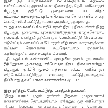
இந்த நிதி நெருக்கடியைச் சமாளிப்பதற்காக, டிஜிட்டல்
ஆகஸ்ட்
உள்கட்டமைப்பு அமைச்சுடன் இணைந்து, தேசிய எரிபொருள்
கியூ.ஆர். குறியீட்டு முறைமையை 100 வீதம்
15
கட்டாயமாக்குவதற்குப் புதிய கடுமையான கொள்கையொன்றை
வெளியீடு!
பெட்ரோலியக் கூட்டுத்தாபனம் அமுல்படுத்தவுள்ளது.
கடந்த காலங்களில் சில எரிபொருள் நிரப்பு நிலையங்கள் இந்த
மகசின்
கியூ.ஆர். முறையைப் புறக்கணித்திருந்ததை ஏற்றுக்கொண்ட
சிறைக்கு
தலைவர், எனினும் தற்போதைய செயல்பாட்டுச் செலவுகளை
ஈடுசெய்யும் வகையில் எரிபொருள் விற்பனையாளர்களுக்கான
ள்
கமிஷன் தொகையை கூட்டுத்தாபனம் ஏற்கனவே
அதிகரித்துள்ளதைச் சுட்டிக்காட்டினார்.
போதைப்
புதிய டிஜிட்டல் கண்காணிப்பு முறையின் மூலம், நாடளாவிய
பொருள்
ரீதியிலுள்ள அனைத்து எரிபொருள் நிரப்பு நிலையங்களிலும்
கியூ.ஆர். குறியீடு மூலம் எத்தனை லிட்டர் எரிபொருள்
வீச
விநியோகிக்கப்படுகிறது என்பதை கூட்டுத்தாபனத்தால்
முயன்ற
இப்போது துல்லியமாகக் கண்காணிக்க முடியும்.
இருவர்
இது குறித்துப் பேசிய கூட்டுத்தாபனத்தின் தலைவர்.
கைது!
"இந்த வாரம் முதல் நாங்கள் இதனை முழுமையாகக்
கண்காணிக்கத் தொடங்குவோம். ஏதேனும் ஒரு எரிபொருள்
நாடு
நிரப்பு நிலையம் வாடிக்கையாளர்களுக்கு எரிபொருளை