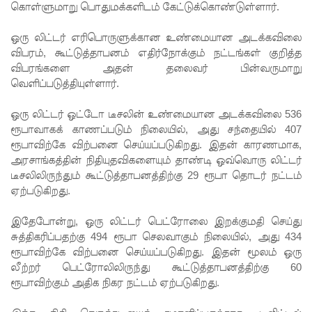
கொள்ளுமாறு பொதுமக்களிடம் கேட்டுக்கொண்டுள்ளார்.
ஆய்வு!
ஒரு லிட்டர் எரிபொருளுக்கான உண்மையான அடக்கவிலை
சிறுவர்களி
விபரம், கூட்டுத்தாபனம் எதிர்நோக்கும் நட்டங்கள் குறித்த
ன்
விபரங்களை அதன் தலைவர் பின்வருமாறு
வெளிப்படுத்தியுள்ளார்.
கற்பனைக்
கு
ஒரு லிட்டர் ஒட்டோ டீசலின் உண்மையான அடக்கவிலை 536
ரூபாவாகக் காணப்படும் நிலையில், அது சந்தையில் 407
சிறகூட்டு
ரூபாவிற்கே விற்பனை செய்யப்படுகிறது. இதன் காரணமாக,
ம்
அரசாங்கத்தின் நிதியுதவிகளையும் தாண்டி ஒவ்வொரு லிட்டர்
டீசலிலிருந்தும் கூட்டுத்தாபனத்திற்கு 29 ரூபா தொடர் நட்டம்
“இளஞ்சி
ஏற்படுகிறது.
றகுகள்” –
இதேபோன்று, ஒரு லிட்டர் பெட்ரோலை இறக்குமதி செய்து
சிமாரா
சுத்திகரிப்பதற்கு 494 ரூபா செலவாகும் நிலையில், அது 434
ரூபாவிற்கே விற்பனை செய்யப்படுகிறது. இதன் மூலம் ஒரு
அலியின்
லீற்றர் பெட்ரோலிலிருந்து கூட்டுத்தாபனத்திற்கு 60
சிறுவர்
ரூபாவிற்கும் அதிக நிகர நட்டம் ஏற்படுகிறது.
கதை நூல்