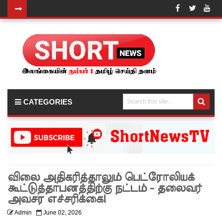
22ஆவது
அரசியல
மைப்புச்
சீர்திருத்த
ம்
CATEGORIES
சர்வாதிகா
ர
ஆட்சிக்கா
ன
விலை அதிகரித்தாலும் பெட்ரோலியக்
முதற்படி!
கூட்டுத்தாபனத்திற்கு நட்டம் - தலைவர்
நம்பிக்கை
அவசர எச்சரிக்கை!
யில்லாப்
Admin
June 02, 2026