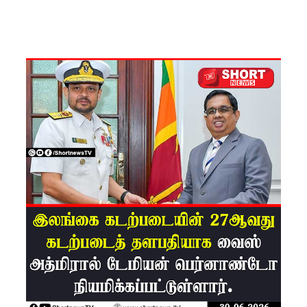
இடையில்
சந்திப்பு!
தமிழ்
பேசும்
மக்களின்
உரிமைக
ள்
தொடர்பில்
இந்திய
உயர்ஸ்தா
னிகரிடம்
எடுத்து
ரைக்கப்ப