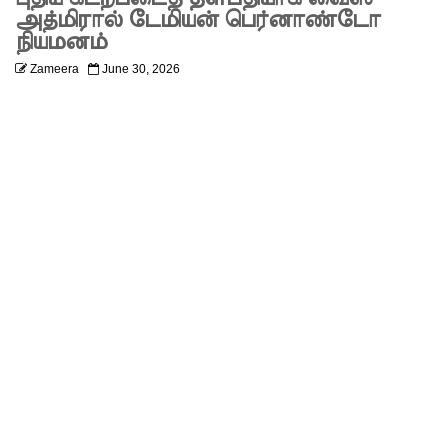
கோ
அத்மிரால் டேமியன் பெர்னாண்டோ
நியமனம்
வாய்ப்பு
Zameera
June 30, 2026
குறைவு -
இலங்கை
த்
தூதரகம்!
இந்திய
வெளியுற
வுச்
செயலாள
ருக்கும்,
ஜனாதிபதி
க்கும்