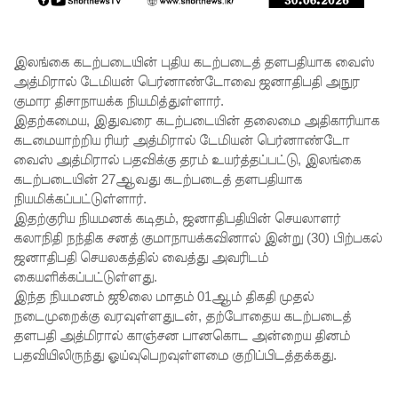
ட்டது!
சீரற்ற
இலங்கை கடற்படையின் புதிய கடற்படைத் தளபதியாக வைஸ்
வானிலை:
அத்மிரால் டேமியன் பெர்னாண்டோவை ஜனாதிபதி அநுர
புலமைப்ப
குமார திசாநாயக்க நியமித்துள்ளார்.
இதற்கமைய, இதுவரை கடற்படையின் தலைமை அதிகாரியாக
ரிசில்
கடமையாற்றிய ரியர் அத்மிரால் டேமியன் பெர்னாண்டோ
மற்றும்
வைஸ் அத்மிரால் பதவிக்கு தரம் உயர்த்தப்பட்டு, இலங்கை
கடற்படையின் 27ஆவது கடற்படைத் தளபதியாக
உயர்தரப்
நியமிக்கப்பட்டுள்ளார்.
பரீட்சைக
இதற்குரிய நியமனக் கடிதம், ஜனாதிபதியின் செயலாளர்
கலாநிதி நந்திக சனத் குமாநாயக்கவினால் இன்று (30) பிற்பகல்
ளுக்கு
ஜனாதிபதி செயலகத்தில் வைத்து அவரிடம்
விசேட
கையளிக்கப்பட்டுள்ளது.
இந்த நியமனம் ஜூலை மாதம் 01ஆம் திகதி முதல்
ஏற்பாடுக
நடைமுறைக்கு வரவுள்ளதுடன், தற்போதைய கடற்படைத்
ள்
தளபதி அத்மிரால் காஞ்சன பானகொட அன்றைய தினம்
பதவியிலிருந்து ஓய்வுபெறவுள்ளமை குறிப்பிடத்தக்கது.
களுத்து
றை