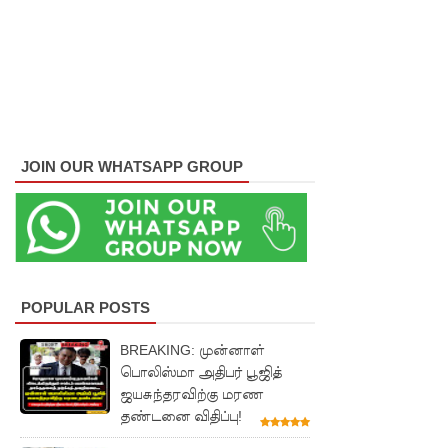
பிரபு
எம்.பி!
முதலாவது
நேரலை
செய்யப்பட்
JOIN OUR WHATSAPP GROUP
ட மாநகர
சபை
கூட்டம்
தெஹிவ
POPULAR POSTS
ளை -
BREAKING: முன்னாள்
கல்கிசையி
பொலிஸ்மா அதிபர் பூஜித்
ல்
ஜயசுந்தரவிற்கு மரண
தண்டனை விதிப்பு!
ஆரம்பமா