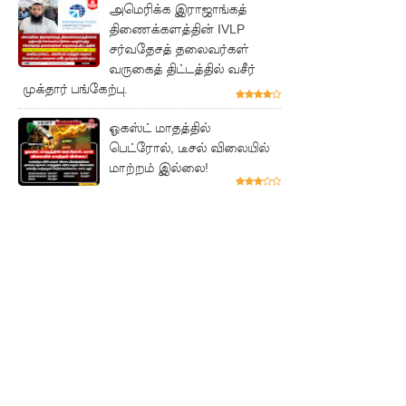
அமெரிக்க இராஜாங்கத்
னது!
திணைக்களத்தின் IVLP
துபாயில்
சர்வதேசத் தலைவர்கள்
வருகைத் திட்டத்தில் வசீர்
வினோதம்
முக்தார் பங்கேற்பு.
: பிரபல
ஓகஸ்ட் மாதத்தில்
மனித
பெட்ரோல், டீசல் விலையில்
ரோபோவு
மாற்றம் இல்லை!
க்கு
திருமணம்!
இலஞ்ச
ஆணைக்
குழுவில்
ஆஜரான
அகில