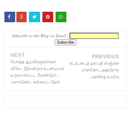
சிறைச்சா
லைக்கு
ஹெரோயி
Subscribe to this Blog via Email :
ன் கடத்த
முயன்ற
NEXT
PREVIOUS
இருவர்
பௌத்த துறவிகளுக்கென
கடற்படைத் தளபதி காஞ்சன
கைது
விசேட நீதிமன்றம் உடனடியாக
பானகொட அத்மிரால்
உருவாக்கப்பட வேண்டும்! –
பதவிக்கு உயர்வு
உயர்தரப்
பலாங்கொட கஸ்ஸப்ப தேரர்
பரீட்சை
யை
ஒத்திவை
க்குமாறு
கோரிய