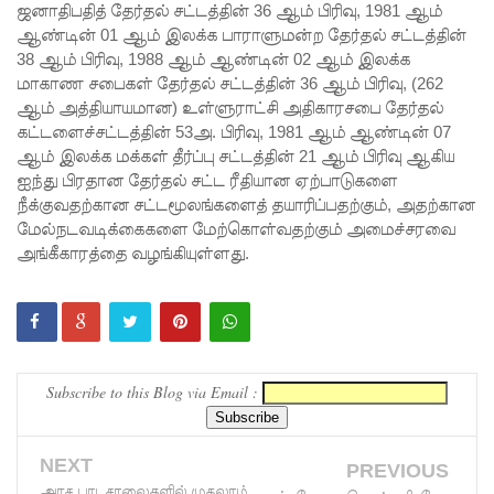
ஜனாதிபதித் தேர்தல் சட்டத்தின் 36 ஆம் பிரிவு, 1981 ஆம்
மெகசின்
ஆண்டின் 01 ஆம் இலக்க பாராளுமன்ற தேர்தல் சட்டத்தின்
38 ஆம் பிரிவு, 1988 ஆம் ஆண்டின் 02 ஆம் இலக்க
சிறை
மாகாண சபைகள் தேர்தல் சட்டத்தின் 36 ஆம் பிரிவு, (262
மோதலில்
ஆம் அத்தியாயமான) உள்ளுராட்சி அதிகாரசபை தேர்தல்
கட்டளைச்சட்டத்தின் 53அ. பிரிவு, 1981 ஆம் ஆண்டின் 07
கைதி
ஆம் இலக்க மக்கள் தீர்ப்பு சட்டத்தின் 21 ஆம் பிரிவு ஆகிய
ஒருவர்
ஐந்து பிரதான தேர்தல் சட்ட ரீதியான ஏற்பாடுகளை
நீக்குவதற்கான சட்டமூலங்களைத் தயாரிப்பதற்கும், அதற்கான
பலி!
மேல்நடவடிக்கைகளை மேற்கொள்வதற்கும் அமைச்சரவை
நாட்டில்
அங்கீகாரத்தை வழங்கியுள்ளது.
தொடரும்
சிறைக்கல
வரங்கள் -
Subscribe to this Blog via Email :
முப்படையி
னருக்கு
NEXT
PREVIOUS
விடுக்கப்ப
அரச பாடசாலைகளில் முதலாம்