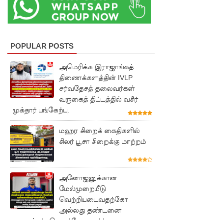
குருவிட்ட
சிறையின்
பதற்றம்
POPULAR POSTS
கட்டுப்பாட்
அமெரிக்க இராஜாங்கத்
டுக்குள்
திணைக்களத்தின் IVLP
வந்தது!
சர்வதேசத் தலைவர்கள்
வருகைத் திட்டத்தில் வசீர்
புதிய
முக்தார் பங்கேற்பு.
மெகசின்
மஹர சிறைக் கைதிகளில்
சிறைச்சா
சிலர் பூசா சிறைக்கு மாற்றம்
லையில்
நேற்று
அனோஜனுக்கான
அமைதியி
மேல்முறையீடு
வெற்றியடைவதற்கோ
ன்மை - 11
அல்லது தண்டனை