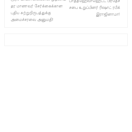
பாத்தஹேவாஹெட்ட பிரதேச
ட்ட
தர மாணவர் சேர்க்கைக்கான
சபை உறுப்பினர் ரிஷாட் ரபீக்
புதிய சுற்றுநிருபத்துக்கு
இராஜினாமா!
அறிவிப்பு!
அமைச்சரவை அனுமதி!
சிறையின்
வாயிற்கத
வை
முற்றுகை
யிட்ட
பல்லன்சே
ன
கைதிகள்!
பேராத
னைப்
பல்கலை