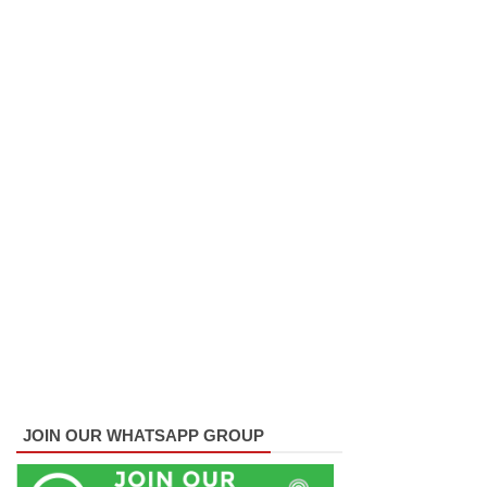
மாணவர்
களுக்கா
ன முக்கிய
அறிவிப்பு
பள்ளஞ்
சேனை
சிறையில்
பதற்றம்:
கைதிகள்
கூரையில்
ஏறி
போராட்ட
JOIN OUR WHATSAPP GROUP
ம்