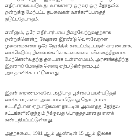
எதிர்பார்க்கப்படுவது, வாக்காளர் ஒருவர் ஒரு தேர்தலில்
கோட்டாப
ஒன்றுக்கு மேற்பட்ட தடவைகள் வாக்களிப்பதைத்
தடுப்பதேயாகும்.
ய
ராஜபக்ச
எனினும், ஒரே எதிர்பார்ப்பை நிறைவேற்றுவதற்காக
ஒன்றுக்கொன்று வேறான இரண்டு வௌ;வேறான
செப்டம்பர்
முறைமைகளை ஒரே நேரத்தில் கடைப்பிடிப்பதன் காரணமாக,
29ஆம்
வாக்கெடுப்பு நிலையங்களில் கடமைகளை வினைத்திறனாக
மேற்கொள்வதற்கு தடையாக உள்ளமையும், அரசாங்கத்திற்கு
தேதி
இதனால் மேலதிக செலவு ஏற்படுகின்றமையும்
காணொ
அவதானிக்கப்பட்டுள்ளது.
ளி மூலம்
சாட்சியம
இதன் காரணமாகவே, அழியாத பூச்சைப் பயன்படுத்தி
வாக்காளர்களை அடையாளமிடுவது தொடர்பான
ளிக்க
சட்டரீதியான ஏற்பாடுகளை நாட்டின் அனைத்து தேர்தல்
சட்டங்களிலிருந்தும் நீக்குவது பொருத்தமானது எனக்
நீதிமன்றம்
கண்டறியப்பட்டுள்ளது.
உத்தரவு!
அதற்கமைய, 1981 ஆம் ஆண்டின் 15 ஆம் இலக்க
நேற்றைய