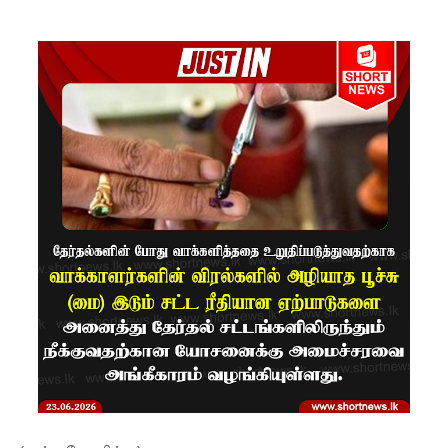
ம்பு
சிறைச்சா
லை
மோதல்:
சந்தேகநப
ர்கள் 62
ஆக
உயர்வு
நான்கு
மாவட்டங்
களுக்கு
மண்சரிவு
அபாய