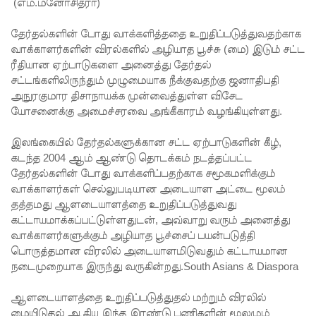
எச்சரிக்
(எம்.மனோசித்ரா)
கை!
தேர்தல்களின் போது வாக்களித்ததை உறுதிப்படுத்துவதற்காக
வாக்காளர்களின் விரல்களில் அழியாத பூச்சு (மை) இடும் சட்ட
மட்டக்கள
ரீதியான ஏற்பாடுகளை அனைத்து தேர்தல்
ப்பு
சட்டங்களிலிருந்தும் முழுமையாக நீக்குவதற்கு ஜனாதிபதி
அநுரகுமார திசாநாயக்க முன்வைத்துள்ள விசேட
சிறைச்சா
யோசனைக்கு அமைச்சரவை அங்கீகாரம் வழங்கியுள்ளது.
லையை
இலங்கையில் தேர்தல்களுக்கான சட்ட ஏற்பாடுகளின் கீழ்,
சுற்றி
கடந்த 2004 ஆம் ஆண்டு தொடக்கம் நடத்தப்பட்ட
பலத்த
தேர்தல்களின் போது வாக்களிப்பதற்காக சமூகமளிக்கும்
வாக்காளர்கள் செல்லுபடியான அடையாள அட்டை மூலம்
பாதுகாப்பு!
தத்தமது ஆளடையாளத்தை உறுதிப்படுத்துவது
லலித் -
கட்டாயமாக்கப்பட்டுள்ளதுடன், அவ்வாறு வரும் அனைத்து
வாக்காளர்களுக்கும் அழியாத பூச்சைப் பயன்படுத்தி
குகன்
பொருத்தமான விரலில் அடையாளமிடுவதும் கட்டாயமான
காணாமற்
நடைமுறையாக இருந்து வருகின்றது.South Asians & Diaspora
போன
ஆளடையாளத்தை உறுதிப்படுத்துதல் மற்றும் விரலில்
மையிடுதல் ஆகிய இந்த இரண்டு பணிகளின் மூலமும்
வழக்கு