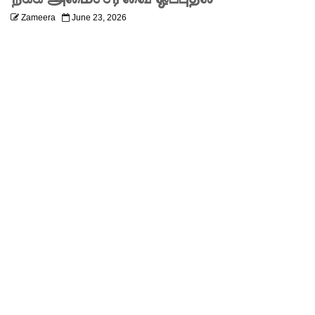
லும்
Zameera
June 23, 2026
விசேட
பாதுகாப்பு
நடவடிக்
கை!
இலங்கை
அணியின்
பலம்
துடுப்பாட்
டத்திலே
யே
உள்ளது!
நீர்கொழு