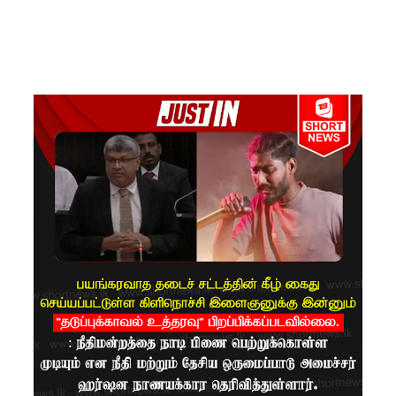
ரோத
சூதாட்ட
இணையத
ளங்களை
முடக்குமா
று
உத்தரவு!
பரீட்சைக்
காலத்தில்
இடர்கள்
ஏற்பட்டா
ல்
அறிவிக்க