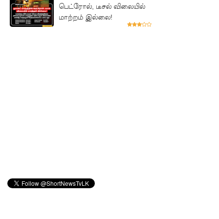
சாகரவின்
பெட்ரோல், டீசல் விலையில்
மாற்றம் இல்லை!
சர்ச்சை
கருத்து
தொடர்பில்
நீதிமன்றி
ல்
விடயங்க
ளை
சமர்ப்பித்த
பொலிஸா
ர்!
டெங்குவா
ல்