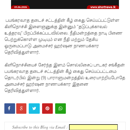
5
தொலை
பயங்கரவாத தடைச் சட்டத்தின் கீழ் கைது செய்யப்பட்டுள்ள
பேசி
கிளிநொச்சி இளைஞனுக்கு இன்னும் "தடுப்புக்காவல்
இலக்கங்க
உத்தரவு" பிறப்பிக்கப்படவில்லை. நீதிமன்றத்தை நாடி பிணை
பெற்றுக்கொள்ள முடியும் என நீதி மற்றும் தேசிய
ள்!
ஒருமைப்பாடு அமைச்சர் ஹர்ஷன நாணயக்கார
தாயகம்
தெரிவித்துள்ளார்.
திரும்புவத
கிளிநொச்சியைச் சேர்ந்த இளம் சொல்லிசைப் பாடகர் சங்கீதன்
ற்கு ஷேக்
பயங்கரவாத தடைச் சட்டத்தின் கீழ் கைது செய்யப்பட்டமை
தொடர்பில் இன்று (9) பாராளுமன்றத்தில் உரையாற்றியபோதே
ஹசீனா
அமைச்சர் ஹர்ஷன நாணயக்கார இதனை
தயார்! -
தெரிவித்துள்ளார்.
பங்களா
தேஷில்
மீண்டும்
Subscribe to this Blog via Email :
பதற்றம்!