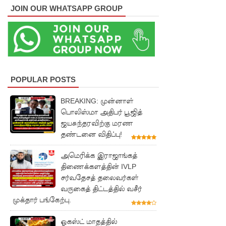
JOIN OUR WHATSAPP GROUP
களுத்து
றை
முஸ்லிம்
மத்திய
கல்லூரியி
POPULAR POSTS
ல்
BREAKING: முன்னாள்
பொலிஸ்மா அதிபர் பூஜித்
நிர்மாணிக்
ஜயசுந்தரவிற்கு மரண
கப்பட்ட
தண்டனை விதிப்பு!
நவீன
அமெரிக்க இராஜாங்கத்
விஞ்ஞான
திணைக்களத்தின் IVLP
சர்வதேசத் தலைவர்கள்
ஆய்வகக்
வருகைத் திட்டத்தில் வசீர்
கட்டிடம்
முக்தார் பங்கேற்பு.
திறப்பு!
ஓகஸ்ட் மாதத்தில்