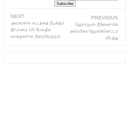
லாஃப்ஸ்
NEXT
PREVIOUS
எரிவாயு
அவசரகால சட்டத்தை நீடிக்கும்
ஹோர்மூஸ் நீரிணையில்
விலையிலு
தீர்மானம் 128 மேலதிக
அமெரிக்க ஹெலிக்கொப்டர்
வாக்குகளால் நிறைவேற்றம்!
விபத்து
ம்
மாற்றமில்
லை!
பாகுபாடற்
ற
சேவையே
தரமான
அறிவியலி
ன்
அடித்தள