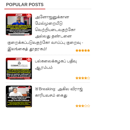
அரசாங்க
POPULAR POSTS
த்தை
அனோஜனுக்கான
மேல்முறையீடு
சாடிய
வெற்றியடைவதற்கோ
நாமல்!
அல்லது தண்டனை
குறைக்கப்படுவதற்கோ வாய்ப்பு குறைவு -
தரக்
இலங்கைத் தூதரகம்!
குறைபாடு
பல்கலைக்கழகப் பதிவு
கள்
ஆரம்பம்
காரணமா
க சில
🚨Breaking: அகில விராஜ்
நாடுகளில்
காரியவசம் கைது
புதிய
இலங்கை
கடவுச்சீட்