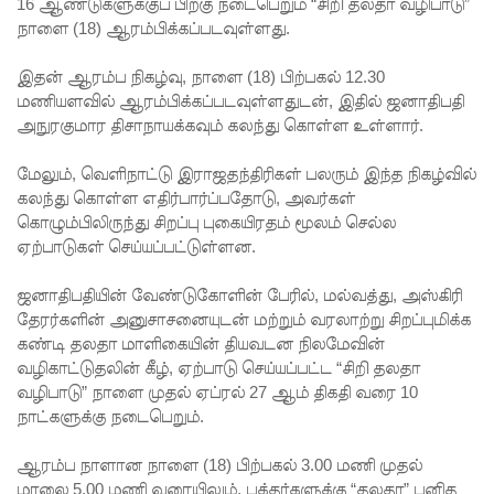
நோயாளர்
16 ஆண்டுகளுக்குப் பிறகு நடைபெறும் “சிறி தலதா வழிபாடு”
நாளை (18) ஆரம்பிக்கப்படவுள்ளது.
களின்
இதன் ஆரம்ப நிகழ்வு, நாளை (18) பிற்பகல் 12.30
எண்ணிக்
மணியளவில் ஆரம்பிக்கப்படவுள்ளதுடன், இதில் ஜனாதிபதி
கை
அநுரகுமார திசாநாயக்கவும் கலந்து கொள்ள உள்ளார்.
90,000 ஐ
மேலும், வெளிநாட்டு இராஜதந்திரிகள் பலரும் இந்த நிகழ்வில்
நெருங்குகி
கலந்து கொள்ள எதிர்பார்ப்பதோடு, அவர்கள்
கொழும்பிலிருந்து சிறப்பு புகையிரதம் மூலம் செல்ல
றது: 65
ஏற்பாடுகள் செய்யப்பட்டுள்ளன.
பேர் பலி
ஜனாதிபதியின் வேண்டுகோளின் பேரில், மல்வத்து, அஸ்கிரி
தமிழ்பேசு
தேரர்களின் அனுசாசனையுடன் மற்றும் வரலாற்று சிறப்புமிக்க
ம்
கண்டி தலதா மாளிகையின் தியவடன நிலமேவின்
வழிகாட்டுதலின் கீழ், ஏற்பாடு செய்யப்பட்ட “சிறி தலதா
மக்களின்
வழிபாடு” நாளை முதல் ஏப்ரல் 27 ஆம் திகதி வரை 10
அரசியல்
நாட்களுக்கு நடைபெறும்.
பேரவையி
ஆரம்ப நாளான நாளை (18) பிற்பகல் 3.00 மணி முதல்
மாலை 5.00 மணி வரையிலும், பக்தர்களுக்கு “தலதா” புனித
ல்