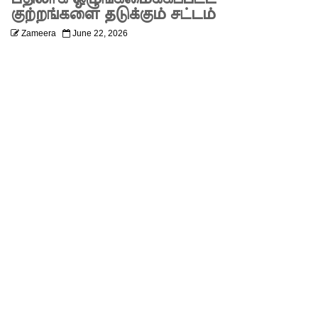
பற்றிய
குற்றங்களை தடுக்கும் சட்டம்
Zameera
June 22, 2026
கருத்து -
சாகர
காரியவச
ம் இன்று
மத்திய
குற்றப்
புலனாய்வு
ப்
பணியகத்
தில்
முன்னி
லை!