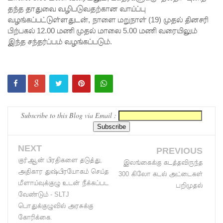
தந்த தாதுவை வழிபடுவதற்கான வாய்ப்பு
இணையு
வழங்கப்பட்டுள்ளதுடன், நாளை மறுநாள் (19) முதல் தினசரி
பிற்பகல் 12.00 மணி முதல் மாலை 5.00 மணி வரையிலும்
மாறு
இந்த சந்தர்ப்பம் வழங்கப்படும்.
கஜேந்திர
குமாருக்கு
ரவூப்
ஹக்கீம்
Subscribe to this Blog via Email :
அழைப்பு!
22ஆவது
NEXT
PREVIOUS
அரசியல
குர்ஆன் பிரதிகளை தடுத்து,
இலங்கைக்கு கடத்தவிருந்த
மைப்புச்
அதிகார துஷ்பிரயோகம் செய்த
300 கிலோ கடல் அட்டைகள்
மீளாய்வுக்குழு உடன் நீக்கப்பட
சீர்திருத்த
பறிமுதல்
வேண்டும் - SLTJ
ம்
பொதுக்குழுவில் அரசுக்கு
கோரிக்கை.
சர்வாதிகா