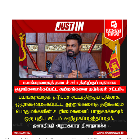
நீதித்துறை
சீர்திருத்த
ங்கள்
குறித்து
உலமா
சபைக்கும்
தெளிவூட்
டிய நீதி
அமைச்சர்
ஹர்ஷண
நாணயக்
கார!
டெங்கு