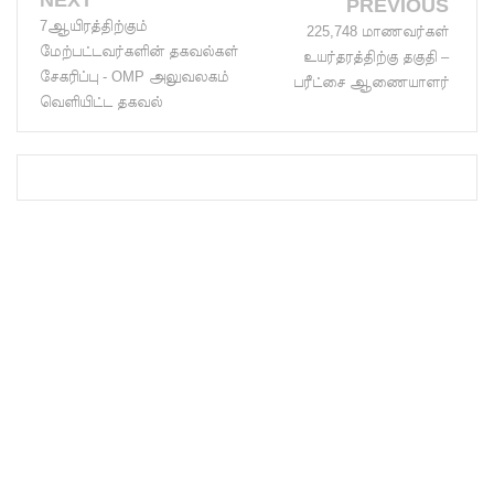
NEXT
PREVIOUS
ள்
7ஆயிரத்திற்கும்
225,748 மாணவர்கள்
மேற்பட்டவர்களின் தகவல்கள்
உயர்தரத்திற்கு தகுதி –
அதிவேக
சேகரிப்பு - OMP அலுவலகம்
பரீட்சை ஆணையாளர்
நெடுஞ்சா
வெளியிட்ட தகவல்
லையில்
செல்ல
தடை!
இலங்கை
யின்
பெரிய
வெங்காய
த்
தேவையி
ல் 10 வீதம்