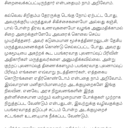
சிறைவைக்கப்பட்டிருந்தார் என்பதையும் நாம் அறிவோம்.
மாகும் -
கல்வெவ சிறிதம்ம தேரருக்கு டெங்கு நோய் ஏற்பட்ட போது,
பிரதமர்!
அவருக்குரிய மருத்துவச் சிகிச்சைகளையோ அல்லது கஞ்சி,
நீர்கொழு
பால் போன்ற திரவ உணவுகளையோ வழங்க அனுமதிக்காமல்
சிறை அறைக்குள்ளேயே அவரைக் கொலை செய்ய
ம்பு சிறை
முயற்சித்தனர். அவர் கடுமையான மூச்சுத்திணறலுடன் தேசிய
வன்முறை
மருத்துவமனைக்குக் கொண்டு செல்லப்பட்ட போது, அவரது
முகமூடியை அகற்றக் கூட பயங்கரவாத புலனாய்வுப் பிரிவின்
தொடர்பா
அதிகாரிகள் மருத்துவர்களை அனுமதிக்கவில்லை. அன்று
ன
குற்றப் புலனாய்வுத் திணைக்களமும் பயங்கரவாத புலனாய்வுப்
பிரிவும் எங்களை எவ்வாறு நடத்தினார்கள், எத்தகைய
அறிக்கை
கொடூரங்களை எதிர்கொண்டோம் என்பதை நாம் அறிவோம்.
இவ்வாறான மனிதாபிமானமற்ற அடக்குமுறைகளே இங்கு
ஜனாதிபதி
நிலவின. எனவே, அரச நிறுவனங்களின் இந்த
யிடம்!
தன்னிச்சையான மற்றும் வன்முறையான போக்குகள் முற்றாக
நிறுத்தப்பட வேண்டும் என்பதுடன், இவற்றுக்கு வழிவகுக்கும்
கட்டார்
பயங்கரவாதத் தடுப்புச் சட்டம் போன்ற அடக்குமுறைச்
சாரிட்டியி
சட்டங்கள் உடனடியாக நீக்கப்பட வேண்டும்.
னால்