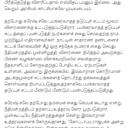
உயிரிழந்த
பிரித்தெடுத்து விசாரிப்பதால் எவ்விதப் பயனும் இல்லை. அது
வெறும் அரசியல் காட்சியாகவே முடிவடையும்.
வர்களின்
தற்போது சுரேஷ் சலே பயங்கரவாதத் தடுப்புச் சட்டம் மூலம்
எண்ணிக்
விசாரணைக்கு உட்படுத்தப்படுகிறார். பயங்கரவாதத் தடுப்புச்
கை
சட்டத்தைப் பயன்படுத்தி நபர்களைக் கைது செய்வதற்கு நாம்
முற்றிலும் எதிரானவர்கள். நாட்டின் சாதாரண தண்டனைச்
அதிகரிப்பு!
சட்டக் கோவையின் கீழ் ஒரு சந்தேக நபரைக் கைது செய்து,
வெள்ளவ
நீதிமன்றத்தில் முன்னிறுத்தி, விசாரணை நிமித்தம் அவருக்குப்
பிணை வழங்காமல் விளக்கமறியலில் வைக்குமாறு
த்தை
நீதவானிடம் கோருவதற்குப் போதிய சட்ட ஏற்பாடுகள்
மற்றும்
உள்ளன. அவ்வாறு இருக்கையில், இவ்வாறான கொடூரமான
அடக்குமுறைச் சட்டங்களைத் தொடர்ந்து தக்கவைத்துக்
பாமன்க
கொள்வதை நியாயப்படுத்துவதற்காகவே பயங்கரவாதத்
டையில் 07
தடுப்புச் சட்டம் மீண்டும் மீண்டும் பயன்படுத்தப்படுகிறது.
மணித்தி
சுரேஷ் சலே தற்போது தம்மைக் கைது செய்யக் கூடாது என்று
யால நீர்
நீதிமன்றத்திடம் தற்காப்பு உத்தரவு கோர முற்படுகிறார்.
முன்கூட்டியே நீதிமன்றத்துக்குச் சென்று இவ்வாறான
வெட்டு!
உத்தரவுகளைக் கோருவதானது, "கோட்டாபய ராஜபக்ச அன்று
கடுகு தின்றிருந்தால், இன்றுதான் அவரது மூளை சுடத்