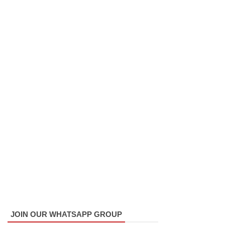
மட்டுமே
உள்நாட்டு
உற்பத்தி -
வசந்த
சமரசிங்க!
நெடுந்தீவு
கடற்பரப்பி
ல் சிக்கிய
11 இந்திய
மீனவர்க
ள்
பாதுகாப்
பாக மீட்பு
JOIN OUR WHATSAPP GROUP