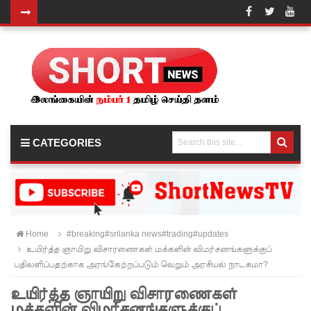
சுகாதார
உதவியா
ளர்
நியமனங்க
ளில்
CATEGORIES
சுகாதார
தொண்டர்
களையும்
உள்வாங்க
Home
#breaking#srilanka news#trading#updates
உயிர்த்த ஞாயிறு விசாரணைகள் மக்களின் விமர்சனங்களுக்குப்
வும் -
பதிலளிப்பதற்காக அரங்கேற்றப்படும் வெறும் அரசியல் நாடகமா?
உதுமா
உயிர்த்த ஞாயிறு விசாரணைகள்
லெப்பை
மக்களின் விமர்சனங்களுக்குப்