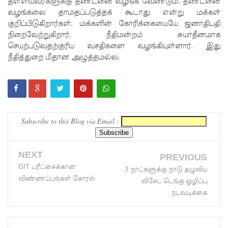
தள்ளியவர்களுக்கு தண்டனை வழங்க வேண்டும். தண்டனை
ட்ட
வழங்கலை தாமதப்படுத்தக் கூடாது என்று மக்கள்
குறிப்பிடுகிறார்கள். மக்களின் கோரிக்கையையே ஜனாதிபதி
அறிவிப்பு!
நிறைவேற்றுகிறார். நீதிமன்றம் சுயாதீனமாக
சிறையின்
செயற்படுவதற்குரிய வசதிகளை வழங்கியுள்ளார். இது
நீதித்துறை மீதான அழுத்தமல்ல.
வாயிற்கத
வை
முற்றுகை
யிட்ட
Subscribe to this Blog via Email :
பல்லன்சே
ன
NEXT
PREVIOUS
கைதிகள்!
GIT பரீட்சைக்கான
3 நாட்களுக்கு நாடு தழுவிய
விண்ணப்பங்கள் கோரல்
விசேட டெங்கு ஒழிப்பு
பேராத
நடவடிக்கை
னைப்
பல்கலை