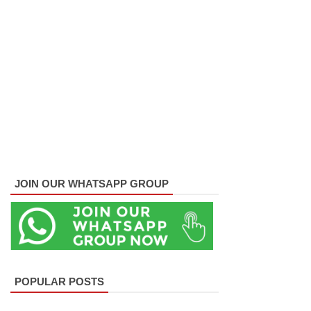
குருவிட்ட
சிறையின்
பதற்றம்
கட்டுப்பாட்
டுக்குள்
வந்தது!
புதிய
மெகசின்
JOIN OUR WHATSAPP GROUP
சிறைச்சா
லையில்
நேற்று
அமைதியி
POPULAR POSTS
ன்மை - 11