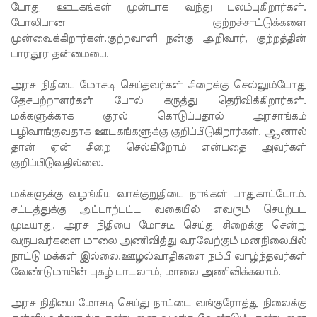
போது ஊடகங்கள் முன்பாக வந்து புலம்புகிறார்கள்.
மெகசின்
போலியான குற்றச்சாட்டுக்களை
முன்வைக்கிறார்கள்.குற்றவாளி நன்கு அறிவார், குற்றத்தின்
சிறை
பாரதூர தன்மையை.
மோதலில்
அரச நிதியை மோசடி செய்தவர்கள் சிறைக்கு செல்லும்போது
கைதி
தேசபற்றாளர்கள் போல் கருத்து தெரிவிக்கிறார்கள்.
ஒருவர்
மக்களுக்காக குரல் கொடுப்பதால் அரசாங்கம்
பழிவாங்குவதாக ஊடகங்களுக்கு குறிப்பிடுகிறார்கள். ஆனால்
பலி!
தான் ஏன் சிறை செல்கிறோம் என்பதை அவர்கள்
நாட்டில்
குறிப்பிடுவதில்லை.
தொடரும்
மக்களுக்கு வழங்கிய வாக்குறுதியை நாங்கள் பாதுகாப்போம்.
சட்டத்துக்கு அப்பாற்பட்ட வகையில் எவரும் செயற்பட
சிறைக்கல
முடியாது. அரச நிதியை மோசடி செய்து சிறைக்கு சென்று
வரங்கள் -
வருபவர்களை மாலை அணிவித்து வரவேற்கும் மனநிலையில்
நாட்டு மக்கள் இல்லை.ஊழல்வாதிகளை நம்பி வாழ்ந்தவர்கள்
முப்படையி
வேண்டுமாயின் புகழ் பாடலாம், மாலை அணிவிக்கலாம்.
னருக்கு
அரச நிதியை மோசடி செய்து நாட்டை வங்குரோத்து நிலைக்கு
விடுக்கப்ப