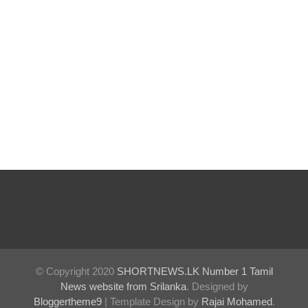
வேலைத்
திட்டம் -
அமைச்சர்
நளிந்த
ஜயதிஸ்ஸ!
முழுமை
யான
கட்டுப்பாட்
டுக்குள்
வந்த
மெகசின்
© Copyright 2020
SHORTNEWS.LK Number 1 Tamil
சிறை!
News website from Srilanka
. Designed by
குருவிட்ட
Bloggertheme9
| Template Design by
Rajai Mohamed
.