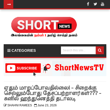
வர்த்தமா
னியில்
வெளியா
னது
22வது
CATEGORIES
அரசியல
மைப்புத்
திருத்தச்
சட்டமூலம்
ஏதும் மாறப்போவதில்லை! - சிறைக்கு
!
செல்லும்போது தேசப்பற்றாளர்கள்??? -
யாழ்.சிறை
சுனில் ஹந்துனெத்தி தடாலடி
ச்சாலையி
SHAHNI RAMEES
June 23, 2026