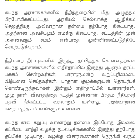
கோட்டாப
கடந்த அரசாங்கங்களில் நீதித்துறையின் மீது அழுத்தம்
பிரயோகிக்கப்பட்டது. அரசியல் செல்வாக்கு ஆதிக்கம்
ய
செலுத்தியது. அவ்வாறான தன்மை தற்போது கிடையாது.
ராஜபக்ச
அதற்கான அவசியமும் எமக்கு கிடையாது. சட்டத்தின் முன்
அனைவரும் சமம் என்பதை முன்னிலைப்படுத்தியே
செப்டம்பர்
செயற்படுகிறோம்.
29ஆம்
நீதிமன்ற தீர்ப்புக்களில் இருந்து தப்பித்துக் கொள்வதற்காக
தேதி
கடந்த அரசாங்கங்களில் எதிர்தரப்பில் இருந்து ஆளும் தரப்பு
காணொ
பக்கம் சென்றவர்கள், பாராளுமன்ற உறுப்புரிமையை
விற்பனை செய்தவர்கள். பாதாள குழுக்களுடன் தொடர்புக்
ளி மூலம்
கொண்டிருந்தவர்கள் இன்றும் எதிர்தரப்பில் உள்ளார்கள்.
சாட்சியம
முழு நாள் விவாதத்தை நடத்தி முன்னாள் பிரதம நீதியரசர்
பதவி நீக்கப்பட்ட வரலாறும் உள்ளது. அவ்வாறான
ளிக்க
கறைபடிந்த சம்பவங்களும் உள்ளன.
நீதிமன்றம்
கடந்த கால கறுப்பு வரலாற்று தன்மை இப்போது இல்லை.
உத்தரவு!
கட்சியை மாற்றி வழக்கு நடவடிக்கைகளில் இருந்து தற்போது
தப்பிக்க முடியாது. வழக்கு விசாரணைகள் நெருங்கி வரும்
நேற்றைய