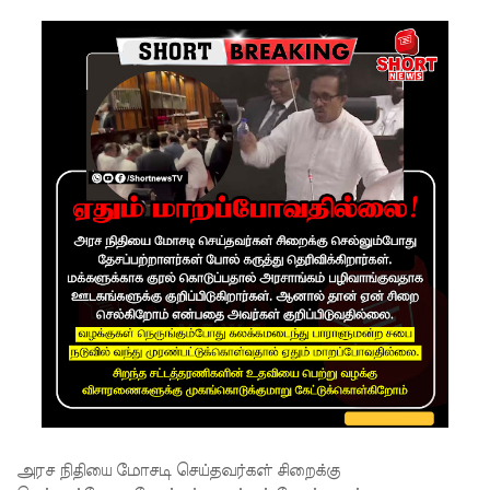
ம்பு
சிறைச்சா
லை
மோதல்:
சந்தேகநப
ர்கள் 62
ஆக
உயர்வு
நான்கு
மாவட்டங்
களுக்கு
மண்சரிவு
அபாய
அரச நிதியை மோசடி செய்தவர்கள் சிறைக்கு