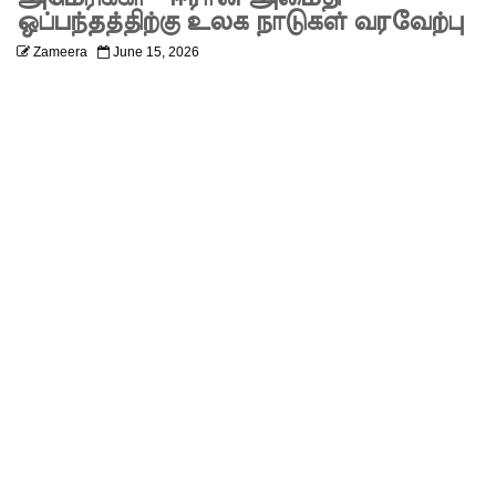
ஏற்பட்டா
ஒப்பந்தத்திற்கு உலக நாடுகள் வரவேற்பு
Zameera
June 15, 2026
ல்
அறிவிக்க
5
தொலை
பேசி
இலக்கங்க
ள்!
தாயகம்
திரும்புவத
ற்கு ஷேக்
ஹசீனா
தயார்! -