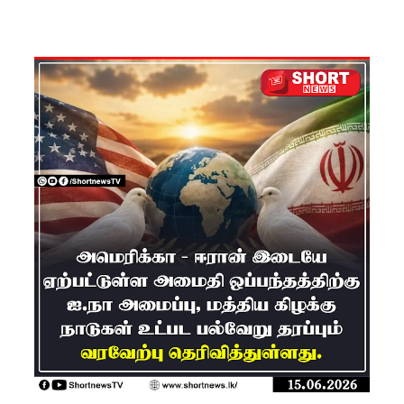
பங்களா
தேஷில்
மீண்டும்
பதற்றம்!
லாஃப்ஸ்
எரிவாயு
விலையிலு
ம்
மாற்றமில்
லை!
பாகுபாடற்
ற
சேவையே