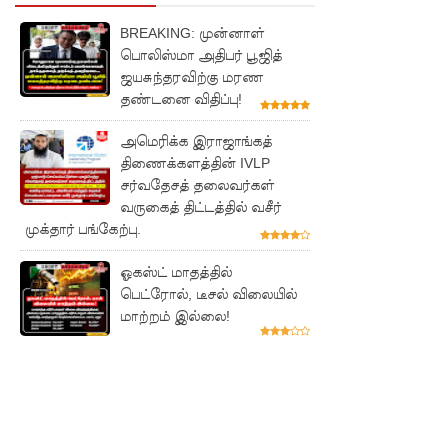
மணித்தி
BREAKING: முன்னாள்
யால நீர்
பொலிஸ்மா அதிபர் பூஜித்
ஜயசுந்தரவிற்கு மரண
வெட்டு!
தண்டனை விதிப்பு!
SLS
அமெரிக்க இராஜாங்கத்
தரமற்ற
திணைக்களத்தின் IVLP
தலைக்கவ
சர்வதேசத் தலைவர்கள்
வருகைத் திட்டத்தில் வசீர்
சங்கள்
முக்தார் பங்கேற்பு.
விற்றவர்க
ஓகஸ்ட் மாதத்தில்
ளுக்கு
பெட்ரோல், டீசல் விலையில்
மாற்றம் இல்லை!
அபராதம்!
கொழும்பி
ல்
சட்டவி