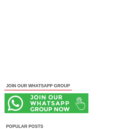
ர்!
டெங்குவா
ல்
உயிரிழந்த
வர்களின்
எண்ணிக்
கை
அதிகரிப்பு!
வெள்ளவ
JOIN OUR WHATSAPP GROUP
த்தை
மற்றும்
பாமன்க
டையில் 07
POPULAR POSTS