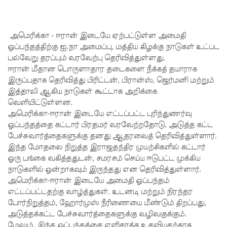
தரமான
அறிவியலி
அமெரிக்கா - ஈரான் இடையே ஏற்பட்டுள்ள அமைதி
ன்
ஒப்பந்தத்திற்கு ஐ.நா அமைப்பு, மத்திய கிழக்கு நாடுகள் உட்பட
அடித்தள
பல்வேறு தரப்பும் வரவேற்பு தெரிவித்துள்ளது.
ஈரான் மீதான பொருளாதார தடைகளை நீக்கத் தயாராக
மாகும் -
இருப்பதாக தெரிவித்து பிரிட்டன், பிரான்ஸ், ஜெர்மனி மற்றும்
பிரதமர்!
இத்தாலி ஆகிய நாடுகள் கூட்டாக அறிக்கை
வெளியிட்டுள்ளன.
நீர்கொழு
அமெரிக்கா-ஈரான் இடையே எட்டப்பட்ட புரிந்துணர்வு
ம்பு சிறை
ஒப்பந்தத்தை கட்டார் பிரதமர் வரவேற்றதோடு, அடுத்த கட்ட
பேச்சுவார்த்தைகளுக்கு தனது ஆதரவைத் தெரிவித்துள்ளார்.
வன்முறை
இந்த மோதலை நிறுத்த இராஜதந்திர முயற்சிகளில் கட்டார்
தொடர்பா
ஒரு பங்கை வகித்ததுடன், சமரசம் செய்ய ஈடுபட்ட முக்கிய
நாடுகளில் ஒன்றாகவும் இருந்தது என தெரிவித்துள்ளார்.
ன
அமெரிக்கா-ஈரான் இடையே அமைதி ஒப்பந்தம்
அறிக்கை
எட்டப்பட்டதற்கு வாழ்த்துகள். உடனடி மற்றும் நிரந்தர
போர்நிறுத்தம், ஹோர்முஸ் நீரிணையை மீண்டும் திறப்பது,
ஜனாதிபதி
அடுத்தக்கட்ட பேச்சுவார்த்தைகளுக்கு வழிவகுக்கும்.
மேலும், இந்த ஒப்பந்தத்தை எளிதாக்க உதவியதற்காக
யிடம்!