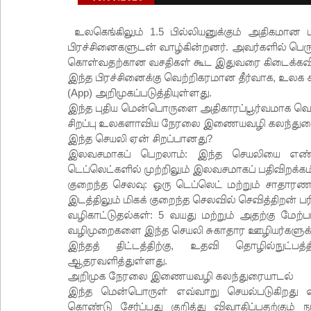
உலகெங்கிலும் 1.5 பில்லியனுக்கும் அதிகமா
பிரச்சினைகளுடன் வாழ்கின்றனர். அவர்களில் பெ
கொள்வதற்கான வசதிகள் கூட இதுவரை கிடைக்கவ
இந்த பிரச்சினைக்கு வெற்றிகரமான தீர்வாக, உலக
(App) அறிமுகப்படுத்தியுள்ளது.
இந்த புதிய மென்பொருளை அதிகாரப்பூர்வமாக வெளிய
சிறப்பு உலகளாவிய நேரலை இணையவழி கலந்துரையாட
இந்த செயலி ஏன் சிறப்பானது?
இலவசமாகப் பெறலாம்: இந்த செயலியை எண்ட்ரா
டெப்லெட்களில் முற்றிலும் இலவசமாகப் பதிவிறக்க
குறைந்த செலவு: ஒரு டெப்லெட் மற்றும் சாத
இடத்திலும் மிகக் குறைந்த செலவில் செவித்திறன் 
வழிகாட்டுதல்கள்: 5 வயது மற்றும் அதற்கு மேற
வழிமுறைகளை இந்த செயலி சுகாதார ஊழியர்களுக்க
இந்தத் திட்டத்திற்கு, உதவி தொழில்நுட
ஆதரவளித்துள்ளது.
அறிமுக நேரலை இணையவழி கலந்துரையாடல்
இந்த மென்பொருள் எவ்வாறு செயல்படுகிறது எ
கொண்டு சேர்ப்பது குறித்து விவாதிப்பதற்கு