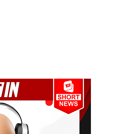
ாற்றமில்லை!
நெடுஞ்சாலையில் செல்ல தடை!
ட்டுமே உள்நாட்டு உற்பத்தி - வசந்த சமரசிங்க!
பாதுகாப்பாக மீட்பு
ுறையீட்டு விசாரணை செப்டம்பர் 23 வரை ஒத்திவைப்பு!
டர்களையும் உள்வாங்கவும் - உதுமா லெப்பை MP!
டமூலங்கள் நிறைவேற்றம்!