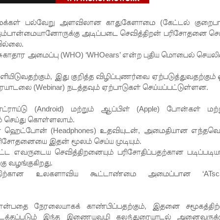
ன மக்கள் பல்வேறு அளவிலான காதுகேளாமை (கேட்டல் குறைபா
ரும்பான்மையானோருக்கு அடிப்படை செவித்திறன் பரிசோதனை செய
ில்லை.
 சுகாதார அமைப்பு (WHO) ‘WHOears’ என்ற புதிய மொபைல் செயல
ிடுவதற்கும், இது குறித்த விழிப்புணர்வை ஏற்படுத்துவதற்கும் 
லை (Webinar) நடத்தவும் ஏற்பாடுகள் செய்யப்பட்டுள்ளன.
ய்டு (Android) மற்றும் ஆப்பிள் (Apple) போன்கள் மற்ற
ம் செய்து கொள்ளலாம்.
ாரண ஹெட்போன் (Headphones) உதவியுடன், அமைதியான எந்தவ
பரிசோதனையை இதன் மூலம் செய்ய முடியும்.
்பட்ட எவருடைய செவித்திறனையும் பரிசோதிப்பதற்கான படிப்படி
ு வழங்குகிறது.
்பத்திற்கான உலகளாவிய கூட்டாண்மை அமைப்பான ‘ATsca
ன்பதை நேரலையாகக் காண்பிப்பதற்கும், இதனை சமூகத்திற்க
ம் நடத்தப்படும் இந்த இணையவழி கலந்துரையாடல் அனைவருக்க