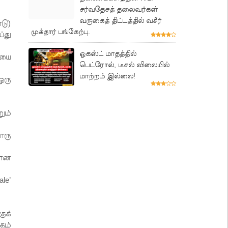
சர்வதேசத் தலைவர்கள்
வருகைத் திட்டத்தில் வசீர்
டு)
முக்தார் பங்கேற்பு.
்து
ஓகஸ்ட் மாதத்தில்
ியை
பெட்ரோல், டீசல் விலையில்
மாற்றம் இல்லை!
ஒரு
ும்
ொரு
யான
le’
ுக்
ும்