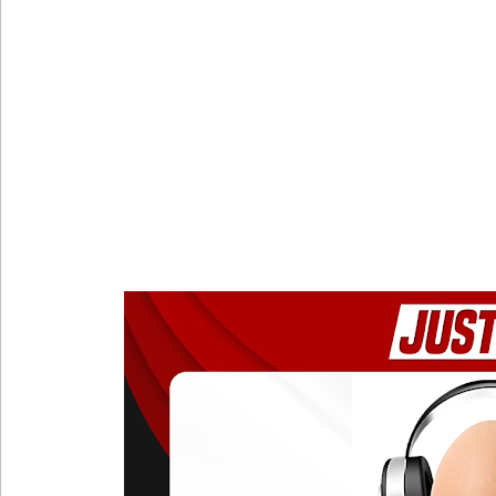
ஓகஸ்ட் மாதத்திற்கான லிட்ரோ எரிவாயு விலையில் ம
பயிற்சி ஓட்டுநர் ( L பலகை) வாகனங்கள் அதிவேக 
இலங்கையின் பெரிய வெங்காயத் தேவையில் 10 வீதம் ம
நெடுந்தீவு கடற்பரப்பில் சிக்கிய 11 இந்திய மீனவர்கள் 
ஊழல் தடுப்பு சட்டமூலத்தில் மீண்டும் திருத்தம்!
ஹிருணிகாவின் சிறைத் தண்டனைக்கு எதிரான மேல்ம
சுகாதார உதவியாளர் நியமனங்களில் சுகாதார தொண்
விலங்குகள், தேசிய நீர் வழங்கல் வடிகால் சபை சட்