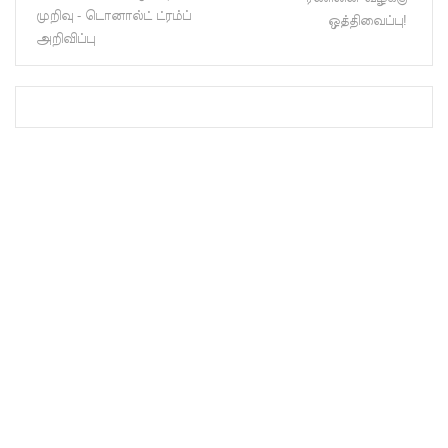
முறிவு - டொனால்ட் ட்ரம்ப்
ஒத்திவைப்பு!
நீதிமன்றம்
அறிவிப்பு
உத்தரவு!
நேற்றைய
மெகசின்
சிறை
மோதலில்
கைதி
ஒருவர்
பலி!
நாட்டில்
தொடரும்
சிறைக்கல
வரங்கள் -