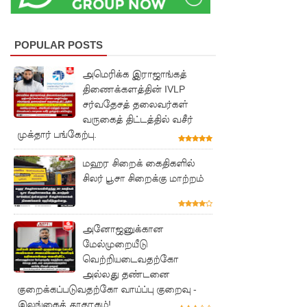
பேராத
னைப்
POPULAR POSTS
பல்கலை
அமெரிக்க இராஜாங்கத்
மாணவர்
திணைக்களத்தின் IVLP
சர்வதேசத் தலைவர்கள்
களுக்கா
வருகைத் திட்டத்தில் வசீர்
ன முக்கிய
முக்தார் பங்கேற்பு.
அறிவிப்பு
மஹர சிறைக் கைதிகளில்
பள்ளஞ்
சிலர் பூசா சிறைக்கு மாற்றம்
சேனை
சிறையில்
அனோஜனுக்கான
மேல்முறையீடு
பதற்றம்:
வெற்றியடைவதற்கோ
கைதிகள்
அல்லது தண்டனை
குறைக்கப்படுவதற்கோ வாய்ப்பு குறைவு -
கூரையில்
இலங்கைத் தூதரகம்!