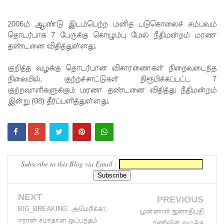
குகன்
காணாமற்
2006ம் ஆண்டு இடம்பெற்ற மனித படுகொலைச் சம்பவம்
தொடர்பாக 7 பேருக்கு கொழும்பு மேல் நீதிமன்றம் மரண
போன
தண்டனை விதித்துள்ளது.
வழக்கு
குறித்த வழக்கு தொடர்பான விசாரணைகள் நிறைவடைந்த
கோட்டாப
நிலையில், குற்றச்சாட்டுகள் நிரூபிக்கப்பட்ட 7
ய
குற்றவாளிகளுக்கும் மரண தண்டனை விதித்து நீதிமன்றம்
இன்று (08) தீர்ப்பளித்துள்ளது.
ராஜபக்ச
செப்டம்பர்
29ஆம்
தேதி
Subscribe to this Blog via Email :
காணொ
ளி மூலம்
NEXT
PREVIOUS
சாட்சியம
BIG_BREAKING: அமெரிக்கா,
முன்னாள் ஜனாதிபதி
ஈரான் சமாதான ஒப்பந்தம்
ளிக்க
ரணிலின் வழக்கு