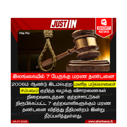
களுக்கு
மண்சரிவு
அபாய
எச்சரிக்
கை!
மட்டக்கள
ப்பு
சிறைச்சா
லையை
சுற்றி
பலத்த
பாதுகாப்பு!
லலித் -