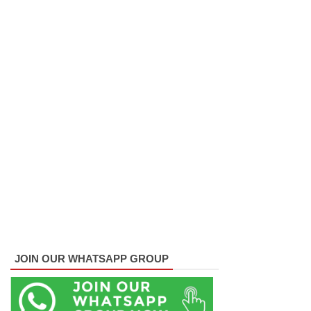
முப்படையி
னருக்கு
விடுக்கப்ப
ட்ட
அறிவிப்பு!
சிறையின்
வாயிற்கத
வை
முற்றுகை
யிட்ட
பல்லன்சே
JOIN OUR WHATSAPP GROUP
ன
கைதிகள்!