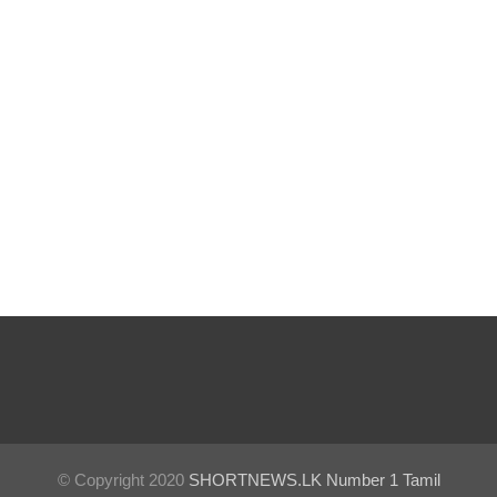
அமைதியி
ன்மை!
மீனவர்க
ள்
விடுதலை
கோரி
ஜெய்சங்க
ருக்கு
விஜய்
கடிதம்!
இரு
ஆண்டுக
ள் இலக்கு
© Copyright 2020
SHORTNEWS.LK Number 1 Tamil
நிர்ணயிக்