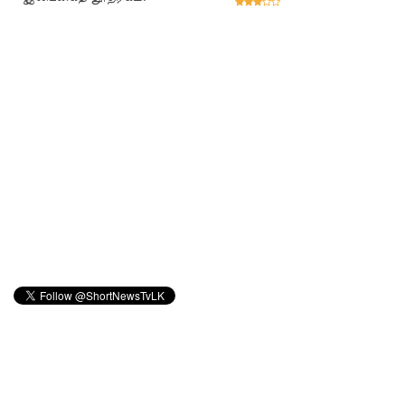
ஏறி
போராட்ட
ம்
குருவிட்ட
சிறையின்
பதற்றம்
கட்டுப்பாட்
டுக்குள்
வந்தது!
புதிய
மெகசின்
சிறைச்சா
லையில்