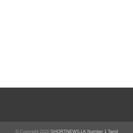
ள்
அதிவேக
நெடுஞ்சா
லையில்
செல்ல
தடை!
இலங்கை
யின்
பெரிய
வெங்காய
த்
தேவையி
ல் 10 வீதம்
© Copyright 2020
SHORTNEWS.LK Number 1 Tamil