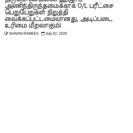
MP!
அணிந்திருந்தமைக்காக O/L பரீட்சை
பெறுபேறுகள் நிறுத்தி
விலங்குக
வைக்கப்பட்டமையானது, அடிப்படை
உரிமை மீறலாகும்!
ள், தேசிய
SHAHNI RAMEES
July 02, 2026
நீர்
வழங்கல்
வடிகால்
சபை
சட்டமூலங்
கள்
நிறைவேற்
றம்!
146
சட்டவி