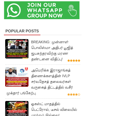
உயிரிழந்த
வர்களின்
எண்ணிக்
கை
POPULAR POSTS
அதிகரிப்பு!
BREAKING: முன்னாள்
வெள்ளவ
பொலிஸ்மா அதிபர் பூஜித்
ஜயசுந்தரவிற்கு மரண
த்தை
தண்டனை விதிப்பு!
மற்றும்
அமெரிக்க இராஜாங்கத்
பாமன்க
திணைக்களத்தின் IVLP
டையில் 07
சர்வதேசத் தலைவர்கள்
வருகைத் திட்டத்தில் வசீர்
மணித்தி
முக்தார் பங்கேற்பு.
யால நீர்
ஓகஸ்ட் மாதத்தில்
வெட்டு!
பெட்ரோல், டீசல் விலையில்
மாற்றம் இல்லை!