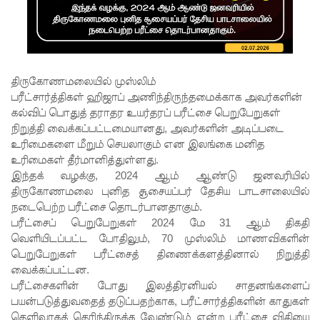
5
தொலை
பேசி
இலக்கங்க
திருகோணமலையில் முஸ்லிம்
பரீட்சார்த்திகள் ஹிஜாப் அணிந்திருந்தமைக்காக அவர்களின்
ள்!
கல்விப் பொதுத் தராதர உயர்தரப் பரீட்சை பெறுபேறுகள்
தாயகம்
நிறுத்தி வைக்கப்பட்டமையானது, அவர்களின் அடிப்படை
உரிமைகளை மீறும் செயலாகும் என இலங்கை மனித
திரும்புவத
உரிமைகள் தீர்மானித்துள்ளது.
ற்கு ஷேக்
​இந்தக் வழக்கு, 2024 ஆம் ஆண்டு ஜனவரியில்
திருகோணமலை புனித சூசையப்பர் தேசிய பாடசாலையில்
ஹசீனா
நடைபெற்ற பரீட்சை தொடர்பானதாகும்.
தயார்! -
பரீட்சைப் பெறுபேறுகள் 2024 மே 31 ஆம் திகதி
வெளியிடப்பட்ட போதிலும், 70 முஸ்லிம் மாணவிகளின்
பங்களா
பெறுபேறுகள் பரீட்சைத் திணைக்களத்தினால் நிறுத்தி
தேஷில்
வைக்கப்பட்டன.
பரீட்சைகளின் போது இலத்திரனியல் சாதனங்களைப்
மீண்டும்
பயன்படுத்துவதைத் தடுப்பதற்காக, பரீட்சார்த்திகளின் காதுகள்
தெளிவாகத் தெரிந்திருக்க வேண்டும் என்ற பரீட்சை விதியை
பதற்றம்!