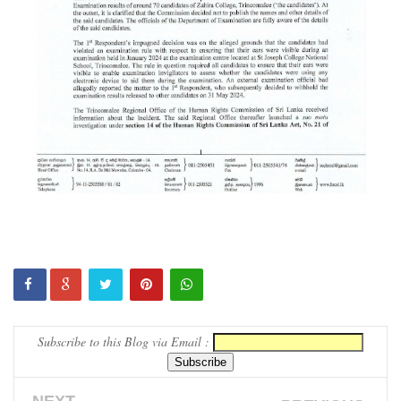
மாகும் -
பிரதமர்!
நீர்கொழு
ம்பு சிறை
வன்முறை
தொடர்பா
ன
அறிக்கை
ஜனாதிபதி
யிடம்!
கட்டார்
Subscribe to this Blog via Email :
சாரிட்டியி
னால்