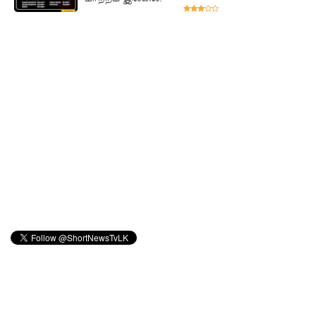
SLS
தரமற்ற
தலைக்கவ
சங்கள்
விற்றவர்க
ளுக்கு
அபராதம்!
கொழும்பி
ல்
சட்டவி
ரோத
மருந்துக்
களஞ்சிய
ம்