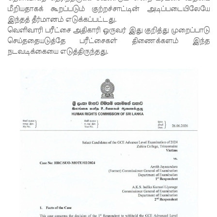
மீறியதாகக் கூறப்படும் குற்றச்சாட்டின் அடிப்படையிலேயே
லாஃப்ஸ்
இந்தத் தீர்மானம் எடுக்கப்பட்டது.
வெளிவாரி பரீட்சை அதிகாரி ஒருவர் இது குறித்து முறைப்பாடு
எரிவாயு
செய்ததையடுத்தே பரீட்சைகள் திணைக்களம் இந்த
விலையிலு
நடவடிக்கையை எடுத்திருந்தது.
ம்
மாற்றமில்
லை!
பாகுபாடற்
ற
சேவையே
தரமான
அறிவியலி
ன்
அடித்தள