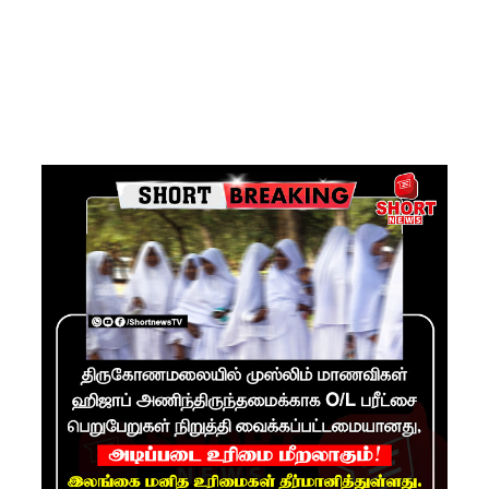
ரோத
சூதாட்ட
இணையத
ளங்களை
முடக்குமா
று
உத்தரவு!
பரீட்சைக்
காலத்தில்
இடர்கள்
ஏற்பட்டா
ல்
அறிவிக்க