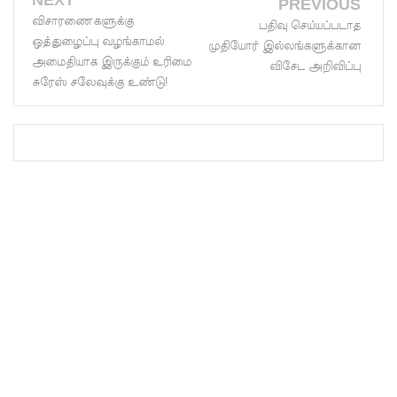
NEXT
PREVIOUS
களுத்து
விசாரணைகளுக்கு
பதிவு செய்யப்படாத
ஒத்துழைப்பு வழங்காமல்
முதியோர் இல்லங்களுக்கான
றை
அமைதியாக இருக்கும் உரிமை
விசேட அறிவிப்பு
முஸ்லிம்
சுரேஸ் சலேவுக்கு உண்டு!
மத்திய
கல்லூரியி
ல்
நிர்மாணிக்
கப்பட்ட
நவீன
விஞ்ஞான
ஆய்வகக்
கட்டிடம்
திறப்பு!