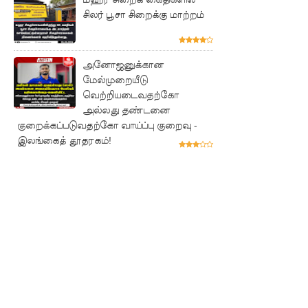
சிலர் பூசா சிறைக்கு மாற்றம்
பல்லன்சே
ன
அனோஜனுக்கான
சிறைச்சா
மேல்முறையீடு
லைகளின்
வெற்றியடைவதற்கோ
அல்லது தண்டனை
நிலைமை
குறைக்கப்படுவதற்கோ வாய்ப்பு குறைவு -
கட்டுப்பாட்
இலங்கைத் தூதரகம்!
டுக்குள்!
வர்த்தமா
னியில்
வெளியா
னது
22வது
அரசியல