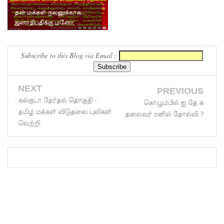
புலமைப்ப
தன் மக்கள் நலனுக்காக...
ஜனாதிபதிக்கு மனோ
ரிசில்
எழுதியுள்ள அவசர கடிதம்.
பரீட்சை
Subscribe to this Blog via Email :
தொடர்பில்
முக்கிய
NEXT
PREVIOUS
அறிவிப்பு!
கல்குடா தேர்தல் தொகுதி -
கொழும்பில் ஐ.தே.க
நாடாளும
தமிழ் மக்கள் விடுதலை புலிகள்
தலைவர் ரனில் தோல்வி ?
வெற்றி
ன்ற
உறுப்பின
ர்களின்
சம்பளம்
உயர்த்தப்
படவில்