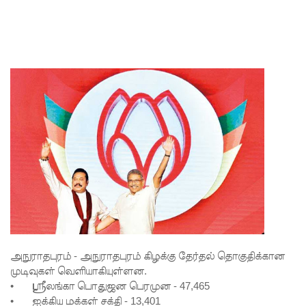
சிமாரா
அலியின்
சிறுவர்
கதை நூல்
ஆகஸ்ட்
15
வெளியீடு!
மகசின்
சிறைக்கு
ள்
போதைப்
அநுராதபுரம் - அநுராதபுரம் கிழக்கு தேர்தல் தொகுதிக்கான
பொருள்
முடிவுகள் வெளியாகியுள்ளன.
வீச
•
ஸ்ரீலங்கா பொதுஜன பெரமுன - 47,465
•
ஐக்கிய மக்கள் சக்தி - 13,401