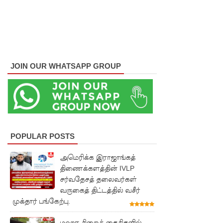
வீதியில்
இறங்கத்
தயாராகும்
சட்டத்தர
JOIN OUR WHATSAPP GROUP
ணிகள்!
ஷானி
அபேசேக
ர, பிரதிக்
காவல்து
POPULAR POSTS
றை மா
அமெரிக்க இராஜாங்கத்
திணைக்களத்தின் IVLP
அதிபராக
சர்வதேசத் தலைவர்கள்
தரமுயர்வு!
வருகைத் திட்டத்தில் வசீர்
முக்தார் பங்கேற்பு.
குருவிட்ட
மற்றும்
மஹர சிறைக் கைதிகளில்