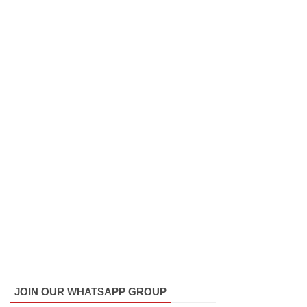
மோதலில்
இருவர்
பலி!
குருவிட்ட
சிறைச்சா
லையில்
அமைதியி
ன்மை!
மீனவர்க
ள்
விடுதலை
கோரி
ஜெய்சங்க
JOIN OUR WHATSAPP GROUP