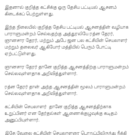
செப்டம்பர்
இதனால் குறித்த கட்சிக்கு ஒரு தேசிய பட்டியல் ஆசனம்
29ஆம்
கிடைக்கப் பெற்றுள்ளது.
தேதி
இந்த நிலையில் குறித்த தேசிய பட்டியல் ஆசனத்தின் வழியாக
காணொ
பாராளுமன்றம் செல்வதற்கு அத்துரலியே ரத்ன தேரர்,
ஞானசார தேரர், மற்றும் அபே ஜன பல கட்சியின் செயலாளர்
ளி மூலம்
மற்றும் தலைவர் ஆகியோர் மத்தியில் பெரும் போட்டி
சாட்சியம
ஏற்பட்டுள்ளது.
ளிக்க
ஞானசார தேரர் தானே குறித்த ஆசனத்திற்கு பாராளுமன்றம்
நீதிமன்றம்
செல்லவுள்ளதாக அறிவித்துள்ளார்.
உத்தரவு!
ரத்ன தேரர் தான் அந்த ஆசனத்தின் மூலம் பாராளுமன்றம்
நேற்றைய
செல்லவுள்ளதாக அறிவித்துள்ளார்.
மெகசின்
கட்சியின் செயலாளர் தானே குறித்த ஆசனத்திற்காக
உறுப்பினர் என தேர்தல்கள் ஆணைக்குழுவுக்கு கடிதம்
சிறை
அனுப்பியுள்ளார்.
மோதலில்
இதே வேலை கட்சியின் செயலாளரை பொறுப்பிலிருந்து நீக்கி
கைதி