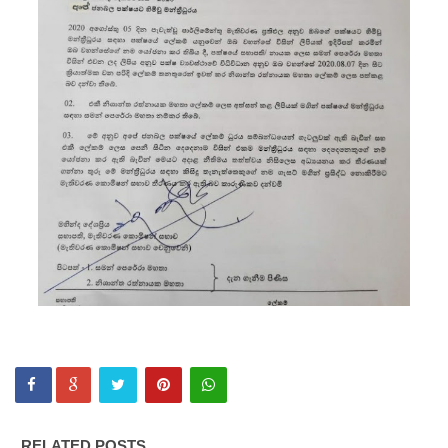
வை
முற்றுகை
யிட்ட
பல்லன்சே
ன
கைதிகள்!
பேராத
னைப்
பல்கலை
மாணவர்
களுக்கா
ன முக்கிய
அறிவிப்பு
RELATED POSTS