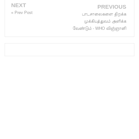
டுக்குள்
NEXT
PREVIOUS
« Prev Post
பாடசாலைகளை திறக்க
வந்தது!
முக்கியத்துவம் அளிக்க
புதிய
வேண்டும் - WHO விஞ்ஞானி
மெகசின்
சிறைச்சா
லையில்
நேற்று
அமைதியி
ன்மை - 11
பேர்
காயம்!
குருவிட்ட
சிறை