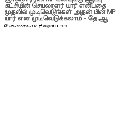
சந்தேகநப
கட்சியின் செயலாளர் யார் என்பதை
முதலில் முடிவெடுங்கள் அதன் பின் MP
ர்கள் 62
யார் என முடிவெடுக்கலாம் - தே.ஆ
ஆக
www.shortnews.lk
August 11, 2020
உயர்வு
நான்கு
மாவட்டங்
களுக்கு
மண்சரிவு
அபாய
எச்சரிக்
கை!
மட்டக்கள
ப்பு