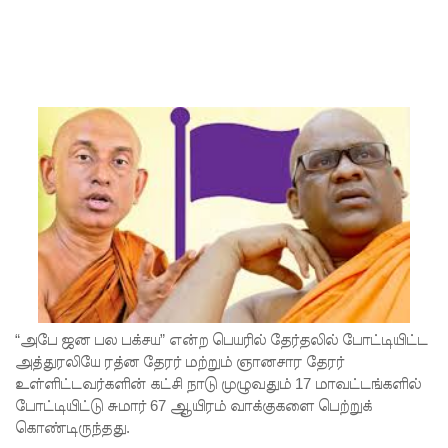
சிறைச்சா
லையை
சுற்றி
பலத்த
பாதுகாப்பு!
லலித் -
குகன்
காணாமற்
போன
வழக்கு
“அபே ஜன பல பக்சய” என்ற பெயரில் தேர்தலில் போட்டியிட்ட
கோட்டாப
அத்துரலியே ரத்ன தேரர் மற்றும் ஞானசார தேரர்
ய
உள்ளிட்டவர்களின் கட்சி நாடு முழுவதும் 17 மாவட்டங்களில்
போட்டியிட்டு சுமார் 67 ஆயிரம் வாக்குகளை பெற்றுக்
ராஜபக்ச
கொண்டிருந்தது.