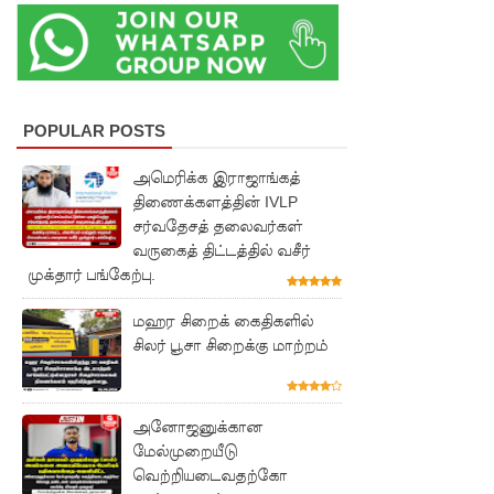
ருக்கு
விஜய்
கடிதம்!
இரு
POPULAR POSTS
ஆண்டுக
அமெரிக்க இராஜாங்கத்
ள் இலக்கு
திணைக்களத்தின் IVLP
சர்வதேசத் தலைவர்கள்
நிர்ணயிக்
வருகைத் திட்டத்தில் வசீர்
கப்பட்ட
முக்தார் பங்கேற்பு.
டெங்கு
மஹர சிறைக் கைதிகளில்
ஒழிப்பு
சிலர் பூசா சிறைக்கு மாற்றம்
வேலைத்
திட்டம் -
அனோஜனுக்கான
அமைச்சர்
மேல்முறையீடு
வெற்றியடைவதற்கோ
நளிந்த