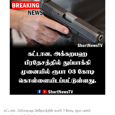
சிறை
மோதல்க
ளுக்கும்
ராஜபக்ஷர்
களுக்கும்
தொடர்பா?
" :
அரசாங்க
த்தை
சாடிய
நாமல்!
தரக்
குறைபாடு
கட்டான, அக்கறபஹ பிரதேசத்தில் சுமார் 3 கோடி ரூபா பணம்