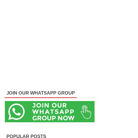
ஆகஸ்ட்
15
வெளியீடு!
மகசின்
சிறைக்கு
ள்
போதைப்
பொருள்
வீச
JOIN OUR WHATSAPP GROUP
முயன்ற
இருவர்
கைது!
நாடு
POPULAR POSTS