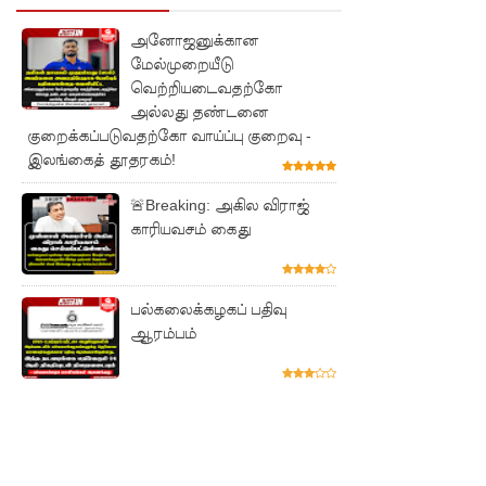
தழுவிய
அனோஜனுக்கான
சோதனை
மேல்முறையீடு
வெற்றியடைவதற்கோ
களில்
அல்லது தண்டனை
தரமற்ற
குறைக்கப்படுவதற்கோ வாய்ப்பு குறைவு -
இலங்கைத் தூதரகம்!
தலைக்கவ
சங்கள் 431
🚨Breaking: அகில விராஜ்
காரியவசம் கைது
பறிமுதல்!
இலங்கை
யர்களை
பல்கலைக்கழகப் பதிவு
ஆரம்பம்
இலக்கு
வைத்து
இணைய
வழிப் பண