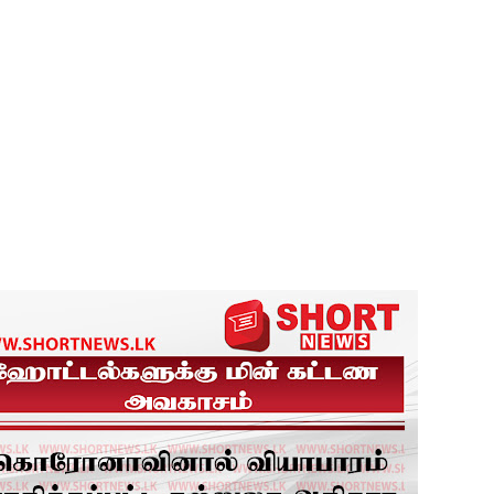
து!
 - 11 பேர் காயம்!
ிதம்!
ழிப்பு வேலைத்திட்டம் - அமைச்சர் நளிந்த ஜயதிஸ்ஸ!
!
லைமை கட்டுப்பாட்டுக்குள்!
திருத்தச் சட்டமூலம்!