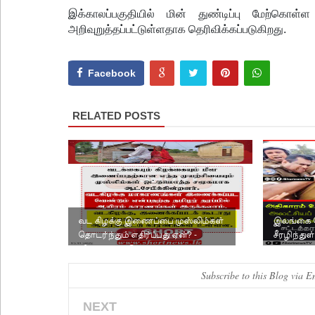
இக்காலப்பகுதியில் மின் துண்டிப்பு மேற்கொள
அறிவுறுத்தப்பட்டுள்ளதாக தெரிவிக்கப்படுகிறது.
Facebook
RELATED POSTS
வட கிழக்கு இணைப்பை முஸ்லிம்கள்
இலங்கை 
தொடர்ந்தும் எதிர்ப்பது ஏன்? -
சீரழிந்துள
விளக்கக் கட்டுரை.
சங்கத் த
Subscribe to this Blog via E
NEXT