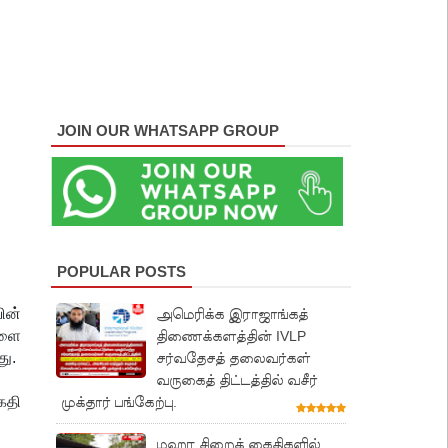
JOIN OUR WHATSAPP GROUP
POPULAR POSTS
ின்
அமெரிக்க இராஜாங்கத்
களை
திணைக்களத்தின் IVLP
து.
சர்வதேசத் தலைவர்கள்
வருகைத் திட்டத்தில் வசீர்
கதி
முக்தார் பங்கேற்பு.
மஹர சிறைக் கைதிகளில்